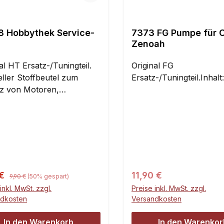
8 Hobbythek Service-
7373 FG Pumpe für C
Zenoah
al HT Ersatz-/Tuningteil.
Original FG
eller Stoffbeutel zum
Ersatz-/Tuningteil.Inhalt
z von Motoren,
platten oder sonstigen
ertigen Teilen. Mit großer
ng und
rschluss.Maße:200 mm
hmesser200 mm
nhalt:1 StückZubehör
im Lieferumfang enthalten.
Regulärer Preis:
ufspreis:
Regulärer Preis:
 €
11,90 €
9,90 €
(50% gespart)
inkl. MwSt. zzgl.
Preise inkl. MwSt. zzgl.
ndkosten
Versandkosten
In den Warenkorb
In den Warenkor