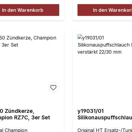
n!Inhalt:1 Stück
G230/G240/G260/G270
320Chung-Yang Motore
In den Warenkorb
In den Warenkor
MotorenLosi MotorenH
MotorenGewindegröße:
1Inhalt:1 Stück
0 Zündkerze,
y19031/01
pion RZ7C, 3er Set
Silikonauspuffschla
Extrem verstärkt 22
nal Champion
Original HT Ersatz-/Tunin