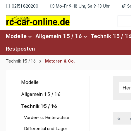
02151 820200
Mo–Fr 9–18 Uhr, Sa 9–13 Uhr
S
m Hauptinhalt springen
Zur Suche springen
Zur Hauptnavigation springen
Modelle
Allgemein 1:5 / 1:6
Technik 1:5 / 1:
Restposten
Technik 1:5 / 1:6
Motoren & Co.
Modelle
Her
Allgemein 1:5 / 1:6
Technik 1:5 / 1:6
Vorder- u. Hinterachse
Differential und Lager