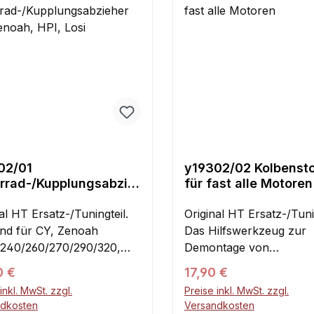
tragen. Das erhöht die
igkeit und die Lebensdauer
ichtung. Dazu empfehlen
0804 HT-Flächendichtung
9015 Bindulin Silicony0994
on Dichtmasse Inhalt:1
02/01
y19302/02 Kolbenst
errad-/Kupplungsabzie
für fast alle Motoren
Y, Zenoah, HPI, Losi
al HT Ersatz-/Tuningteil.
Original HT Ersatz-/Tunin
nd für CY, Zenoah
Das Hilfswerkzeug zur
240/260/270/290/320,
Demontage von
nd Losi Motoren.Kann
Kupplungsbacken, Lüfte
ärer Preis:
Regulärer Preis:
0 €
17,90 €
zur Demontage der
und vielen mehr.Passen
inkl. MwSt. zzgl.
Preise inkl. MwSt. zzgl.
ardkupplung verwendet
fürZenoah
ndkosten
Versandkosten