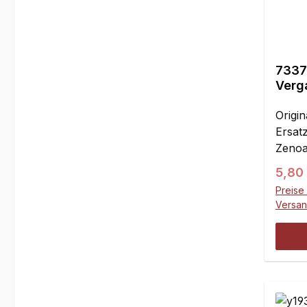
7337
Verga
Fueli
Origin
Ersatz
Zeno
G230
Regul
5,80
320Pa
Preise 
Liefe
Versa
abwei
Hiera
kein E
Herste
empfo
am Mot