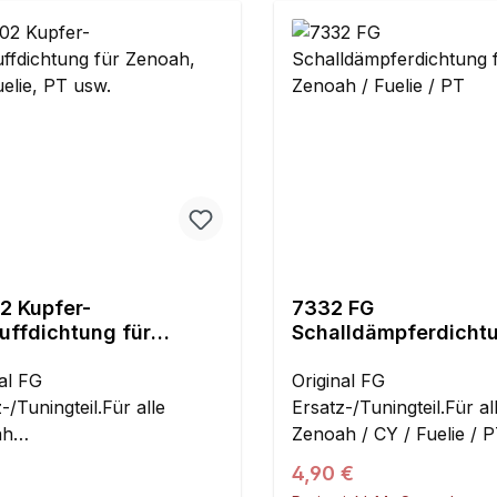
2 Kupfer-
7332 FG
uffdichtung für
Schalldämpferdichtu
h, CY, Fuelie, PT usw.
CY / Zenoah / Fuelie 
al FG
Original FG
-/Tuningteil.Für alle
Ersatz-/Tuningteil.Für al
ah
Zenoah / CY / Fuelie / PT
240/260/270/290/320 /
Motoren 2 und 4 Bolt bi
Regulärer Preis:
4,90 €
Fuelie / PTTemperatur-
32ccm.Passend für?Hie