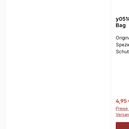
y051
Bag
Origin
Spezi
Schut
Servo
hochw
Öffnu
Zugve
Durc
hochI
nicht 
Verka
4,95
Preise 
Versa