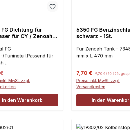
 FG Dichtung für
6350 FG Benzinschl
ser für CY / Zenoah /
schwarz - 1St.
e
al FG
Für Zenoah Tank - 734
-/Tuningteil.Passend für
mm x L 470 mm
ah
/G240/G260/G270/G290/G
Regulärer Preis:
ärer Preis:
Verkaufspreis:
 €
7,70 €
9,70 €
(20.62% gespa
ssend für?Hier klicken!Die
inkl. MwSt. zzgl.
Preise inkl. MwSt. zzgl.
rung kann in vom Foto
ndkosten
Versandkosten
chender Farbe erfolgen.
uf besteht unsererseits
In den Warenkorb
In den Warenkor
influss, da wir nicht der
ller sind.Hinweis: Es wird
hlen, bei jeder Dichtung
or ein Dichtmittel mit