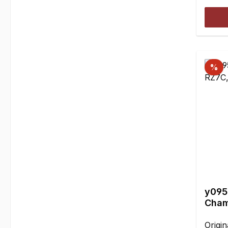
werde
%
y095
Cham
Origi