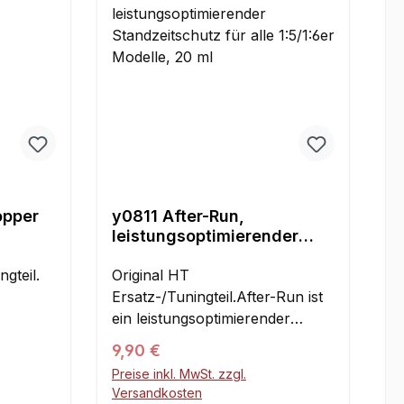
Dichtigkeit und die Lebensdauer
der Dichtung. Dazu empfehlen
wir:y0804 HT-Flächendichtung
518y19015 Bindulin Silicony0994
Marston DichtmasseInhalt:1
Stück
opper
y0811 After-Run,
leistungsoptimierender
Standzeitschutz für alle
gteil.
1:5/1:6er Modelle, 20 ml
Original HT
Ersatz-/Tuningteil.After-Run ist
ein leistungsoptimierender
rrädern
Standzeitschutz, der garantiert,
Regulärer Preis:
9,90 €
d
dass der Motor auch nach
Preise inkl. MwSt. zzgl.
längerer Standzeit
Versandkosten