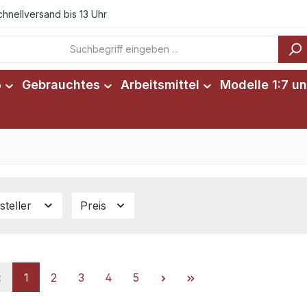
chnellversand bis 13 Uhr
6
Gebrauchtes
Arbeitsmittel
Modelle 1:7 un
steller
Preis
Seite
Seite
Seite
Seite
Seite
1
2
3
4
5