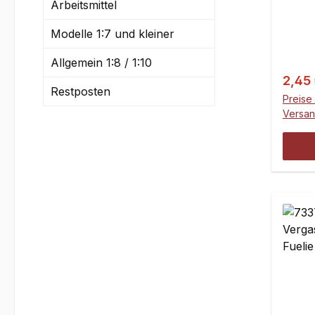
Arbeitsmittel
und Fo
1,0 m
Modelle 1:7 und kleiner
empfo
am Mot
Allgemein 1:8 / 1:10
aufzu
Verka
2,45
Restposten
Dicht
Preise 
der D
Versa
wir:y
518y1
Marst
Sil R
Inhalt