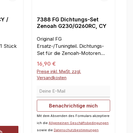
Y /
7388 FG Dichtungs-Set
Zenoah G230/G260RC, CY
Original FG
:1 Stück
Ersatz-/Tuningteil. Dichtungs-
Set für die Zenoah-Motoren
G230 und G260RC. Die
Regulärer Preis:
16,90 €
Lieferung kann in vom Foto
Preise inkl. MwSt. zzgl.
abweichender Farbe erfolgen.
Versandkosten
Hierauf besteht unsererseits
Deine E-Mail
kein Einfluss, da wir nicht der
Hersteller sind. Set besteht aus
den nachfolgend aufgeführten
Benachrichtige mich
Teilen:7332
Mit dem Absenden des Formulars akzeptiere
Schalldämpferdichtung für CY /
ich die
Allgemeinen Geschäftsbedingungen
Zenoah7335 Dichtung für
sowie die
Datenschutzbestimmungen
.
Isolator CY / Zenoah7337
b