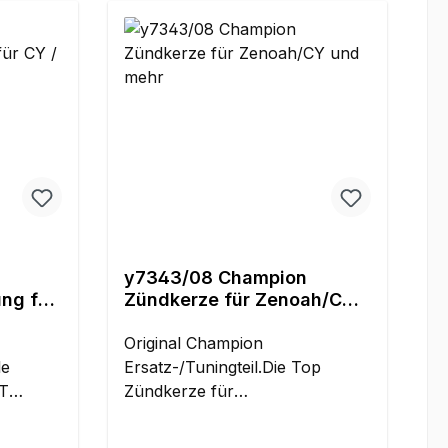
y7343/08 Champion
ng für
Zündkerze für Zenoah/CY
/ PT
und mehr
Original Champion
le
Ersatz-/Tuningteil.Die Top
Zündkerze für
s
Großmodelle!Eine Champion
r
Zündkerze bedeutet höhere