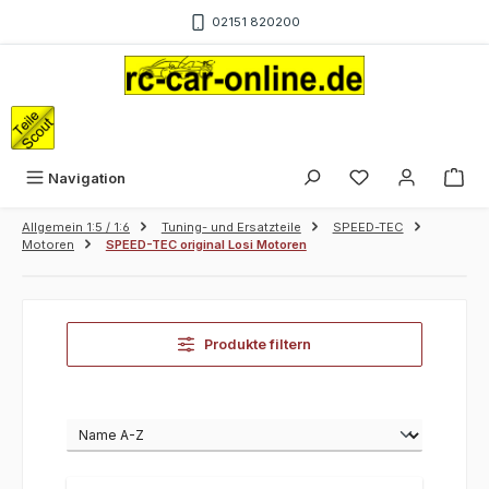
Zum Hauptinhalt springen
02151 820200
War
Navigation
Allgemein 1:5 / 1:6
Tuning- und Ersatzteile
SPEED-TEC
Motoren
SPEED-TEC original Losi Motoren
Produkte filtern