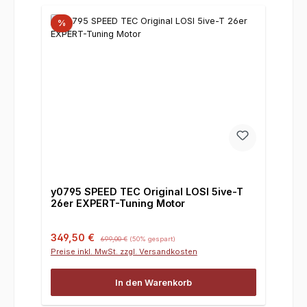
%
y0795 SPEED TEC Original LOSI 5ive-T
26er EXPERT-Tuning Motor
Verkaufspreis:
Regulärer Preis:
349,50 €
699,00 €
(50% gespart)
Preise inkl. MwSt. zzgl. Versandkosten
In den Warenkorb