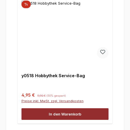
%
y0518 Hobbythek Service-Bag
Verkaufspreis:
Regulärer Preis:
4,95 €
9,90 €
(50% gespart)
Preise inkl. MwSt. zzgl. Versandkosten
In den Warenkorb