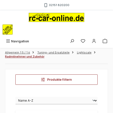
Zum Hauptinhalt springen
02151 820200
War
Navigation
Allgemein 1:5 / 1:6
Tuning- und Ersatzteile
Lightscale
Radmitnehmer und Zubehör
Produkte filtern