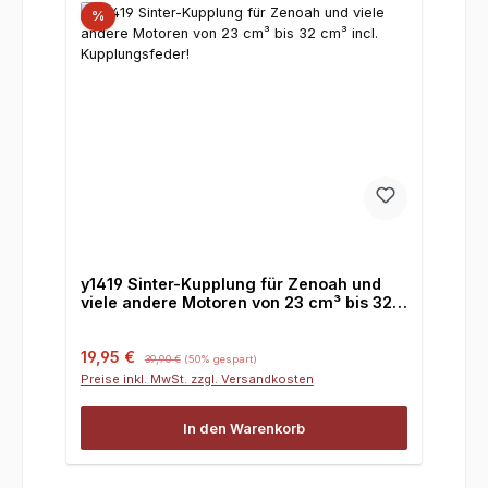
%
y1419 Sinter-Kupplung für Zenoah und
viele andere Motoren von 23 cm³ bis 32
cm³ incl. Kupplungsfeder!
Verkaufspreis:
Regulärer Preis:
19,95 €
39,90 €
(50% gespart)
Preise inkl. MwSt. zzgl. Versandkosten
In den Warenkorb