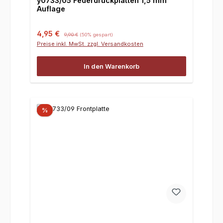
y0733/05 Federdruckplatten 1,5 mm
Auflage
Verkaufspreis:
Regulärer Preis:
4,95 €
9,90 €
(50% gespart)
Preise inkl. MwSt. zzgl. Versandkosten
In den Warenkorb
%