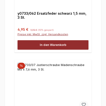
y0733/062 Ersatzfeder schwarz 1,5 mm,
3 St.
Verkaufspreis:
Regulärer Preis:
4,95 €
9,90 €
(50% gespart)
Preise inkl. MwSt. zzgl. Versandkosten
In den Warenkorb
%