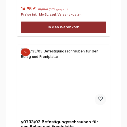
Verkaufspreis:
Regulärer Preis:
14,95 €
29,90 €
(50% gespart)
Preise inkl. MwSt. zzgl. Versandkosten
In den Warenkorb
%
y0733/03 Befestigungsschrauben für
den Belag und Frontplatte