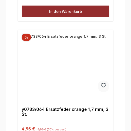
In den Warenkorb
%
y0733/064 Ersatzfeder orange 1,7 mm, 3
St.
Verkaufspreis:
Regulärer Preis:
4,95 €
9,90 €
(50% gespart)