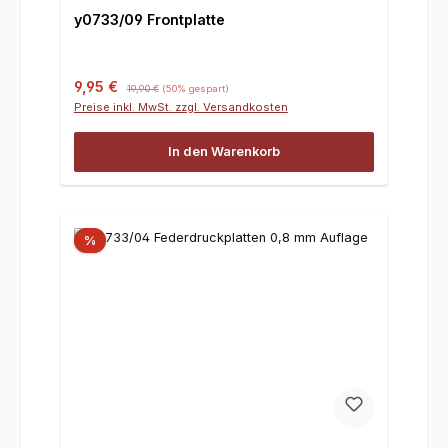
y0733/09 Frontplatte
Verkaufspreis:
Regulärer Preis:
9,95 €
19,90 €
(50% gespart)
Preise inkl. MwSt. zzgl. Versandkosten
In den Warenkorb
%