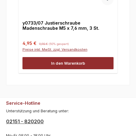
y0733/07 Justierschraube
Madenschraube M5 x 7,6 mm, 3 St.
Verkaufspreis:
Regulärer Preis:
4,95 €
9,90 €
(50% gespart)
Preise inkl. MwSt. zzgl. Versandkosten
In den Warenkorb
Service-Hotline
Unterstützung und Beratung unter:
02151 - 820200
Mo-Fr 09:00 - 18:00 Uhr,