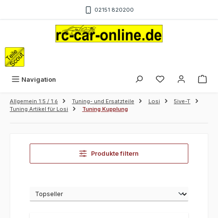
Zum Hauptinhalt springen
02151 820200
War
Navigation
Allgemein 1:5 / 1:6
Tuning- und Ersatzteile
Losi
5ive-T
Tuning Artikel für Losi
Tuning Kupplung
Produkte filtern