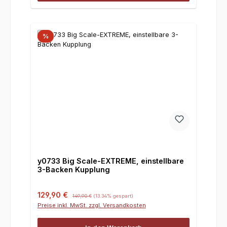
%
y0733 Big Scale-EXTREME, einstellbare
3-Backen Kupplung
Verkaufspreis:
Regulärer Preis:
129,90 €
149,90 €
(13.34% gespart)
Preise inkl. MwSt. zzgl. Versandkosten