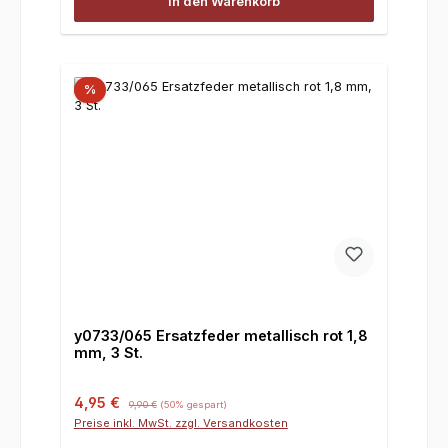
In den Warenkorb
%
y0733/065 Ersatzfeder metallisch rot 1,8
mm, 3 St.
Verkaufspreis:
Regulärer Preis:
4,95 €
9,90 €
(50% gespart)
Preise inkl. MwSt. zzgl. Versandkosten