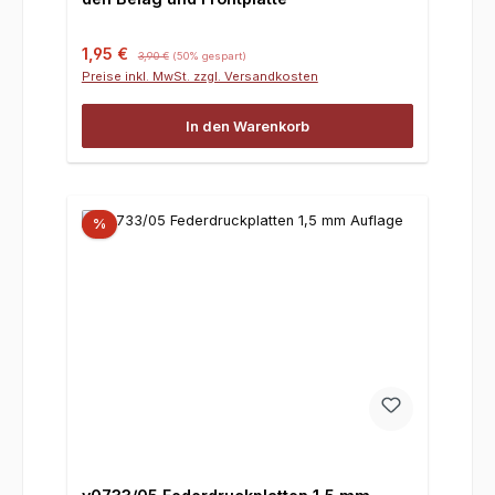
Verkaufspreis:
Regulärer Preis:
1,95 €
3,90 €
(50% gespart)
Preise inkl. MwSt. zzgl. Versandkosten
In den Warenkorb
%