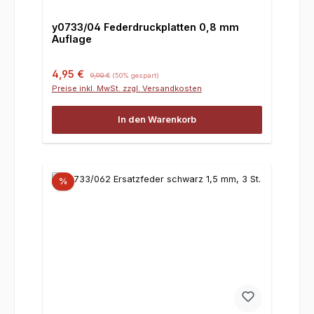
y0733/04 Federdruckplatten 0,8 mm
Auflage
Verkaufspreis:
Regulärer Preis:
4,95 €
9,90 €
(50% gespart)
Preise inkl. MwSt. zzgl. Versandkosten
In den Warenkorb
%