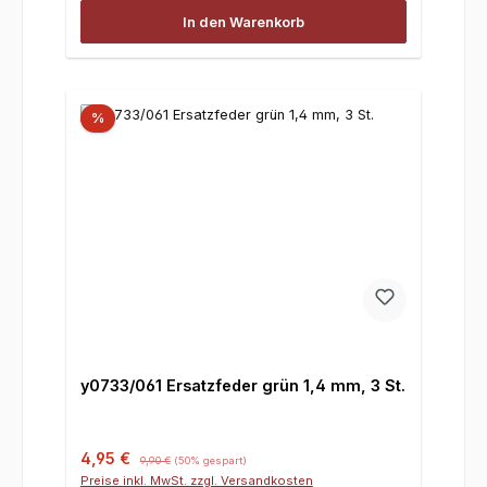
In den Warenkorb
%
y0733/061 Ersatzfeder grün 1,4 mm, 3 St.
Verkaufspreis:
Regulärer Preis:
4,95 €
9,90 €
(50% gespart)
Preise inkl. MwSt. zzgl. Versandkosten