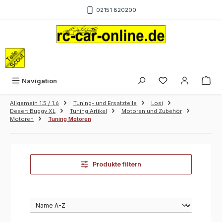
Zum Hauptinhalt springen
02151 820200
War
Navigation
Allgemein 1:5 / 1:6
Tuning- und Ersatzteile
Losi
Desert Buggy XL
Tuning Artikel
Motoren und Zubehör
Motoren
Tuning Motoren
Produkte filtern