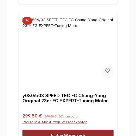
%
y0806/03 SPEED TEC FG Chung-Yang
Original 23er FG EXPERT-Tuning Motor
Verkaufspreis:
Regulärer Preis:
299,50 €
599,00 €
(50% gespart)
Preise inkl. MwSt. zzgl. Versandkosten
In den Warenkorb