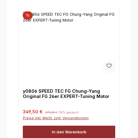
%
y0806 SPEED TEC FG Chung-Yang
Original FG 26er EXPERT-Tuning Motor
Verkaufspreis:
Regulärer Preis:
349,50 €
699,00 €
(50% gespart)
Preise inkl. MwSt. zzgl. Versandkosten
In den Warenkorb