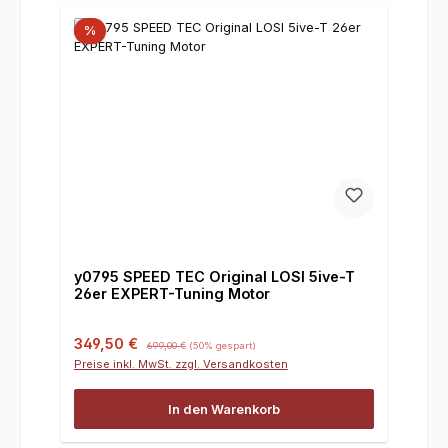
%
y0795 SPEED TEC Original LOSI 5ive-T
26er EXPERT-Tuning Motor
Verkaufspreis:
Regulärer Preis:
349,50 €
699,00 €
(50% gespart)
Preise inkl. MwSt. zzgl. Versandkosten
In den Warenkorb