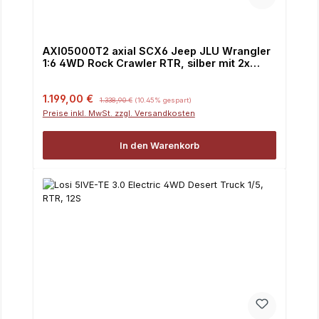
AXI05000T2 axial SCX6 Jeep JLU Wrangler
1:6 4WD Rock Crawler RTR, silber mit 2x
TopTuning 3S 3100mAh Fahrakkus
Verkaufspreis:
Regulärer Preis:
1.199,00 €
1.338,90 €
(10.45% gespart)
Preise inkl. MwSt. zzgl. Versandkosten
In den Warenkorb