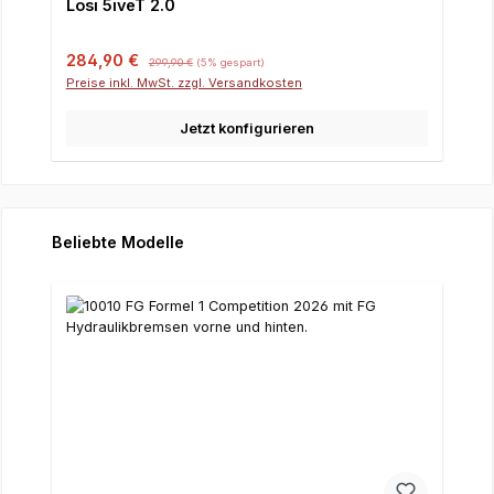
Losi 5iveT 2.0
Verkaufspreis:
Regulärer Preis:
284,90 €
299,90 €
(5% gespart)
Preise inkl. MwSt. zzgl. Versandkosten
Jetzt konfigurieren
Produktgalerie überspringen
Beliebte Modelle