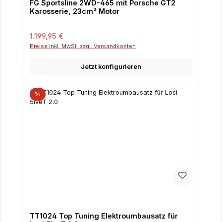
FG Sportsline 2WD-465 mit Porsche GT2
Karosserie, 23cm³ Motor
Regulärer Preis:
1.199,95 €
Preise inkl. MwSt. zzgl. Versandkosten
Jetzt konfigurieren
%
TT1024 Top Tuning Elektroumbausatz für