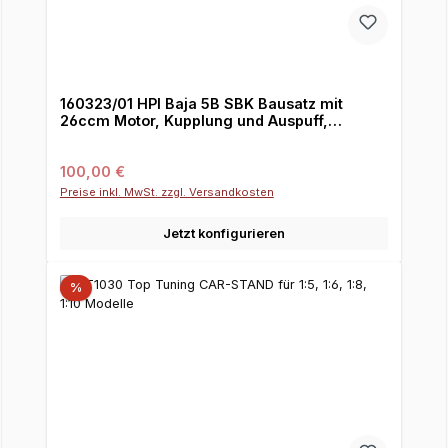
160323/01 HPI Baja 5B SBK Bausatz mit
26ccm Motor, Kupplung und Auspuff,
Vorbestellung mit Anzahlung
Regulärer Preis:
100,00 €
Preise inkl. MwSt. zzgl. Versandkosten
Jetzt konfigurieren
%