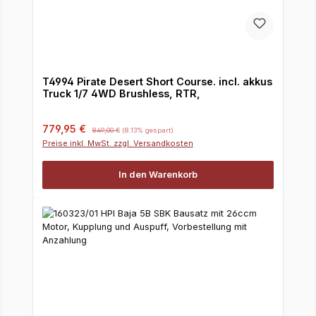
T4994 Pirate Desert Short Course. incl. akkus
Truck 1/7 4WD Brushless, RTR,
Verkaufspreis:
Regulärer Preis:
779,95 €
849,00 €
(8.13% gespart)
Preise inkl. MwSt. zzgl. Versandkosten
In den Warenkorb