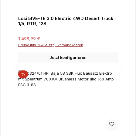
Losi 5IVE-TE 3.0 Electric 4WD Desert Truck
1/5, RTR, 12S
Regulärer Preis:
1.499,99 €
Preise inkl. MwSt. zzgl. Versandkosten
Jetzt konfigurieren
%