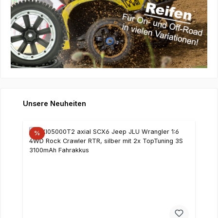
Produktgalerie überspringen
Unsere Neuheiten
%