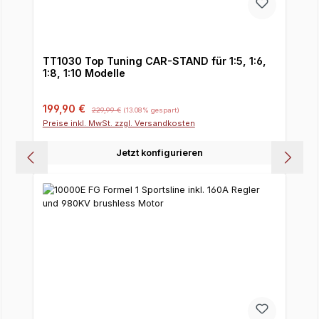
TT1030 Top Tuning CAR-STAND für 1:5, 1:6,
1:8, 1:10 Modelle
Verkaufspreis:
Regulärer Preis:
199,90 €
229,99 €
(13.08% gespart)
Preise inkl. MwSt. zzgl. Versandkosten
Jetzt konfigurieren