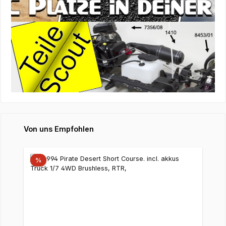
Produktgalerie überspringen
Von uns Empfohlen
%