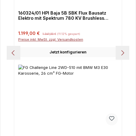
160324/01 HPI Baja 5B SBK Flux Bausatz
Elektro mit Spektrum 780 KV Brushless
Motor und 160 Amp ESC 3-8S
Verkaufspreis:
Regulärer Preis:
1.199,00 €
1.349,00 €
(11.12% gespart)
Preise inkl. MwSt. zzgl. Versandkosten
Jetzt konfigurieren