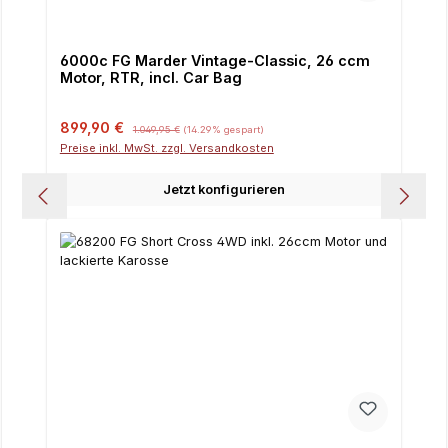
6000c FG Marder Vintage-Classic, 26 ccm
Motor, RTR, incl. Car Bag
Verkaufspreis:
Regulärer Preis:
899,90 €
1.049,95 €
(14.29% gespart)
Preise inkl. MwSt. zzgl. Versandkosten
Jetzt konfigurieren