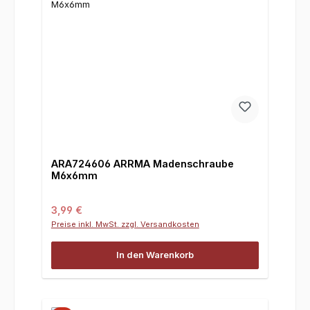
ARA724606 ARRMA Madenschraube
M6x6mm
Regulärer Preis:
3,99 €
Preise inkl. MwSt. zzgl. Versandkosten
In den Warenkorb