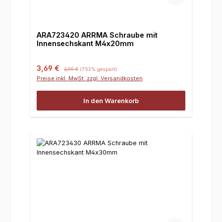
ARA723420 ARRMA Schraube mit
Innensechskant M4x20mm
Verkaufspreis:
Regulärer Preis:
3,69 €
3,99 €
(7.52% gespart)
Preise inkl. MwSt. zzgl. Versandkosten
In den Warenkorb