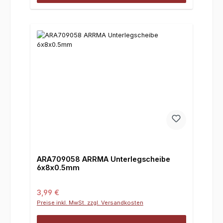
ARA709058 ARRMA Unterlegscheibe
6x8x0.5mm
Regulärer Preis:
3,99 €
Preise inkl. MwSt. zzgl. Versandkosten