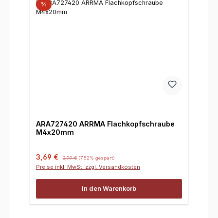
%
ARA727420 ARRMA Flachkopfschraube
M4x20mm
Verkaufspreis:
Regulärer Preis:
3,69 €
3,99 €
(7.52% gespart)
Preise inkl. MwSt. zzgl. Versandkosten
In den Warenkorb