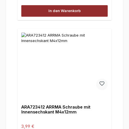
In den Warenkorb
ARA723412 ARRMA Schraube mit
Innensechskant M4x12mm
Regulärer Preis:
3,99 €