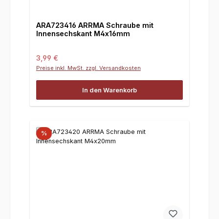
ARA723416 ARRMA Schraube mit
Innensechskant M4x16mm
Regulärer Preis:
3,99 €
Preise inkl. MwSt. zzgl. Versandkosten
In den Warenkorb
%