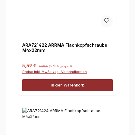
ARA721422 ARRMA Flachkopfschraube
M4x22mm
Verkaufspreis:
Regulärer Preis:
5,59 €
5,99 €
(6.68% gespart)
Preise inkl. MwSt. zzgl. Versandkosten
In den Warenkorb