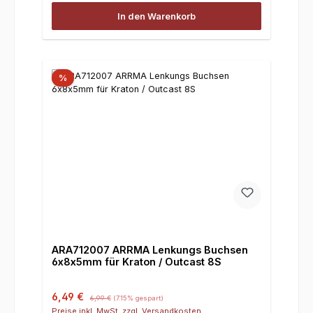
In den Warenkorb
%
ARA712007 ARRMA Lenkungs Buchsen
6x8x5mm für Kraton / Outcast 8S
Verkaufspreis:
Regulärer Preis:
6,49 €
6,99 €
(7.15% gespart)
Preise inkl. MwSt. zzgl. Versandkosten