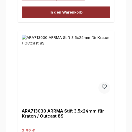
In den Warenkorb
ARA713030 ARRMA Stift 3.5x24mm für
Kraton / Outcast 8S
Regulärer Preis:
3,99 €