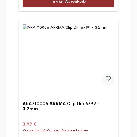
In den Warenkorb
ARA710006 ARRMA Clip Din 6799 -
3.2mm
Regulärer Preis:
3,99 €
Preise inkl. MwSt. zzgl. Versandkosten