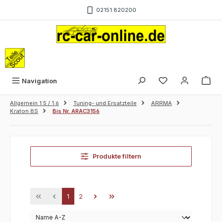
Zum Hauptinhalt springen
02151 820200
War
Navigation
Allgemein 1:5 / 1:6
Tuning- und Ersatzteile
ARRMA
Kraton 8S
Bis Nr. ARAC3156
Produkte filtern
Seite
Seite
1
2