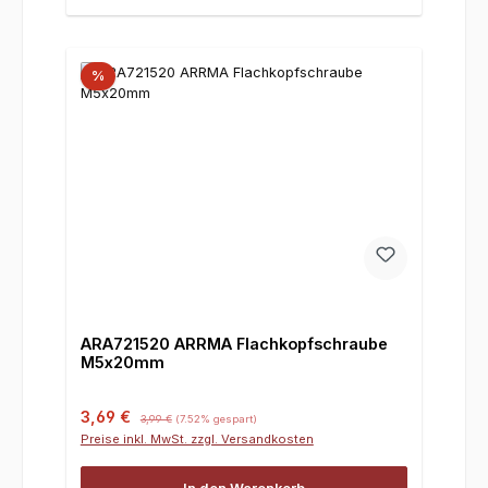
%
ARA721520 ARRMA Flachkopfschraube
M5x20mm
Verkaufspreis:
Regulärer Preis:
3,69 €
3,99 €
(7.52% gespart)
Preise inkl. MwSt. zzgl. Versandkosten