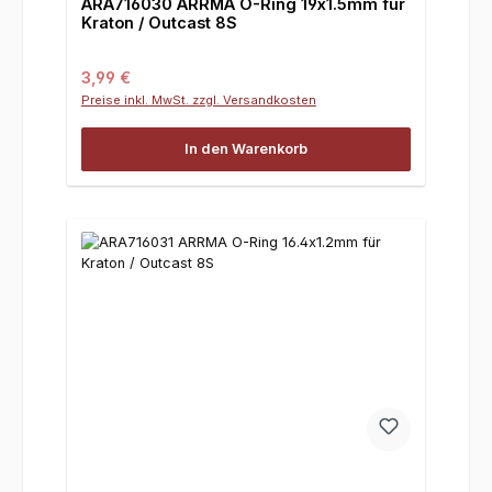
ARA716030 ARRMA O-Ring 19x1.5mm für
Kraton / Outcast 8S
Regulärer Preis:
3,99 €
Preise inkl. MwSt. zzgl. Versandkosten
In den Warenkorb