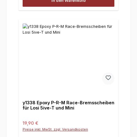
In den Warenkorb
y1338 Epoxy P-R-M Race-Bremsscheiben
für Losi 5ive-T und Mini
Regulärer Preis:
19,90 €
Preise inkl. MwSt. zzgl. Versandkosten