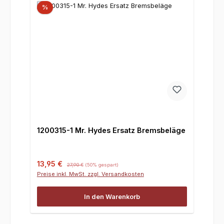
%
1200315-1 Mr. Hydes Ersatz Bremsbeläge
Verkaufspreis:
Regulärer Preis:
13,95 €
27,90 €
(50% gespart)
Preise inkl. MwSt. zzgl. Versandkosten
In den Warenkorb