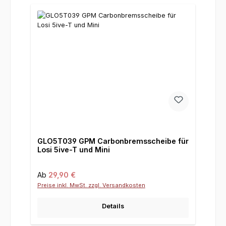
GLO5T039 GPM Carbonbremsscheibe für
Losi 5ive-T und Mini
Regulärer Preis:
Ab
29,90 €
Preise inkl. MwSt. zzgl. Versandkosten
Details