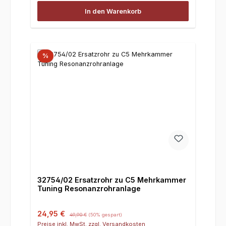
In den Warenkorb
%
32754/02 Ersatzrohr zu C5 Mehrkammer
Tuning Resonanzrohranlage
Verkaufspreis:
Regulärer Preis:
24,95 €
49,90 €
(50% gespart)
Preise inkl. MwSt. zzgl. Versandkosten