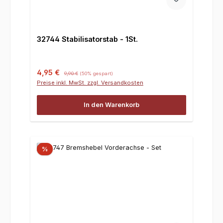
32744 Stabilisatorstab - 1St.
Verkaufspreis:
Regulärer Preis:
4,95 €
9,90 €
(50% gespart)
Preise inkl. MwSt. zzgl. Versandkosten
In den Warenkorb
%