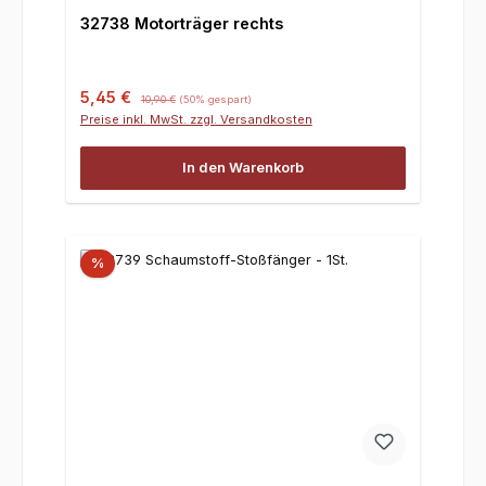
32738 Motorträger rechts
Verkaufspreis:
Regulärer Preis:
5,45 €
10,90 €
(50% gespart)
Preise inkl. MwSt. zzgl. Versandkosten
In den Warenkorb
%