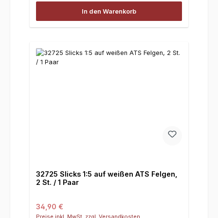
In den Warenkorb
32725 Slicks 1:5 auf weißen ATS Felgen,
2 St. / 1 Paar
Regulärer Preis:
34,90 €
Preise inkl. MwSt. zzgl. Versandkosten