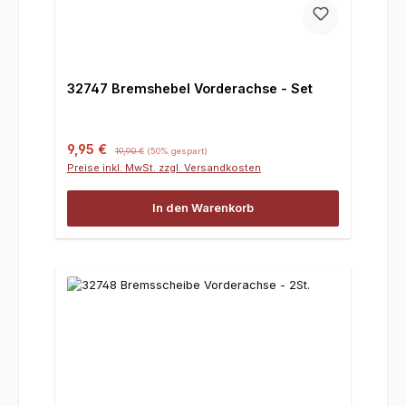
32747 Bremshebel Vorderachse - Set
Verkaufspreis:
Regulärer Preis:
9,95 €
19,90 €
(50% gespart)
Preise inkl. MwSt. zzgl. Versandkosten
In den Warenkorb