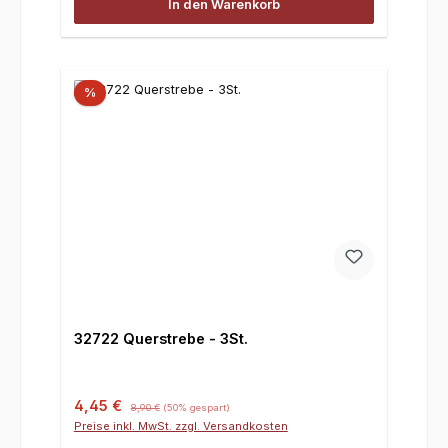
In den Warenkorb
%
32722 Querstrebe - 3St.
Verkaufspreis:
Regulärer Preis:
4,45 €
8,90 €
(50% gespart)
Preise inkl. MwSt. zzgl. Versandkosten