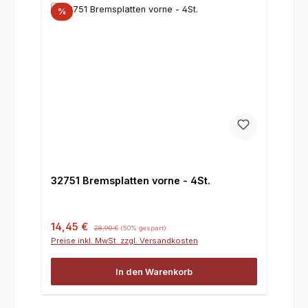
%
32751 Bremsplatten vorne - 4St.
Verkaufspreis:
Regulärer Preis:
14,45 €
28,90 €
(50% gespart)
Preise inkl. MwSt. zzgl. Versandkosten
In den Warenkorb