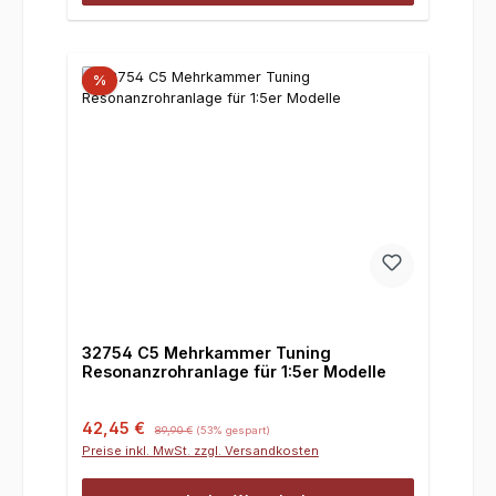
%
32754 C5 Mehrkammer Tuning
Resonanzrohranlage für 1:5er Modelle
Verkaufspreis:
Regulärer Preis:
42,45 €
89,90 €
(53% gespart)
Preise inkl. MwSt. zzgl. Versandkosten