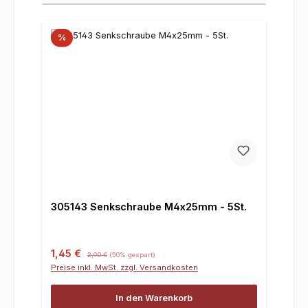
%
305143 Senkschraube M4x25mm - 5St.
Verkaufspreis:
Regulärer Preis:
1,45 €
2,90 €
(50% gespart)
Preise inkl. MwSt. zzgl. Versandkosten
In den Warenkorb