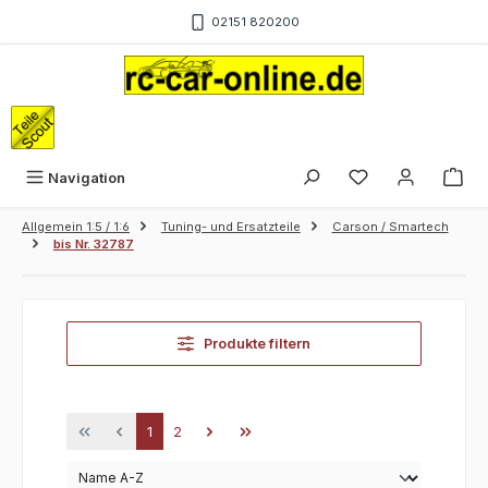
Zum Hauptinhalt springen
02151 820200
War
Navigation
Allgemein 1:5 / 1:6
Tuning- und Ersatzteile
Carson / Smartech
bis Nr. 32787
Produkte filtern
Seite
Seite
1
2