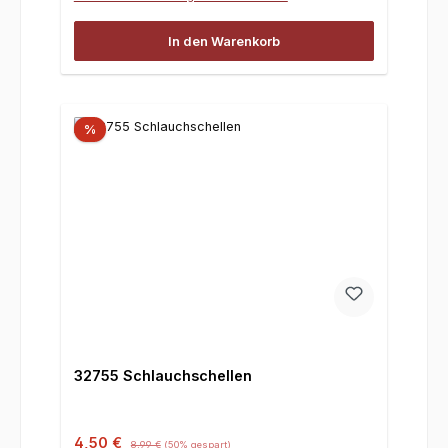
In den Warenkorb
%
32755 Schlauchschellen
Verkaufspreis:
Regulärer Preis:
4,50 €
8,99 €
(50% gespart)