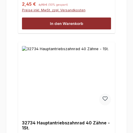
Verkaufspreis:
Regulärer Preis:
2,45 €
4,90 €
(50% gespart)
Preise inkl. MwSt. zzgl. Versandkosten
In den Warenkorb
32734 Hauptantriebszahnrad 40 Zähne -
1St.