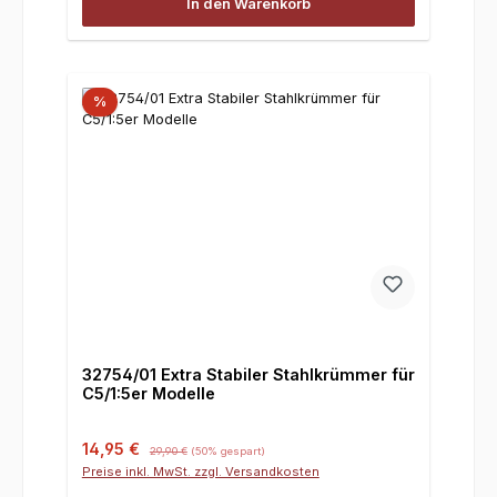
In den Warenkorb
%
32754/01 Extra Stabiler Stahlkrümmer für
C5/1:5er Modelle
Verkaufspreis:
Regulärer Preis:
14,95 €
29,90 €
(50% gespart)
Preise inkl. MwSt. zzgl. Versandkosten