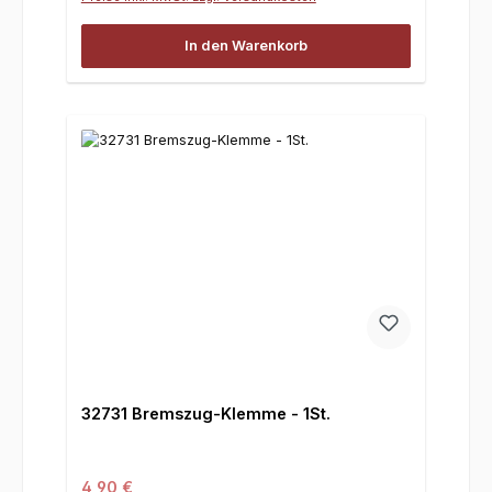
In den Warenkorb
32731 Bremszug-Klemme - 1St.
Regulärer Preis:
4,90 €