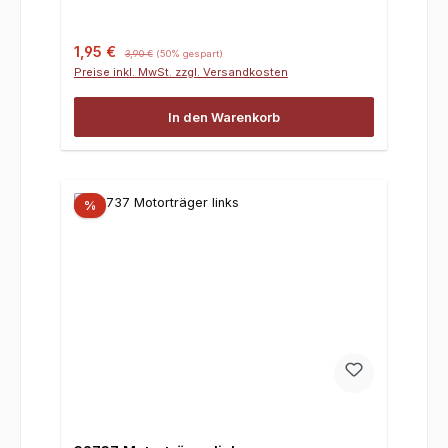
Verkaufspreis:
Regulärer Preis:
1,95 €
3,90 €
(50% gespart)
Preise inkl. MwSt. zzgl. Versandkosten
In den Warenkorb
%