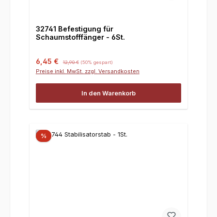
32741 Befestigung für
Schaumstofffänger - 6St.
Verkaufspreis:
Regulärer Preis:
6,45 €
12,90 €
(50% gespart)
Preise inkl. MwSt. zzgl. Versandkosten
In den Warenkorb
%