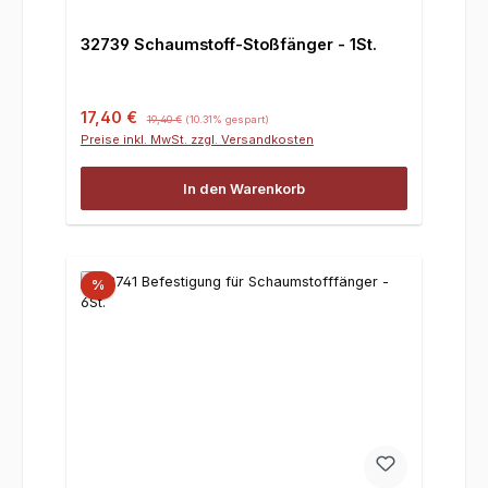
32739 Schaumstoff-Stoßfänger - 1St.
Verkaufspreis:
Regulärer Preis:
17,40 €
19,40 €
(10.31% gespart)
Preise inkl. MwSt. zzgl. Versandkosten
In den Warenkorb
%