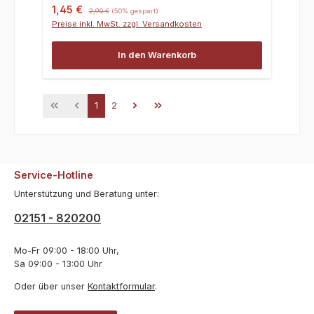
Verkaufspreis:
Regulärer Preis:
1,45 €
2,90 €
(50% gespart)
Preise inkl. MwSt. zzgl. Versandkosten
In den Warenkorb
Seite
Seite
1
2
Service-Hotline
Unterstützung und Beratung unter:
02151 - 820200
Mo-Fr 09:00 - 18:00 Uhr,
Sa 09:00 - 13:00 Uhr
Oder über unser
Kontaktformular
.