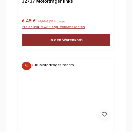
32737 Motorträger links
Verkaufspreis:
Regulärer Preis:
6,45 €
14,90 €
(57% gespart)
Preise inkl. MwSt. zzgl. Versandkosten
In den Warenkorb
%