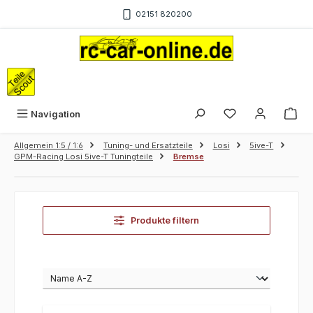
Zum Hauptinhalt springen
02151 820200
War
Navigation
Allgemein 1:5 / 1:6
Tuning- und Ersatzteile
Losi
5ive-T
GPM-Racing Losi 5ive-T Tuningteile
Bremse
Produkte filtern