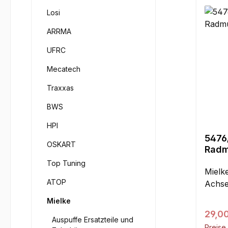
Losi
ARRMA
UFRC
Mecatech
Traxxas
BWS
HPI
5476
OSKART
Radm
Top Tuning
Mielk
ATOP
Achse
Mielke
Regul
29,0
Auspuffe Ersatzteile und
Preise 