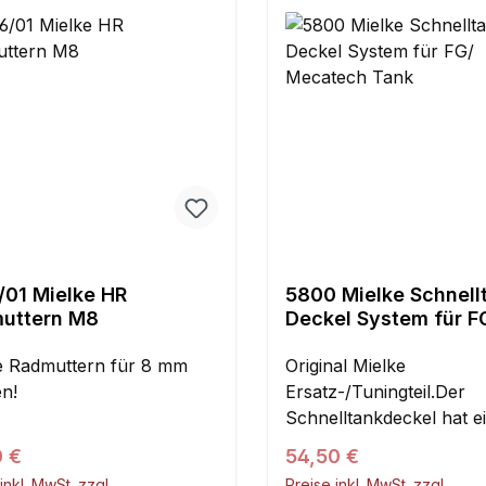
/01 Mielke HR
5800 Mielke Schnell
uttern M8
Deckel System für F
Mecatech Tank
e Radmuttern für 8 mm
Original Mielke
n!
Ersatz-/Tuningteil.Der
Schnelltankdeckel hat e
Schaft mit Gewinde, um 
ärer Preis:
Regulärer Preis:
0 €
54,50 €
den Tank zu schrauben.
inkl. MwSt. zzgl.
Preise inkl. MwSt. zzgl.