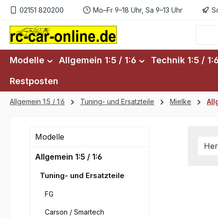
02151 820200
Mo–Fr 9–18 Uhr, Sa 9–13 Uhr
S
m Hauptinhalt springen
Zur Suche springen
Zur Hauptnavigation springen
Modelle
Allgemein 1:5 / 1:6
Technik 1:5 / 1:
Restposten
Allgemein 1:5 / 1:6
Tuning- und Ersatzteile
Mielke
Al
Modelle
Her
Allgemein 1:5 / 1:6
Tuning- und Ersatzteile
FG
Carson / Smartech