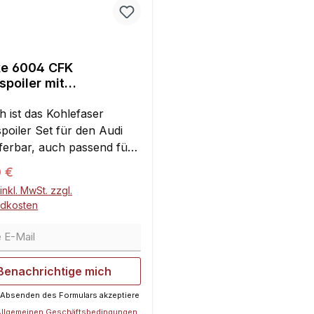
ke 6004 CFK
poiler mit
lprofil
h ist das Kohlefaser
poiler Set für den Audi
eferbar, auch passend für
weitere Karosserien (bitte
ärer Preis:
0 €
r abmessen)!Das Set
inkl. MwSt. zzgl.
ht aus:Einmal
ndkosten
heckspoiler als CFK
E-Mail
lZweimal Halterungen,
 und RechtsZweimal
legscheiben gegen
Benachrichtige mich
ißen SchraubenMit
 Absenden des Formulars akzeptiere
tter seitlicher Halterung
Allgemeinen Geschäftsbedingungen