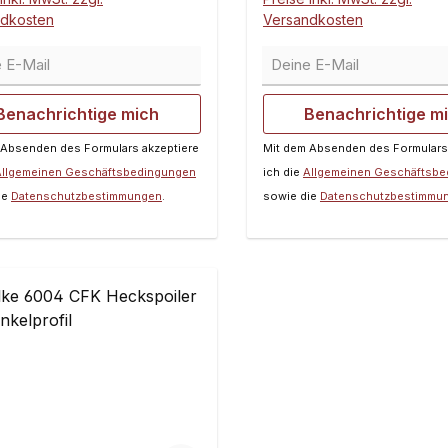
Ring dichtet die Verbind
ndkosten
Versandkosten
Der Deckel läst sich in d
E-Mail
Deine E-Mail
gewünschte Position dr
wo er mittels Schraube
gesichert wird.Passend 
Benachrichtige mich
Benachrichtige m
und Mecatech Tank.Inhal
 Absenden des Formulars akzeptiere
Mit dem Absenden des Formulars
Allgemeinen Geschäftsbedingungen
ich die
Allgemeinen Geschäftsb
ie
Datenschutzbestimmungen
.
sowie die
Datenschutzbestimmu