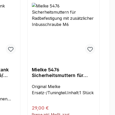
tank
Mielke 5476
G/
Sicherheitsmuttern für
Radbefestigung mit
zusätzlicher Inbusschraube
Original Mielke
M6
Ersatz-/Tuningteil.Inhalt:1 Stück
inen
ihn in
Regulärer Preis:
29,00 €
 Ein O-
Preise inkl. MwSt. zzgl.