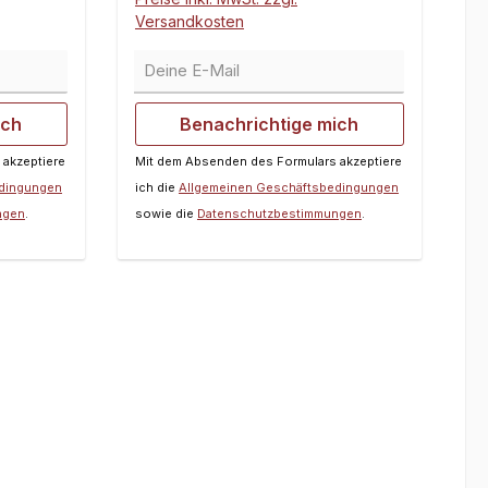
ung ab.
Versandkosten
ie
ehen,
Deine E-Mail
n
für FG
ich
Benachrichtige mich
t:1 Set
 akzeptiere
Mit dem Absenden des Formulars akzeptiere
edingungen
ich die
Allgemeinen Geschäftsbedingungen
ngen
.
sowie die
Datenschutzbestimmungen
.