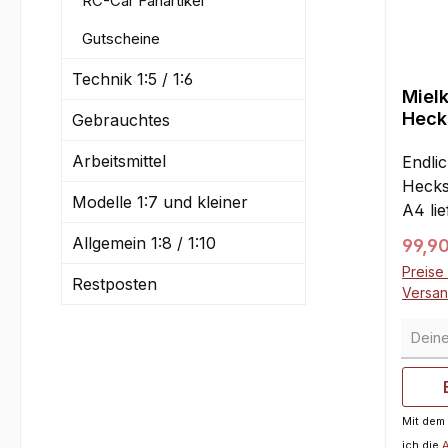
RC-Car Fanartikel
Gutscheine
Technik 1:5 / 1:6
Miel
Hecks
Gebrauchtes
Winke
Arbeitsmittel
Endlic
Hecks
Modelle 1:7 und kleiner
A4 li
viele 
Allgemein 1:8 / 1:10
Regul
99,9
vorhe
Preise 
beste
Restposten
Versa
Kohle
Deine 
Profi
Links
Unter
Ausre
Mit dem
komple
ich die