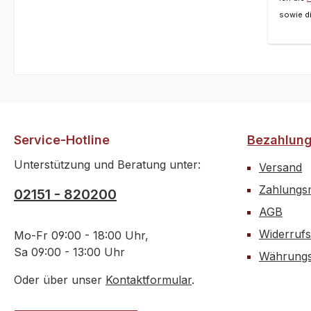
für re
sowie d
Versc
Haltep
Unter
Gewic
Befes
Hecks
schne
Gewic
Service-Hotline
Bezahlun
Gramm
Unterstützung und Beratung unter:
Versand
mmBre
Gewin
Zahlungsm
02151 - 820200
mmInh
AGB
Gewic
Widerrufs
Gramm
Mo-Fr 09:00 - 18:00 Uhr,
mmBre
Sa 09:00 - 13:00 Uhr
Währungs
Gewin
Oder über unser
Kontaktformular
.
mm