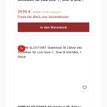
Mini, 1 Stück
Verkaufspreis:
Regulärer Preis:
29,90 €
39,90 €
(25.06% gespart)
Preise inkl. MwSt. zzgl. Versandkosten
In den Warenkorb
%