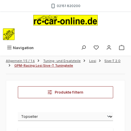
Zum Hauptinhalt springen
02151 820200
War
Navigation
Allgemein 1:5 / 1:6
Tuning- und Ersatzteile
Losi
5ive-T 2.0
GPM-Racing Losi 5ive-T Tuningteile
Produkte filtern