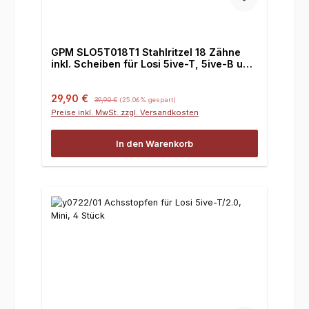
GPM SLO5T018T1 Stahlritzel 18 Zähne
inkl. Scheiben für Losi 5ive-T, 5ive-B und
Mini, 1 Stück
Verkaufspreis:
Regulärer Preis:
29,90 €
39,90 €
(25.06% gespart)
Preise inkl. MwSt. zzgl. Versandkosten
In den Warenkorb