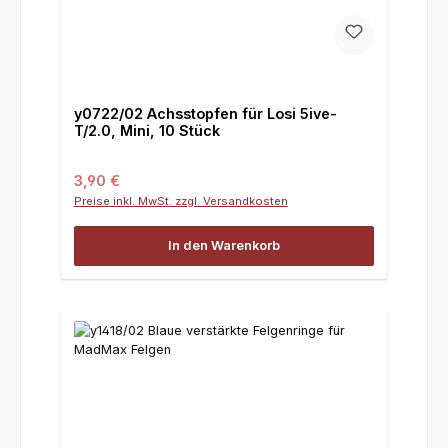
y0722/02 Achsstopfen für Losi 5ive-
T/2.0, Mini, 10 Stück
Regulärer Preis:
3,90 €
Preise inkl. MwSt. zzgl. Versandkosten
In den Warenkorb