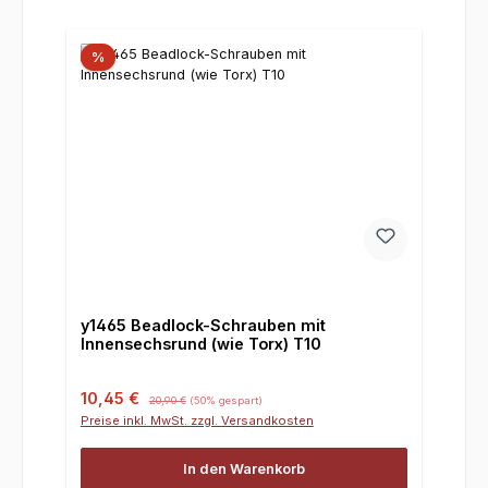
%
y1465 Beadlock-Schrauben mit
Innensechsrund (wie Torx) T10
Verkaufspreis:
Regulärer Preis:
10,45 €
20,90 €
(50% gespart)
Preise inkl. MwSt. zzgl. Versandkosten
In den Warenkorb