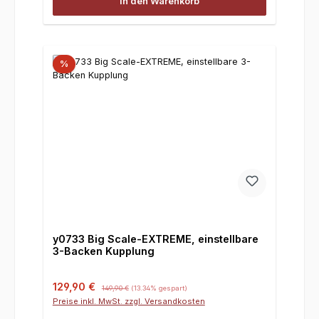
In den Warenkorb
%
y0733 Big Scale-EXTREME, einstellbare
3-Backen Kupplung
Verkaufspreis:
Regulärer Preis:
129,90 €
149,90 €
(13.34% gespart)
Preise inkl. MwSt. zzgl. Versandkosten