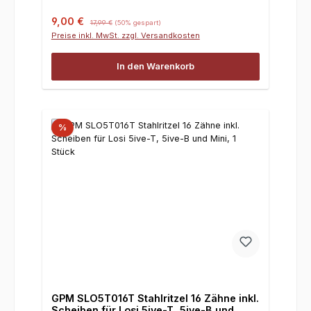
Verkaufspreis:
Regulärer Preis:
9,00 €
17,99 €
(50% gespart)
Preise inkl. MwSt. zzgl. Versandkosten
In den Warenkorb
%
GPM SLO5T016T Stahlritzel 16 Zähne inkl.
Scheiben für Losi 5ive-T, 5ive-B und