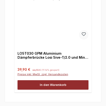
LO5T030 GPM Aluminium
Dämpferbrücke Losi 5ive-T/2.0 und Mini /
B4, hinten
Verkaufspreis:
Regulärer Preis:
39,90 €
44,90 €
(11.14% gespart)
Preise inkl. MwSt. zzgl. Versandkosten
In den Warenkorb