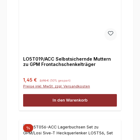
LO5T019/ACC Selbstsichernde Muttern
zu GPM Frontachschenkelträger
Verkaufspreis:
Regulärer Preis:
1,45 €
2,90 €
(50% gespart)
Preise inkl. MwSt. zzgl. Versandkosten
In den Warenkorb
%