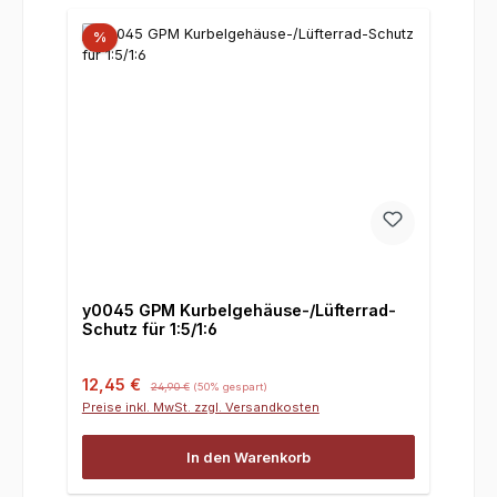
%
y0045 GPM Kurbelgehäuse-/Lüfterrad-
Schutz für 1:5/1:6
Verkaufspreis:
Regulärer Preis:
12,45 €
24,90 €
(50% gespart)
Preise inkl. MwSt. zzgl. Versandkosten
In den Warenkorb