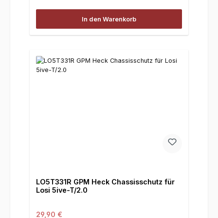
In den Warenkorb
LO5T331R GPM Heck Chassisschutz für
Losi 5ive-T/2.0
Regulärer Preis:
29,90 €