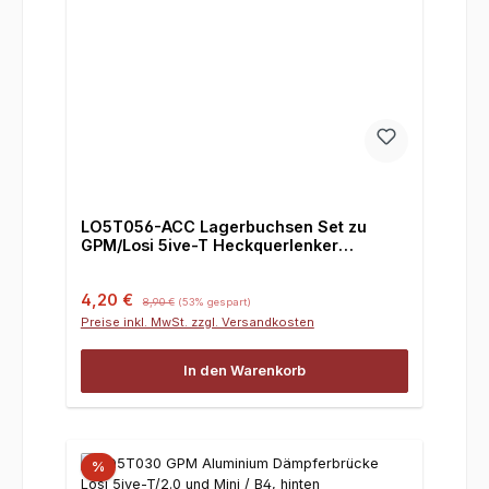
LO5T056-ACC Lagerbuchsen Set zu
GPM/Losi 5ive-T Heckquerlenker
LO5T56, Set
Verkaufspreis:
Regulärer Preis:
4,20 €
8,90 €
(53% gespart)
Preise inkl. MwSt. zzgl. Versandkosten
In den Warenkorb
%