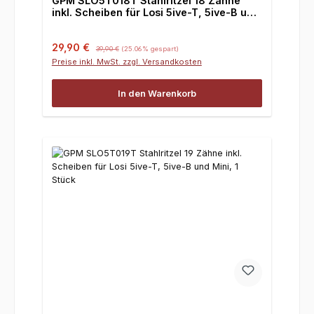
GPM SLO5T018T Stahlritzel 18 Zähne
inkl. Scheiben für Losi 5ive-T, 5ive-B und
Mini, 1 Stück
Verkaufspreis:
Regulärer Preis:
29,90 €
39,90 €
(25.06% gespart)
Preise inkl. MwSt. zzgl. Versandkosten
In den Warenkorb