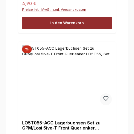
Regulärer Preis:
4,90 €
Preise inkl. MwSt. zzgl. Versandkosten
In den Warenkorb
%
LO5T055-ACC Lagerbuchsen Set zu
GPM/Losi 5ive-T Front Querlenker
LO5T55, Set