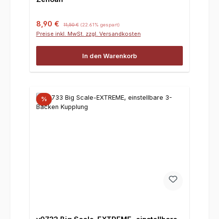
Verkaufspreis:
Regulärer Preis:
8,90 €
11,50 €
(22.61% gespart)
Preise inkl. MwSt. zzgl. Versandkosten
In den Warenkorb
%