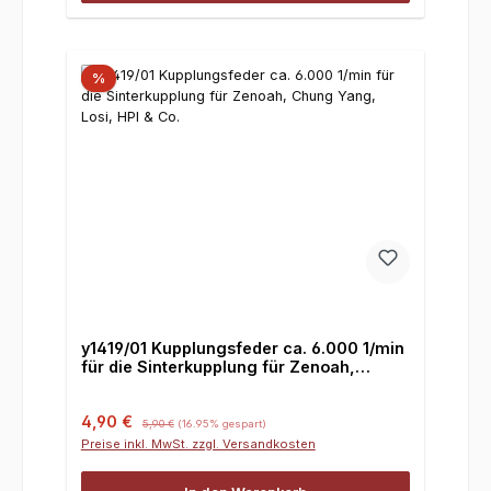
%
y1419/01 Kupplungsfeder ca. 6.000 1/min
für die Sinterkupplung für Zenoah,
Chung Yang, Losi, HPI & Co.
Verkaufspreis:
Regulärer Preis:
4,90 €
5,90 €
(16.95% gespart)
Preise inkl. MwSt. zzgl. Versandkosten