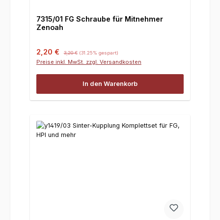
7315/01 FG Schraube für Mitnehmer
Zenoah
Verkaufspreis:
Regulärer Preis:
2,20 €
3,20 €
(31.25% gespart)
Preise inkl. MwSt. zzgl. Versandkosten
In den Warenkorb