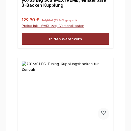
y0733 Big Scale-EXTREME, einstellbare
3-Backen Kupplung
Verkaufspreis:
Regulärer Preis:
129,90 €
149,90 €
(13.34% gespart)
Preise inkl. MwSt. zzgl. Versandkosten
In den Warenkorb