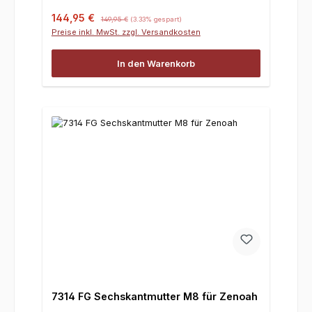
Verkaufspreis:
Regulärer Preis:
144,95 €
149,95 €
(3.33% gespart)
Preise inkl. MwSt. zzgl. Versandkosten
In den Warenkorb
7314 FG Sechskantmutter M8 für Zenoah