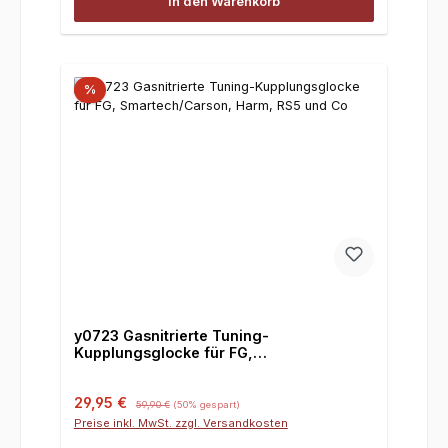
In den Warenkorb
%
y0723 Gasnitrierte Tuning-
Kupplungsglocke für FG,
Smartech/Carson, Harm, RS5 und Co
Verkaufspreis:
Regulärer Preis:
29,95 €
59,90 €
(50% gespart)
Preise inkl. MwSt. zzgl. Versandkosten