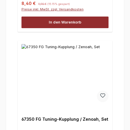
Verkaufspreis:
Regulärer Preis:
8,40 €
9,90 €
(15.15% gespart)
Preise inkl. MwSt. zzgl. Versandkosten
In den Warenkorb
67350 FG Tuning-Kupplung / Zenoah, Set