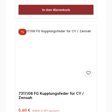
In den Warenkorb
%
7317/08 FG Kupplungsfeder für CY /
Zenoah
Verkaufspreis:
Regulärer Preis:
5,60 €
5,90 €
(5.08% gespart)