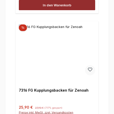
In den Warenkorb
%
7316 FG Kupplungsbacken für Zenoah
Verkaufspreis:
Regulärer Preis:
25,90 €
27,90 €
(7.17% gespart)
Preise inkl. MwSt. zzgl. Versandkosten