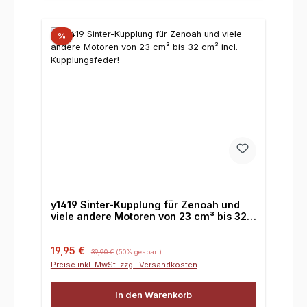
%
y1419 Sinter-Kupplung für Zenoah und
viele andere Motoren von 23 cm³ bis 32
cm³ incl. Kupplungsfeder!
Verkaufspreis:
Regulärer Preis:
19,95 €
39,90 €
(50% gespart)
Preise inkl. MwSt. zzgl. Versandkosten
In den Warenkorb