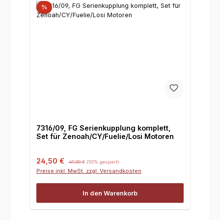
%
7316/09, FG Serienkupplung komplett,
Set für Zenoah/CY/Fuelie/Losi Motoren
Verkaufspreis:
Regulärer Preis:
24,50 €
49,00 €
(50% gespart)
Preise inkl. MwSt. zzgl. Versandkosten
In den Warenkorb