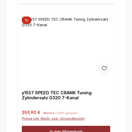
%
y1557 SPEED TEC CRANK Tuning
Zylindersatz G320 7-Kanal
Verkaufspreis:
Regulärer Preis:
359,90 €
389,90 €
(7.69% gespart)
Preise inkl. MwSt. zzgl. Versandkosten
In den Warenkorb