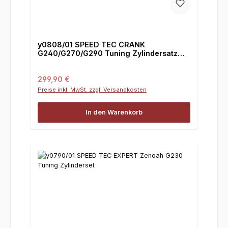
y0808/01 SPEED TEC CRANK
G240/G270/G290 Tuning Zylindersatz
mit 30,5 cm³
Regulärer Preis:
299,90 €
Preise inkl. MwSt. zzgl. Versandkosten
In den Warenkorb