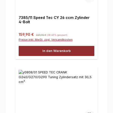
7385/11 Speed Tec CY 26 ccm Zylinder
4-Bolt
Verkaufspreis:
Regulärer Preis:
159,90 €
229,90 €
(30.45% gespart)
Preise inkl. MwSt. zzgl. Versandkosten
In den Warenkorb