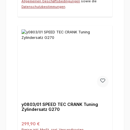
Allgemeinen Geschäftsbedingungen
sowie die
Datenschutzbestimmungen
.
y0803/01 SPEED TEC CRANK Tuning
Zylindersatz G270
Regulärer Preis:
299,90 €
Preise inkl. MwSt. zzgl. Versandkosten