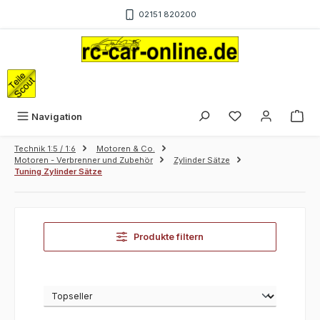
Zum Hauptinhalt springen
02151 820200
War
Navigation
Technik 1:5 / 1:6
Motoren & Co.
Motoren - Verbrenner und Zubehör
Zylinder Sätze
Tuning Zylinder Sätze
Produkte filtern