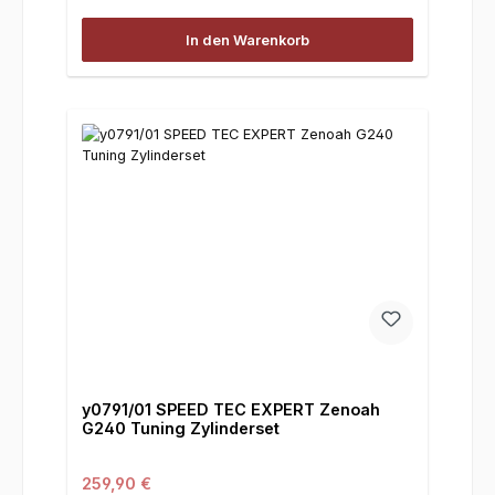
In den Warenkorb
y0791/01 SPEED TEC EXPERT Zenoah
G240 Tuning Zylinderset
Regulärer Preis:
259,90 €