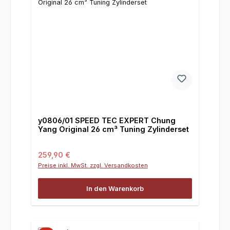
y0806/01 SPEED TEC EXPERT Chung
Yang Original 26 cm³ Tuning Zylinderset
Regulärer Preis:
259,90 €
Preise inkl. MwSt. zzgl. Versandkosten
In den Warenkorb