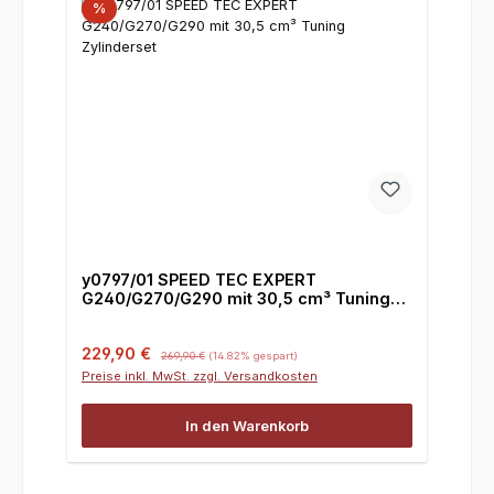
%
y0797/01 SPEED TEC EXPERT
G240/G270/G290 mit 30,5 cm³ Tuning
Zylinderset
Verkaufspreis:
Regulärer Preis:
229,90 €
269,90 €
(14.82% gespart)
Preise inkl. MwSt. zzgl. Versandkosten
In den Warenkorb