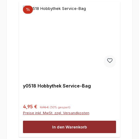
%
y0518 Hobbythek Service-Bag
Verkaufspreis:
Regulärer Preis:
4,95 €
9,90 €
(50% gespart)
Preise inkl. MwSt. zzgl. Versandkosten
In den Warenkorb