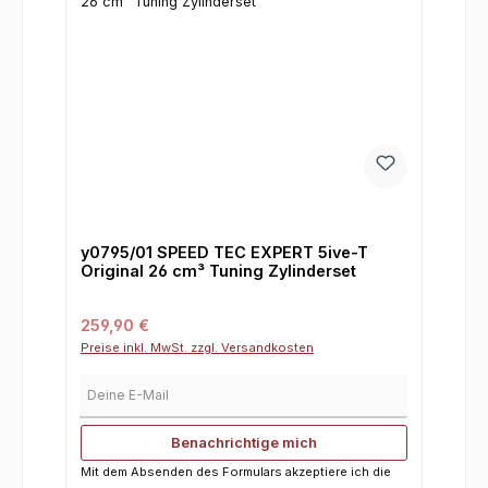
y0795/01 SPEED TEC EXPERT 5ive-T
Original 26 cm³ Tuning Zylinderset
Regulärer Preis:
259,90 €
Preise inkl. MwSt. zzgl. Versandkosten
Deine E-Mail
Benachrichtige mich
Mit dem Absenden des Formulars akzeptiere ich die