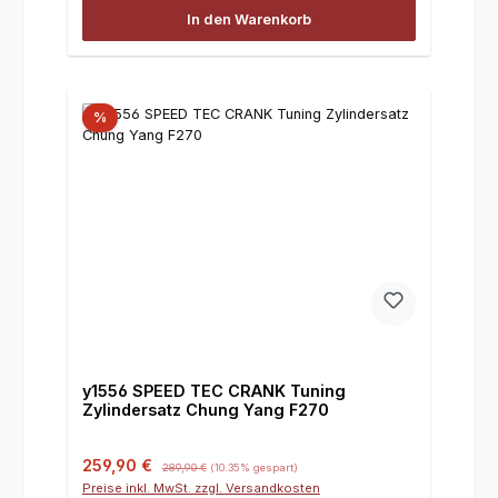
In den Warenkorb
%
y1556 SPEED TEC CRANK Tuning
Zylindersatz Chung Yang F270
Verkaufspreis:
Regulärer Preis:
259,90 €
289,90 €
(10.35% gespart)
Preise inkl. MwSt. zzgl. Versandkosten