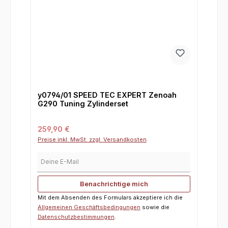
y0794/01 SPEED TEC EXPERT Zenoah
G290 Tuning Zylinderset
Regulärer Preis:
259,90 €
Preise inkl. MwSt. zzgl. Versandkosten
Deine E-Mail
Benachrichtige mich
Mit dem Absenden des Formulars akzeptiere ich die
Allgemeinen Geschäftsbedingungen
sowie die
Datenschutzbestimmungen
.