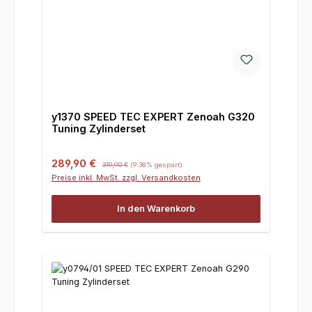
y1370 SPEED TEC EXPERT Zenoah G320
Tuning Zylinderset
Verkaufspreis:
Regulärer Preis:
289,90 €
319,90 €
(9.38% gespart)
Preise inkl. MwSt. zzgl. Versandkosten
In den Warenkorb