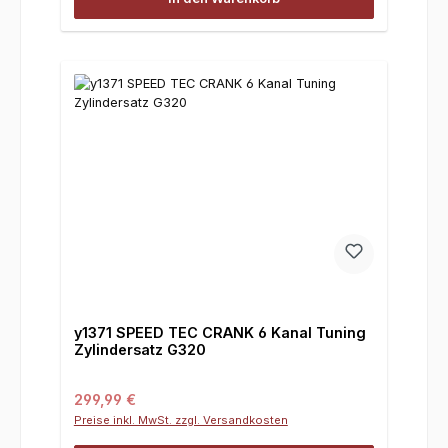
y1371 SPEED TEC CRANK 6 Kanal Tuning
Zylindersatz G320
Regulärer Preis:
299,99 €
Preise inkl. MwSt. zzgl. Versandkosten