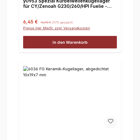
y0953 Spezial Kurbelwellenkugellager
für CY/Zenoah G230/260/HPI Fuelie -
2St.,SA
Verkaufspreis:
Regulärer Preis:
6,45 €
14,90 €
(57% gespart)
Preise inkl. MwSt. zzgl. Versandkosten
In den Warenkorb