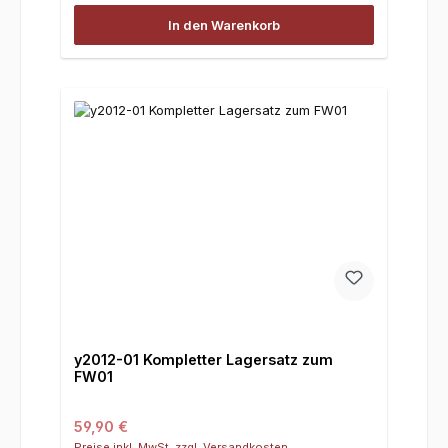
In den Warenkorb
y2012-01 Kompletter Lagersatz zum
FW01
Regulärer Preis:
59,90 €
Preise inkl. MwSt. zzgl. Versandkosten