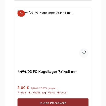
%
4494/03 FG Kugellager 7x14x5 mm
Verkaufspreis:
Regulärer Preis:
3,00 €
3,90 €
(23.08% gespart)
Preise inkl. MwSt. zzgl. Versandkosten
In den Warenkorb