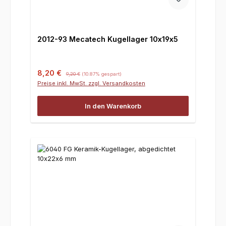
2012-93 Mecatech Kugellager 10x19x5
Verkaufspreis:
Regulärer Preis:
8,20 €
9,20 €
(10.87% gespart)
Preise inkl. MwSt. zzgl. Versandkosten
In den Warenkorb