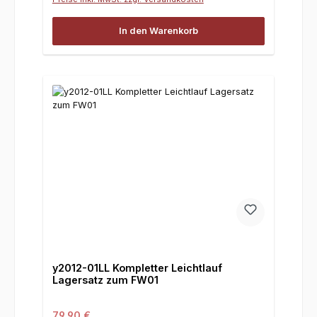
In den Warenkorb
y2012-01LL Kompletter Leichtlauf
Lagersatz zum FW01
Regulärer Preis:
79,90 €