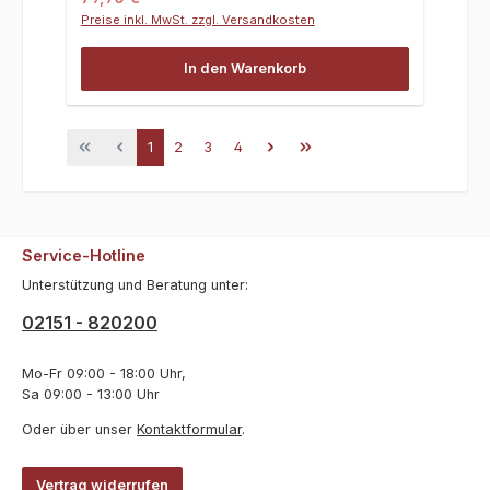
Preise inkl. MwSt. zzgl. Versandkosten
In den Warenkorb
Seite
Seite
Seite
Seite
1
2
3
4
Service-Hotline
Unterstützung und Beratung unter:
02151 - 820200
Mo-Fr 09:00 - 18:00 Uhr,
Sa 09:00 - 13:00 Uhr
Oder über unser
Kontaktformular
.
Vertrag widerrufen