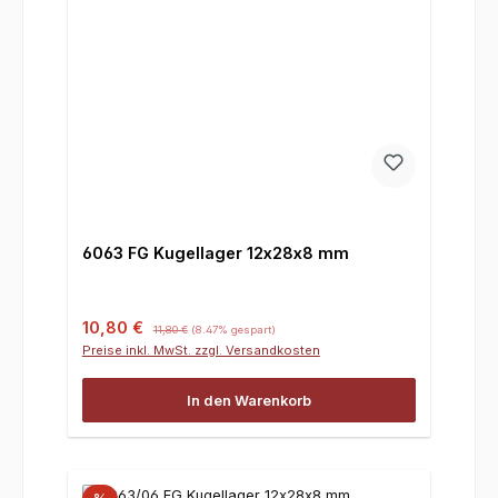
6063 FG Kugellager 12x28x8 mm
Verkaufspreis:
Regulärer Preis:
10,80 €
11,80 €
(8.47% gespart)
Preise inkl. MwSt. zzgl. Versandkosten
In den Warenkorb