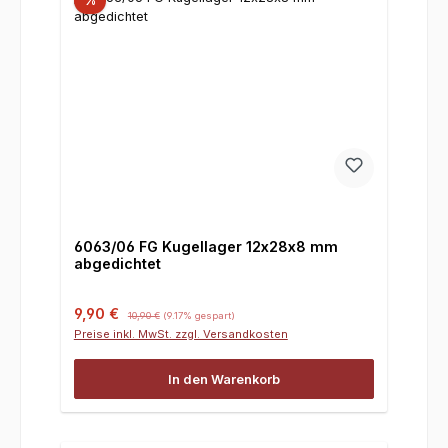
%
6063/06 FG Kugellager 12x28x8 mm
abgedichtet
Verkaufspreis:
Regulärer Preis:
9,90 €
10,90 €
(9.17% gespart)
Preise inkl. MwSt. zzgl. Versandkosten
In den Warenkorb