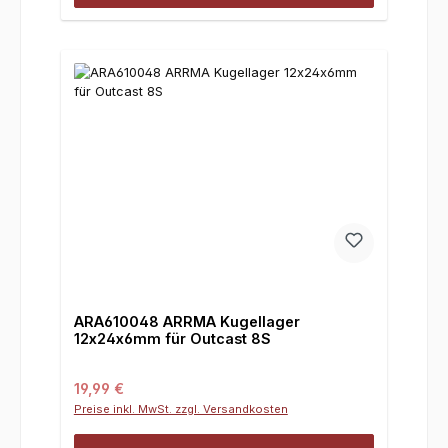
ARA610048 ARRMA Kugellager
12x24x6mm für Outcast 8S
Regulärer Preis:
19,99 €
Preise inkl. MwSt. zzgl. Versandkosten