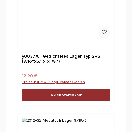
y0037/01 Gedichtetes Lager Typ 2RS
(3/16"x5/16"x1/8")
Regulärer Preis:
12,90 €
Preise inkl. MwSt. zzgl. Versandkosten
In den Warenkorb