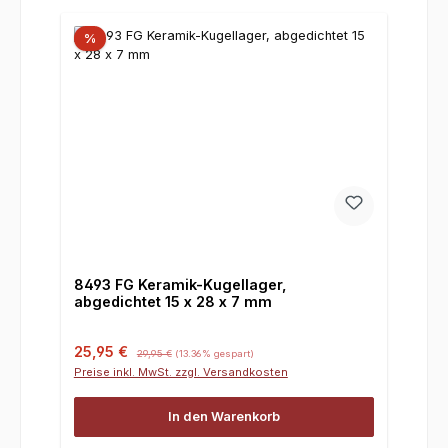
%
8493 FG Keramik-Kugellager,
abgedichtet 15 x 28 x 7 mm
Verkaufspreis:
Regulärer Preis:
25,95 €
29,95 €
(13.36% gespart)
Preise inkl. MwSt. zzgl. Versandkosten
In den Warenkorb