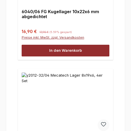
6040/06 FG Kugellager 10x22x6 mm
abgedichtet
Verkaufspreis:
Regulärer Preis:
16,90 €
17,90 €
(5.59% gespart)
Preise inkl. MwSt. zzgl. Versandkosten
In den Warenkorb