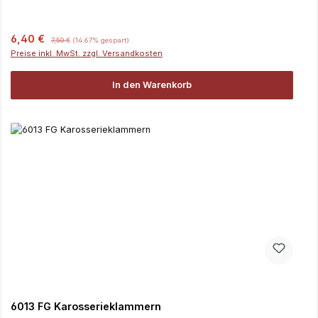
Verkaufspreis:
Regulärer Preis:
6,40 €
7,50 €
(14.67% gespart)
Preise inkl. MwSt. zzgl. Versandkosten
In den Warenkorb
6013 FG Karosserieklammern