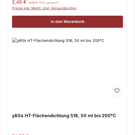
Verkaufspreis:
Regulärer Preis:
2,45 €
4,90 €
(50% gespart)
Preise inkl. MwSt. zzgl. Versandkosten
In den Warenkorb
y804 HT-Flächendichtung 518, 50 ml bis 200°C