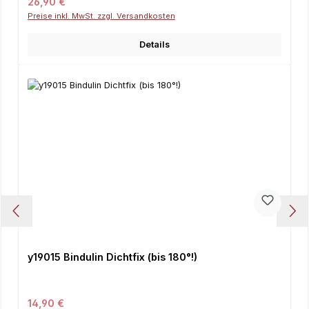
Regulärer Preis:
26,90 €
Preise inkl. MwSt. zzgl. Versandkosten
Details
y19015 Bindulin Dichtfix (bis 180°!)
Regulärer Preis:
14,90 €