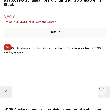
8390/01 FG Schalldämpferdichtung für Solo Motoren, 1
Stück
Regulärer Preis:
3,90 €
Preise inkl. MwSt. zzgl. Versandkosten
Details
%
y1105 Auslass- und Isolatorabdeckung für alle üblichen