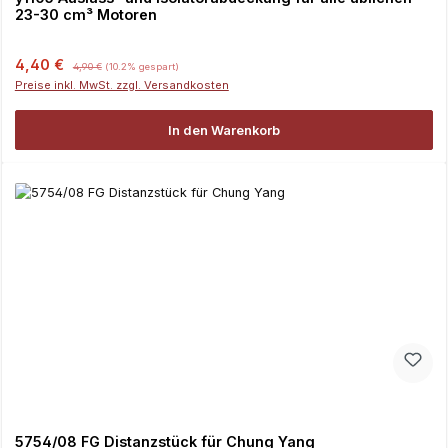
23-30 cm³ Motoren
Verkaufspreis:
Regulärer Preis:
4,40 €
4,90 €
(10.2% gespart)
Preise inkl. MwSt. zzgl. Versandkosten
In den Warenkorb
5754/08 FG Distanzstück für Chung Yang