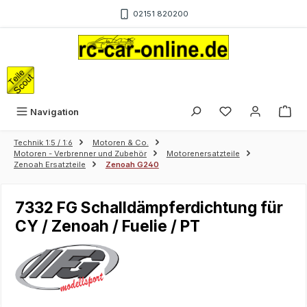
Zum Hauptinhalt springen
02151 820200
War
Navigation
Technik 1:5 / 1:6
Motoren & Co.
Motoren - Verbrenner und Zubehör
Motorenersatzteile
Zenoah Ersatzteile
Zenoah G240
7332 FG Schalldämpferdichtung für
CY / Zenoah / Fuelie / PT