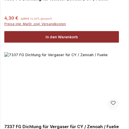
Verkaufspreis:
Regulärer Preis:
4,30 €
4,50 €
(4.44% gespart)
Preise inkl. MwSt. zzgl. Versandkosten
In den Warenkorb
7337 FG Dichtung für Vergaser für CY / Zenoah / Fuelie