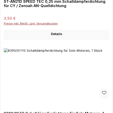
ST-AN21D SPEED TEC 0,25 mm Schalldämpferdichtung
für CY / Zenoah AN-Quelldichtung
Regulärer Preis:
3,50 €
Preise inkl. MwSt. zzgl. Versandkosten
Details