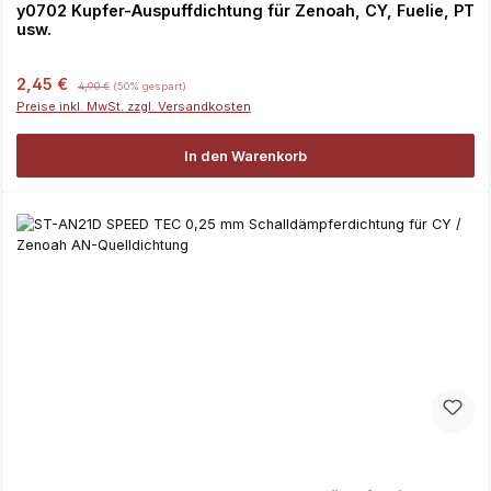
y0702 Kupfer-Auspuffdichtung für Zenoah, CY, Fuelie, PT
usw.
Verkaufspreis:
Regulärer Preis:
2,45 €
4,90 €
(50% gespart)
Preise inkl. MwSt. zzgl. Versandkosten
In den Warenkorb