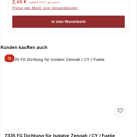
Verkaufspreis:
Regulärer Preis:
2,45 €
4,90 €
(50% gespart)
Preise inkl. MwSt. zzgl. Versandkosten
In den Warenkorb
Produktgalerie überspringen
Kunden kauften auch
%
7335 FG Dichtung für Isolator Zenoah / CY / Fuelie