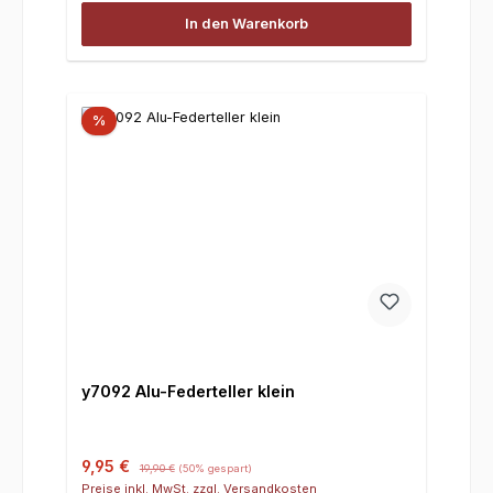
In den Warenkorb
%
y7092 Alu-Federteller klein
Verkaufspreis:
Regulärer Preis:
9,95 €
19,90 €
(50% gespart)
Preise inkl. MwSt. zzgl. Versandkosten