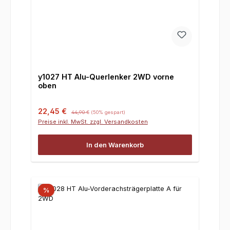
y1027 HT Alu-Querlenker 2WD vorne
oben
Verkaufspreis:
Regulärer Preis:
22,45 €
44,90 €
(50% gespart)
Preise inkl. MwSt. zzgl. Versandkosten
In den Warenkorb
%