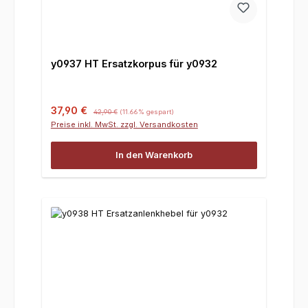
y0937 HT Ersatzkorpus für y0932
Verkaufspreis:
Regulärer Preis:
37,90 €
42,90 €
(11.66% gespart)
Preise inkl. MwSt. zzgl. Versandkosten
In den Warenkorb