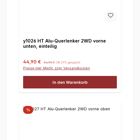
y1026 HT Alu-Querlenker 2WD vorne
unten, einteilig
Verkaufspreis:
Regulärer Preis:
44,90 €
54,90 €
(18.21% gespart)
Preise inkl. MwSt. zzgl. Versandkosten
In den Warenkorb
%