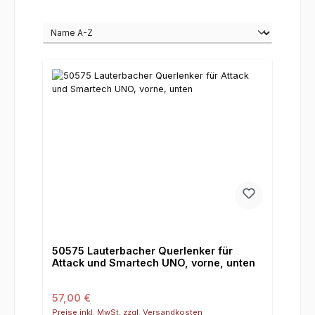
50575 Lauterbacher Querlenker für
Attack und Smartech UNO, vorne, unten
Regulärer Preis:
57,00 €
Preise inkl. MwSt. zzgl. Versandkosten