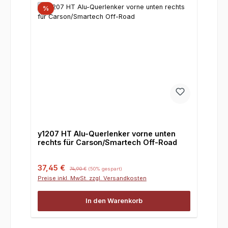
%
y1207 HT Alu-Querlenker vorne unten
rechts für Carson/Smartech Off-Road
Verkaufspreis:
Regulärer Preis:
37,45 €
74,90 €
(50% gespart)
Preise inkl. MwSt. zzgl. Versandkosten
In den Warenkorb