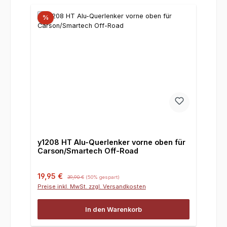
%
y1208 HT Alu-Querlenker vorne oben für
Carson/Smartech Off-Road
Verkaufspreis:
Regulärer Preis:
19,95 €
39,90 €
(50% gespart)
Preise inkl. MwSt. zzgl. Versandkosten
In den Warenkorb