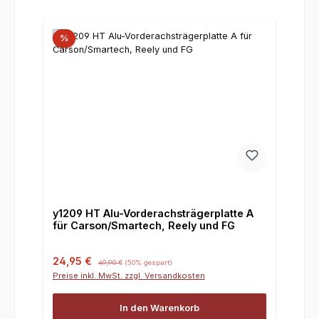
%
y1209 HT Alu-Vorderachsträgerplatte A
für Carson/Smartech, Reely und FG
Verkaufspreis:
Regulärer Preis:
24,95 €
49,90 €
(50% gespart)
Preise inkl. MwSt. zzgl. Versandkosten
In den Warenkorb