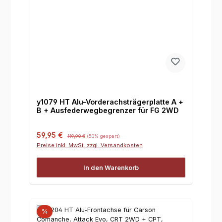
y1079 HT Alu-Vorderachsträgerplatte A +
B + Ausfederwegbegrenzer für FG 2WD
Verkaufspreis:
Regulärer Preis:
59,95 €
119,90 €
(50% gespart)
Preise inkl. MwSt. zzgl. Versandkosten
In den Warenkorb
%