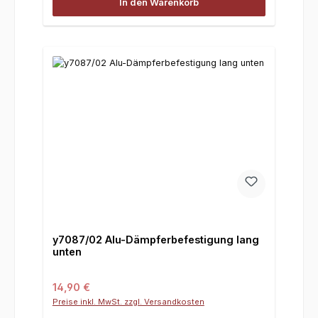
In den Warenkorb
y7087/02 Alu-Dämpferbefestigung lang
unten
Regulärer Preis:
14,90 €
Preise inkl. MwSt. zzgl. Versandkosten