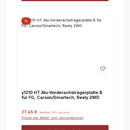
%
y1210 HT Alu-Vorderachsträgerplatte B
für FG, Carson/Smartech, Reely 2WD
Verkaufspreis:
Regulärer Preis:
27,45 €
54,90 €
(50% gespart)
Preise inkl. MwSt. zzgl. Versandkosten