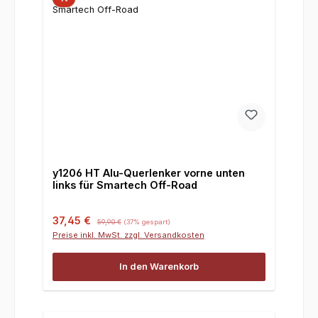
y1206 HT Alu-Querlenker vorne unten
links für Smartech Off-Road
Verkaufspreis:
Regulärer Preis:
37,45 €
59,90 €
(37% gespart)
Preise inkl. MwSt. zzgl. Versandkosten
In den Warenkorb