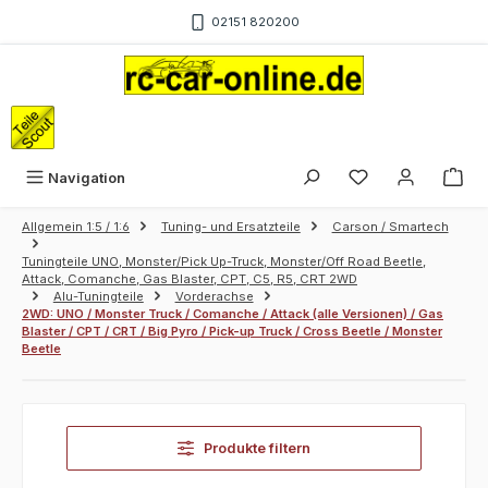
Zum Hauptinhalt springen
02151 820200
War
Navigation
Allgemein 1:5 / 1:6
Tuning- und Ersatzteile
Carson / Smartech
Tuningteile UNO, Monster/Pick Up-Truck, Monster/Off Road Beetle,
Attack, Comanche, Gas Blaster, CPT, C5, R5, CRT 2WD
Alu-Tuningteile
Vorderachse
2WD: UNO / Monster Truck / Comanche / Attack (alle Versionen) / Gas
Blaster / CPT / CRT / Big Pyro / Pick-up Truck / Cross Beetle / Monster
Beetle
Produkte filtern