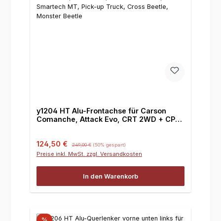
y1204 HT Alu-Frontachse für Carson
Comanche, Attack Evo, CRT 2WD + CPT,
Smartech MT, Pick-up Truck, Cross
Beetle, Monster Beetle
Verkaufspreis:
Regulärer Preis:
124,50 €
249,00 €
(50% gespart)
Preise inkl. MwSt. zzgl. Versandkosten
In den Warenkorb
%