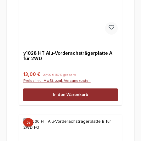
y1028 HT Alu-Vorderachsträgerplatte A
für 2WD
Verkaufspreis:
Regulärer Preis:
13,00 €
29,90 €
(57% gespart)
Preise inkl. MwSt. zzgl. Versandkosten
In den Warenkorb
%