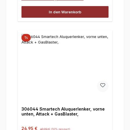
In den Warenkorb
%
306044 Smartech Aluquerlenker, vorne
unten, Attack + GasBlaster,
Verkaufspreis:
Regulärer Preis:
24,95 €
49,90 €
(50% gespart)