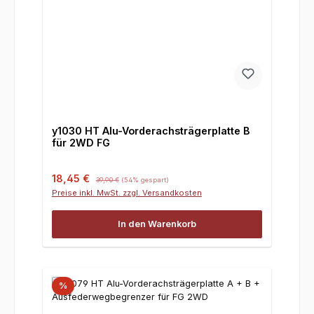
y1030 HT Alu-Vorderachsträgerplatte B
für 2WD FG
Verkaufspreis:
Regulärer Preis:
18,45 €
39,90 €
(54% gespart)
Preise inkl. MwSt. zzgl. Versandkosten
In den Warenkorb
%