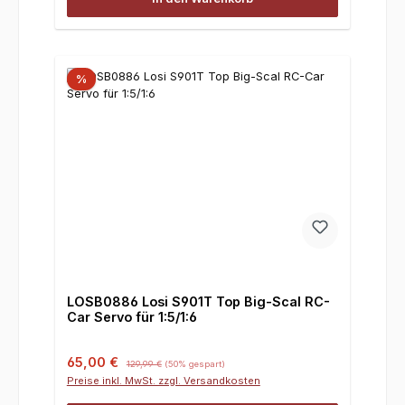
%
LOSB0886 Losi S901T Top Big-Scal RC-
Car Servo für 1:5/1:6
Verkaufspreis:
Regulärer Preis:
65,00 €
129,99 €
(50% gespart)
Preise inkl. MwSt. zzgl. Versandkosten