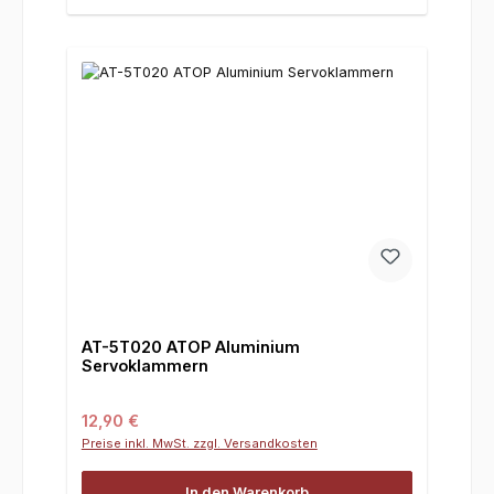
AT-5T020 ATOP Aluminium
Servoklammern
Regulärer Preis:
12,90 €
Preise inkl. MwSt. zzgl. Versandkosten
In den Warenkorb