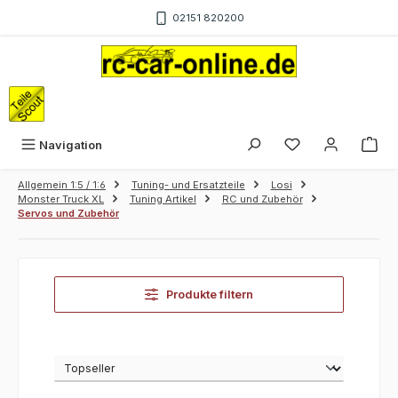
Zum Hauptinhalt springen
02151 820200
War
Navigation
Allgemein 1:5 / 1:6
Tuning- und Ersatzteile
Losi
Monster Truck XL
Tuning Artikel
RC und Zubehör
Servos und Zubehör
Produkte filtern