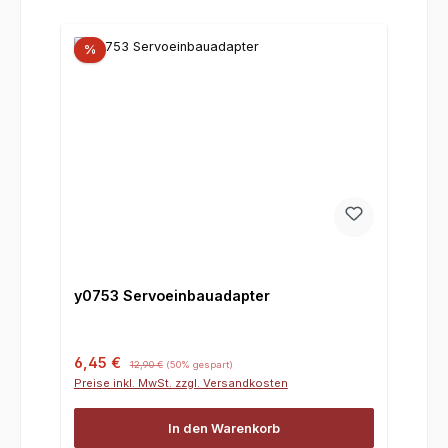
%
y0753 Servoeinbauadapter
Verkaufspreis:
Regulärer Preis:
6,45 €
12,90 €
(50% gespart)
Preise inkl. MwSt. zzgl. Versandkosten
In den Warenkorb