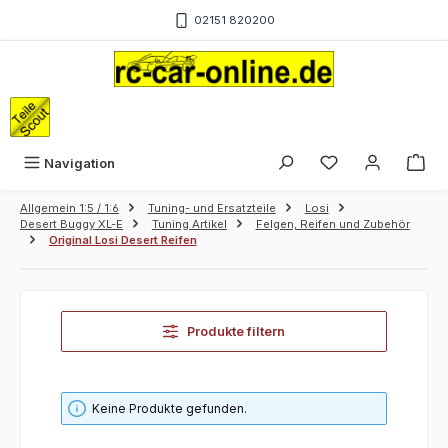
Zum Hauptinhalt springen
02151 820200
War
Navigation
Allgemein 1:5 / 1:6
Tuning- und Ersatzteile
Losi
Desert Buggy XL-E
Tuning Artikel
Felgen, Reifen und Zubehör
Original Losi Desert Reifen
Produkte filtern
Keine Produkte gefunden.