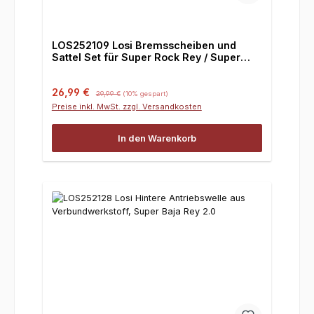
LOS252109 Losi Bremsscheiben und
Sattel Set für Super Rock Rey / Super
Baja Rey 2.0
Verkaufspreis:
Regulärer Preis:
26,99 €
29,99 €
(10% gespart)
Preise inkl. MwSt. zzgl. Versandkosten
In den Warenkorb