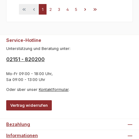
Seite
Seite
Seite
Seite
Seite
1
2
3
4
5
Service-Hotline
Unterstützung und Beratung unter:
02151 - 820200
Mo-Fr 09:00 - 18:00 Uhr,
Sa 09:00 - 13:00 Uhr
Oder über unser
Kontaktformular
.
Vertrag widerrufen
Bezahlung
Informationen