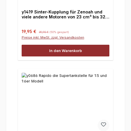
y1419 Sinter-Kupplung für Zenoah und
viele andere Motoren von 23 cm³ bis 32
cm³ incl. Kupplungsfeder!
Verkaufspreis:
Regulärer Preis:
19,95 €
39,90 €
(50% gespart)
Preise inkl. MwSt. zzgl. Versandkosten
In den Warenkorb