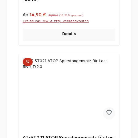
Verkaufspreis:
Regulärer Preis:
Ab
14,90 €
17,90 €
(16.76% gespart)
Preise inkl. MwSt. zzgl. Versandkosten
Details
%
AT-5T021 ATOP Spurstangensatz für Losi