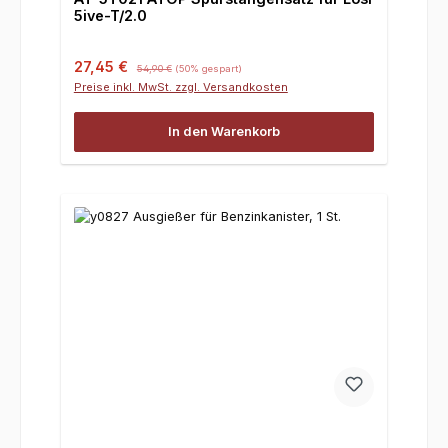
5ive-T/2.0
Verkaufspreis:
Regulärer Preis:
27,45 €
54,90 €
(50% gespart)
Preise inkl. MwSt. zzgl. Versandkosten
In den Warenkorb