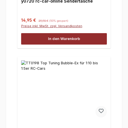
y0720 rc-car-online Sendertasche
Verkaufspreis:
Regulärer Preis:
14,95 €
29,90 €
(50% gespart)
Preise inkl. MwSt. zzgl. Versandkosten
In den Warenkorb