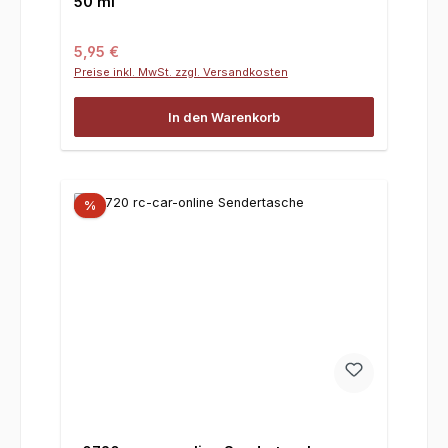
50 ml
Regulärer Preis:
5,95 €
Preise inkl. MwSt. zzgl. Versandkosten
In den Warenkorb
%