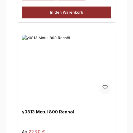
In den Warenkorb
y0813 Motul 800 Rennöl
Regulärer Preis:
Ab
22,90 €