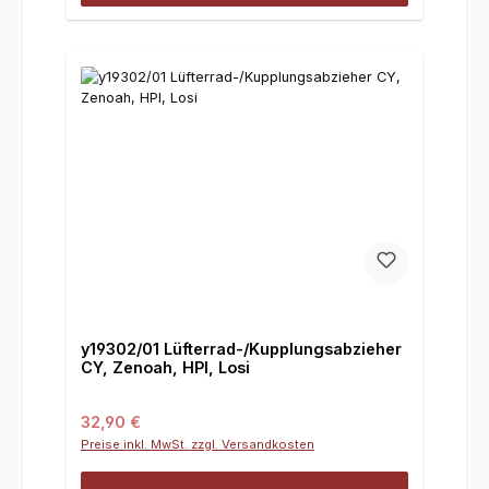
y19302/01 Lüfterrad-/Kupplungsabzieher
CY, Zenoah, HPI, Losi
Regulärer Preis:
32,90 €
Preise inkl. MwSt. zzgl. Versandkosten