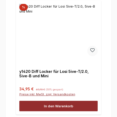
%
y1420 Diff Locker für Losi 5ive-T/2.0,
5ive-B und Mini
Verkaufspreis:
Regulärer Preis:
34,95 €
69,90 €
(50% gespart)
Preise inkl. MwSt. zzgl. Versandkosten
In den Warenkorb