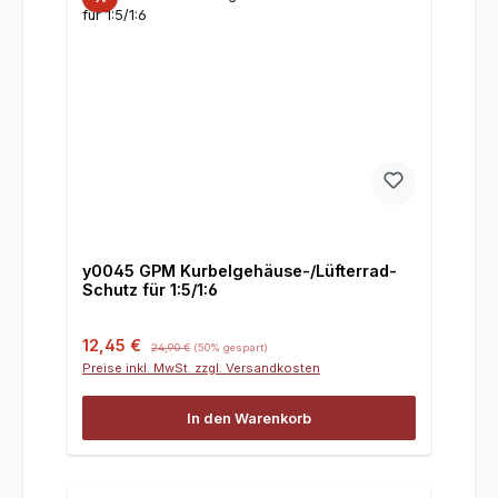
y0045 GPM Kurbelgehäuse-/Lüfterrad-
Schutz für 1:5/1:6
Verkaufspreis:
Regulärer Preis:
12,45 €
24,90 €
(50% gespart)
Preise inkl. MwSt. zzgl. Versandkosten
In den Warenkorb