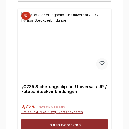
%
y0735 Sicherungsclip für Universal / JR /
Futaba Steckverbindungen
Verkaufspreis:
Regulärer Preis:
0,75 €
1,50 €
(50% gespart)
Preise inkl. MwSt. zzgl. Versandkosten
In den Warenkorb