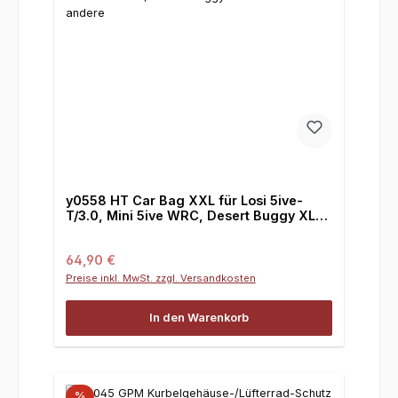
y0558 HT Car Bag XXL für Losi 5ive-
T/3.0, Mini 5ive WRC, Desert Buggy XL
und viele andere
Regulärer Preis:
64,90 €
Preise inkl. MwSt. zzgl. Versandkosten
In den Warenkorb
%