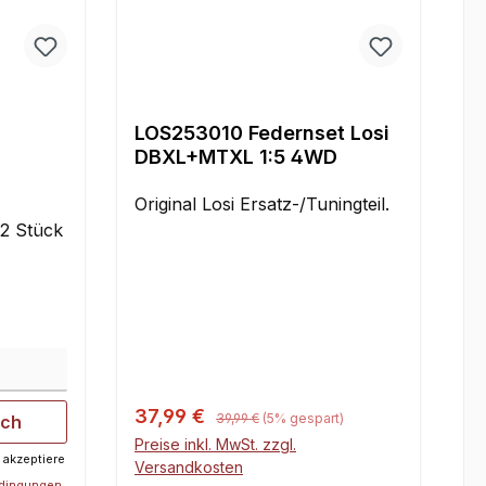
LOS253010 Federnset Losi
DBXL+MTXL 1:5 4WD
D
Original Losi Ersatz-/Tuningteil.
:2 Stück
Regulärer Preis:
Verkaufspreis:
37,99 €
39,99 €
(5% gespart)
ich
Preise inkl. MwSt. zzgl.
 akzeptiere
Versandkosten
edingungen