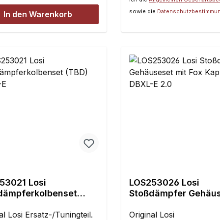
sowie die
Datenschutzbestimmu
In den Warenkorb
53021 Losi
LOS253026 Losi
dämpferkolbenset
Stoßdämpfer Gehäu
) DBXL-E
mit Fox Kappen, DBX
al Losi Ersatz-/Tuningteil.
Original Losi