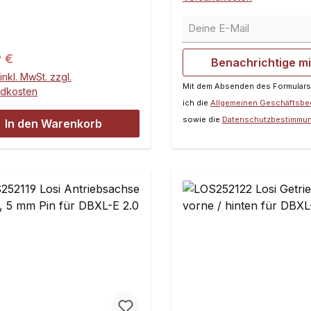
Deine E-Mail
ärer Preis:
9 €
Benachrichtige m
inkl. MwSt. zzgl.
Mit dem Absenden des Formulars
ndkosten
ich die
Allgemeinen Geschäftsb
sowie die
Datenschutzbestimmu
In den Warenkorb