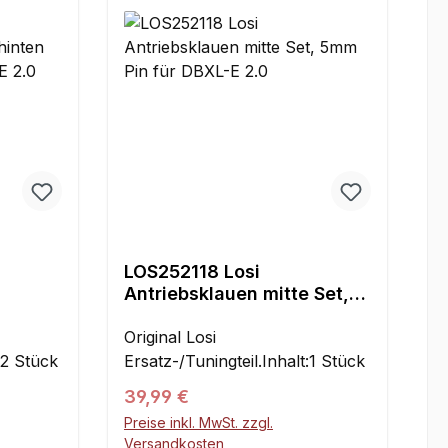
LOS252118 Losi
Antriebsklauen mitte Set,
mm Pin
5mm Pin für DBXL-E 2.0
Original Losi
:2 Stück
Ersatz-/Tuningteil.Inhalt:1 Stück
Regulärer Preis:
39,99 €
Preise inkl. MwSt. zzgl.
Versandkosten