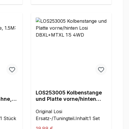
LOS253005 Kolbenstange
ähne,
und Platte vorne/hinten
Losi DBXL+MTXL 1:5 4WD
Original Losi
:1 Stück
Ersatz-/Tuningteil.Inhalt:1 Set
Regulärer Preis:
19,99 €