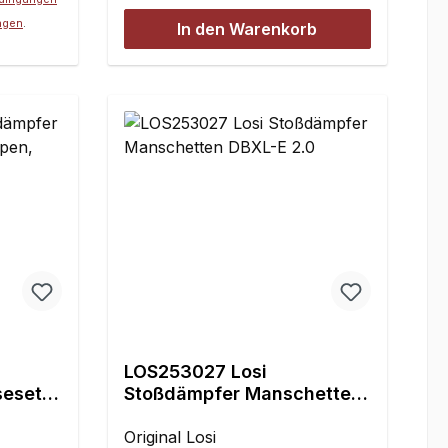
ngen
.
In den Warenkorb
LOS253027 Losi
seset
Stoßdämpfer Manschetten
L-E 2.0
DBXL-E 2.0
Original Losi