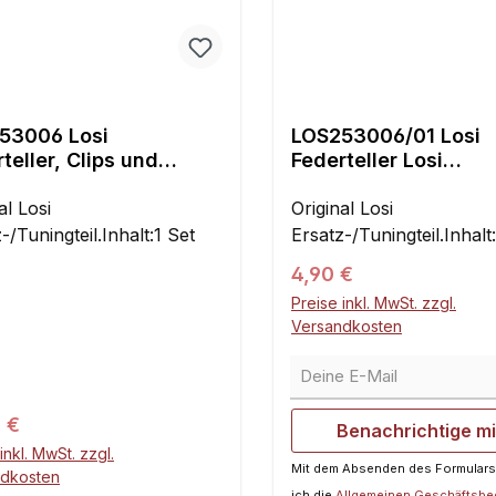
53006 Losi
LOS253006/01 Losi
teller, Clips und
Federteller Losi
elpfanne Losi
DBXL+MTXL 1:5 4W
+MTXL 1:5 4WD
al Losi
Original Losi
-/Tuningteil.Inhalt:1 Set
Ersatz-/Tuningteil.Inhalt
Regulärer Preis:
4,90 €
Preise inkl. MwSt. zzgl.
Versandkosten
Deine E-Mail
ärer Preis:
 €
Benachrichtige m
inkl. MwSt. zzgl.
Mit dem Absenden des Formulars
ndkosten
ich die
Allgemeinen Geschäftsb