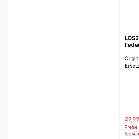
LOS2
Feder
Kung
DBXL
Origin
Ersatz
Regul
29,99
Preise 
Versa