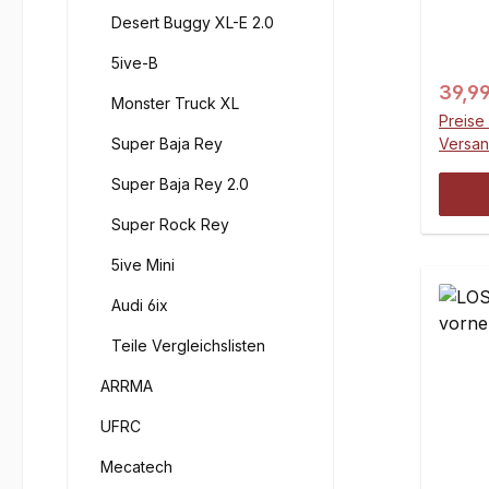
Desert Buggy XL-E 2.0
5ive-B
Regul
39,9
Monster Truck XL
Preise 
Super Baja Rey
Versa
Super Baja Rey 2.0
Super Rock Rey
5ive Mini
Audi 6ix
Teile Vergleichslisten
ARRMA
UFRC
Mecatech