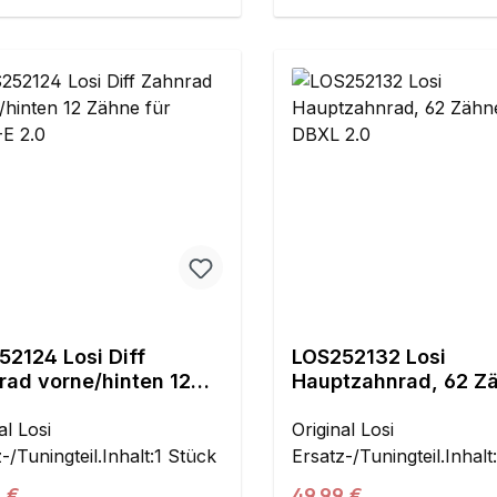
52124 Losi Diff
LOS252132 Losi
rad vorne/hinten 12
Hauptzahnrad, 62 Z
e für DBXL-E 2.0
1.5M: DBXL 2.0
al Losi
Original Losi
-/Tuningteil.Inhalt:1 Stück
Ersatz-/Tuningteil.Inhalt
ärer Preis:
Regulärer Preis:
 €
49,99 €