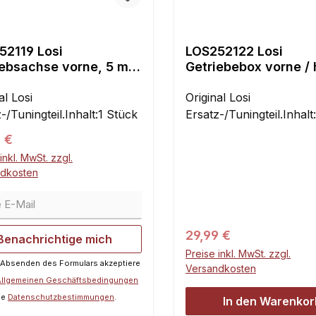
52119 Losi
LOS252122 Losi
iebsachse vorne, 5 mm
Getriebebox vorne / 
ür DBXL-E 2.0
für DBXL-E 2.0
al Losi
Original Losi
-/Tuningteil.Inhalt:1 Stück
Ersatz-/Tuningteil.Inhalt
ärer Preis:
 €
inkl. MwSt. zzgl.
ndkosten
E-Mail
Regulärer Preis:
29,99 €
Benachrichtige mich
Preise inkl. MwSt. zzgl.
 Absenden des Formulars akzeptiere
Versandkosten
Allgemeinen Geschäftsbedingungen
ie
Datenschutzbestimmungen
.
In den Warenkor