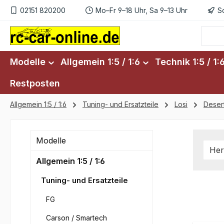
02151 820200
Mo–Fr 9–18 Uhr, Sa 9–13 Uhr
S
m Hauptinhalt springen
Zur Suche springen
Zur Hauptnavigation springen
Modelle
Allgemein 1:5 / 1:6
Technik 1:5 / 1:
Restposten
Allgemein 1:5 / 1:6
Tuning- und Ersatzteile
Losi
Deser
Modelle
Her
Allgemein 1:5 / 1:6
Tuning- und Ersatzteile
FG
Carson / Smartech