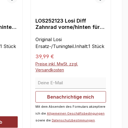
LOS252123 Losi Diff
hinten
Zahnrad vorne/hinten für
DBXL-E 2.0
Original Losi
:1 Stück
Ersatz-/Tuningteil.Inhalt:1 Stück
Regulärer Preis:
39,99 €
Preise inkl. MwSt. zzgl.
Versandkosten
Deine E-Mail
Benachrichtige mich
Mit dem Absenden des Formulars akzeptiere
ich die
Allgemeinen Geschäftsbedingungen
sowie die
Datenschutzbestimmungen
.
b