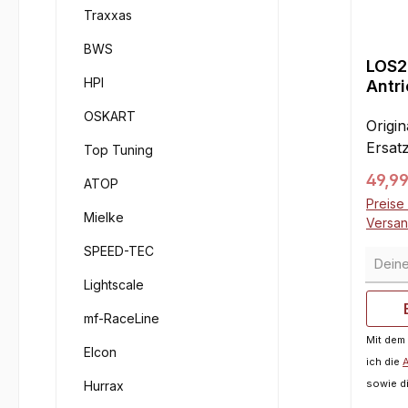
Traxxas
BWS
LOS2
HPI
Antr
Pin f
OSKART
Origin
Ersatz
Top Tuning
Regul
49,99
ATOP
Preise 
Mielke
Versa
SPEED-TEC
Deine 
Lightscale
mf-RaceLine
Mit dem
Elcon
ich die
sowie d
Hurrax