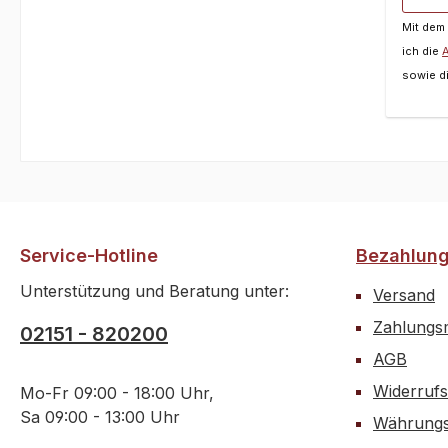
EXtre
besser
Truck
ausges
Mit dem
unauf
auch m
ich die
eine 
leist
sowie d
EXB 7
Brush
Chass
ausgeliefert u
Brace
einem 
eloxi
Preis/
Alumi
onssc
Bumpe
verfü
stoßa
Brush
Service-Hotline
Bezahlun
Abger
massi
durch
Unterstützung und Beratung unter:
Motor
Versand
Kaross
Durch
Zahlungsm
02151 - 820200
aggre
für 1
AGB
Farbs
sorgt,
für ei
OUTC
Widerrufs
Mo-Fr 09:00 - 18:00 Uhr,
ander
neuen
Sa 09:00 - 13:00 Uhr
Währungs
vergl
S6510