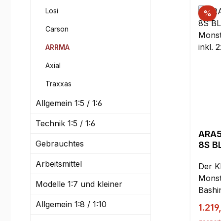
Losi
%
Carson
ARRMA
Axial
Traxxas
Allgemein 1:5 / 1:6
Technik 1:5 / 1:6
ARA5
Gebrauchtes
8S B
Mons
Arbeitsmittel
schw
Der K
4S A
Monst
Modelle 1:7 und kleiner
Bashi
heftigsten
Allgemein 1:8 / 1:10
Verka
1.219
diese