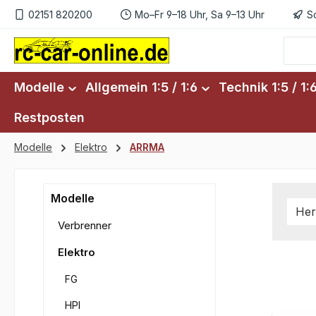
02151 820200
Mo–Fr 9–18 Uhr, Sa 9–13 Uhr
S
m Hauptinhalt springen
Zur Suche springen
Zur Hauptnavigation springen
Modelle
Allgemein 1:5 / 1:6
Technik 1:5 / 1:
Restposten
Modelle
Elektro
ARRMA
Modelle
Her
Verbrenner
Elektro
FG
HPI