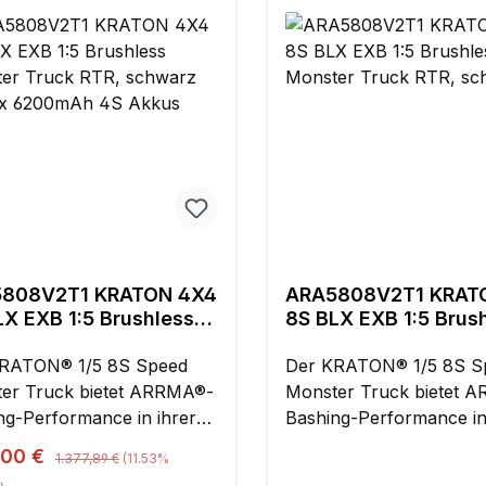
808V2T1 KRATON 4X4
ARA5808V2T1 KRAT
LX EXB 1:5 Brushless
8S BLX EXB 1:5 Brus
ter Truck RTR,
Monster Truck RTR,
arz inkl. 2x 6200mAh
RATON® 1/5 8S Speed
schwarz
Der KRATON® 1/5 8S S
kkus
er Truck bietet ARRMA®-
Monster Truck bietet 
ng-Performance in ihrer
Bashing-Performance in
 Form und auch in
heftigsten Form und auch in
Regulärer Preis:
ufspreis:
,00 €
1.377,89 €
(11.53%
r neuen Ready-to-Run
dieser neuen Ready-to-