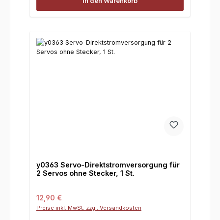
In den Warenkorb
y0363 Servo-Direktstromversorgung für
2 Servos ohne Stecker, 1 St.
Regulärer Preis:
12,90 €
Preise inkl. MwSt. zzgl. Versandkosten