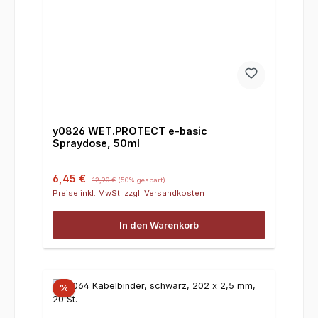
y0826 WET.PROTECT e-basic
Spraydose, 50ml
Verkaufspreis:
Regulärer Preis:
6,45 €
12,90 €
(50% gespart)
Preise inkl. MwSt. zzgl. Versandkosten
In den Warenkorb
%