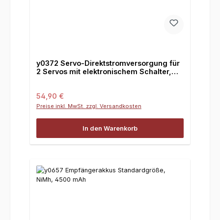
y0372 Servo-Direktstromversorgung für
2 Servos mit elektronischem Schalter,
Uni Stecker, 1 St.
Regulärer Preis:
54,90 €
Preise inkl. MwSt. zzgl. Versandkosten
In den Warenkorb