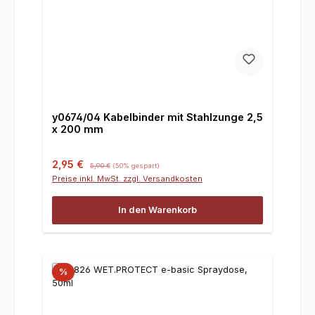
y0674/04 Kabelbinder mit Stahlzunge 2,5
x 200 mm
Verkaufspreis:
Regulärer Preis:
2,95 €
5,90 €
(50% gespart)
Preise inkl. MwSt. zzgl. Versandkosten
In den Warenkorb
%