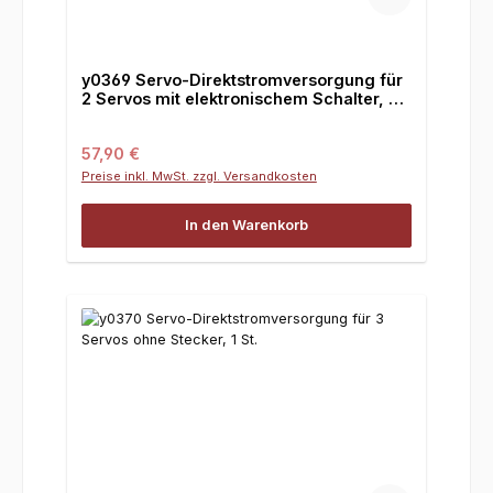
y0369 Servo-Direktstromversorgung für
2 Servos mit elektronischem Schalter, FG
Stecker, 1 St.
Regulärer Preis:
57,90 €
Preise inkl. MwSt. zzgl. Versandkosten
In den Warenkorb