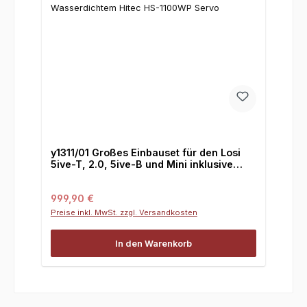
y1311/01 Großes Einbauset für den Losi
5ive-T, 2.0, 5ive-B und Mini inklusive
neuen 100% Wasserdichtem Hitec HS-
1100WP Servo
Regulärer Preis:
999,90 €
Preise inkl. MwSt. zzgl. Versandkosten
In den Warenkorb