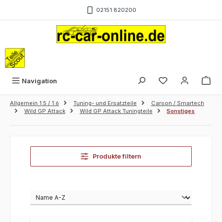
Zum Hauptinhalt springen
02151 820200
War
Navigation
Allgemein 1:5 / 1:6
Tuning- und Ersatzteile
Carson / Smartech
Wild GP Attack
Wild GP Attack Tuningteile
Sonstiges
Produkte filtern