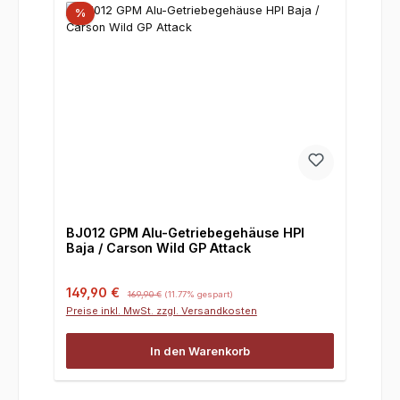
%
BJ012 GPM Alu-Getriebegehäuse HPI
Baja / Carson Wild GP Attack
Verkaufspreis:
Regulärer Preis:
149,90 €
169,90 €
(11.77% gespart)
Preise inkl. MwSt. zzgl. Versandkosten
In den Warenkorb