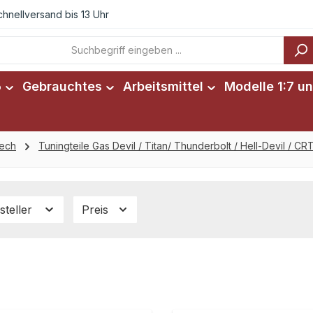
chnellversand bis 13 Uhr
6
Gebrauchtes
Arbeitsmittel
Modelle 1:7 un
tech
Tuningteile Gas Devil / Titan/ Thunderbolt / Hell-Devil / C
steller
Preis