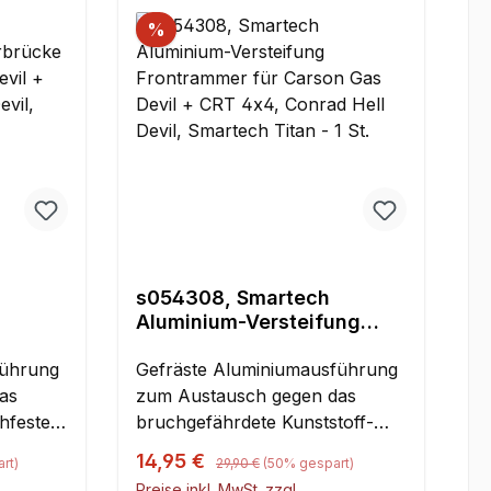
%
s054308, Smartech
Aluminium-Versteifung
vorne
Frontrammer für Carson
l + CRT
führung
Gas Devil + CRT 4x4,
Gefräste Aluminiumausführung
il,
Conrad Hell Devil,
as
zum Austausch gegen das
.
Smartech Titan - 1 St.
chfestes
bruchgefährdete Kunststoff-
Serienteil.
Regulärer Preis:
Verkaufspreis:
14,95 €
rt)
29,90 €
(50% gespart)
Preise inkl. MwSt. zzgl.