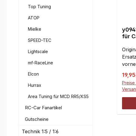
Top Tuning
ATOP
Mielke
y094
für C
SPEED-TEC
unte
Origi
Lightscale
Ersat
mf-RaceLine
vorne
trowal
Elcon
Verka
19,9
Kunst
Preise 
Hurrax
austa
Versa
passe
Area Tuning für MCD RR5/XS5
rechts
RC-Car Fanartikel
Gutscheine
Technik 1:5 / 1:6