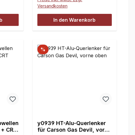
Versandkosten
b
In den Warenkorb
%
bwellen
y0939 HT-Alu-Querlenker
l + CRT
für Carson Gas Devil, vorne