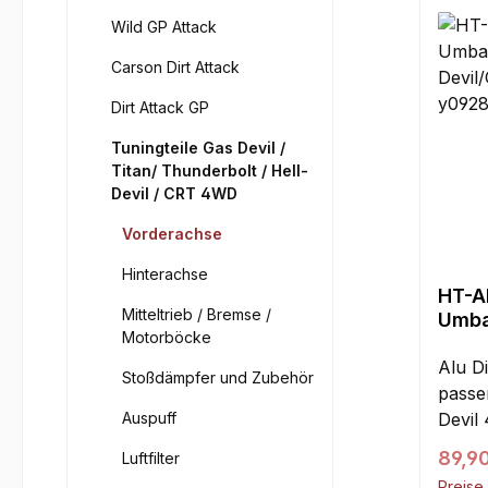
Wild GP Attack
Carson Dirt Attack
Dirt Attack GP
Tuningteile Gas Devil /
Titan/ Thunderbolt / Hell-
Devil / CRT 4WD
Vorderachse
Hinterachse
HT-A
Mitteltrieb / Bremse /
Umba
Motorböcke
Gas/
4x4/
Alu D
Stoßdämpfer und Zubehör
Set
passe
Auspuff
Devil 
Positi
Regul
89,9
Luftfilter
wie ab
Preise 