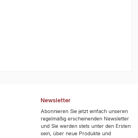
rden pro
re
mit
stigung
ür
g sinken
1 Stück
Newsletter
Abonnieren Sie jetzt einfach unseren
regelmäßig erscheinenden Newsletter
und Sie werden stets unter den Ersten
sein, über neue Produkte und