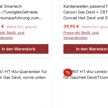
enkerhalter vorne für
4x4, Conrad Hell Dev
tech 4x4
nal Smartech
Smartech Titan
Kardanwellen passend f
-/Tuningteil.Gefräste
Carson Gas Devil + CRT
niumausführung zum
Conrad Hell Devil und 
usch gegen das
Titan an Vorder- und
Regulärer Preis:
Regulärer Preis:
ufspreis:
Verkaufspreis:
5 €
39,95 €
29,90 €
(50% gespart)
79,90 €
(50% gespa
gefährdete Kunststoff-
Hinterachse. Nicht für
inkl. MwSt. zzgl.
Preise inkl. MwSt. zzgl.
nteil.Passend für Smartech
Thunderbolt!Die Kardan
ndkosten
Versandkosten
evil + CRT 4x4, Conrad
sorgen für einen besse
Devil, Smartech
Leichtlauf und können n
In den Warenkorb
In den Warenkor
Inhalt:1 Stück
verloren
gehen.Gelenkdurchmess
mmLänge über alles: 19
mmAbstand der
%
Gelenkmittelpunkte: 119
mmKugeldurchmesser: 
mmRadachsendurchmes
Länge: 8 mm x 53 mm