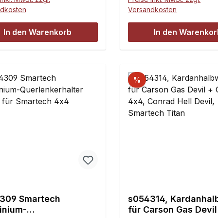
pressten Dichtlagern,
ndkosten
Versandkosten
pressten Nadellagern,
heiben, Schrauben und
In den Warenkorb
In den Warenkor
ingen.
%
309 Smartech
s054314, Kardanhal
inium-
für Carson Gas Devi