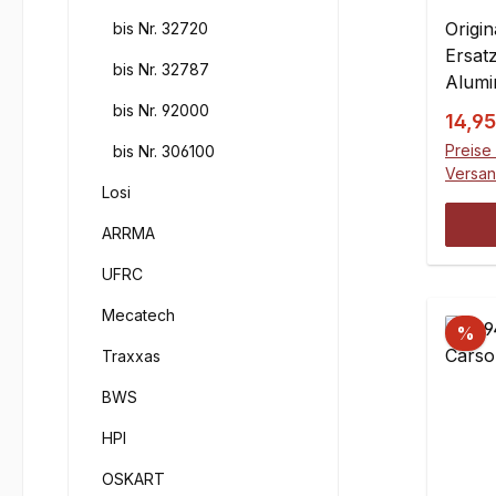
Querl
Smar
Origi
bis Nr. 32720
Ersatz
bis Nr. 32787
Alumi
Austa
bis Nr. 92000
Verka
14,9
bruch
Preise 
bis Nr. 306100
Serie
Versa
Gas D
Losi
Hell 
ARRMA
Titan.
UFRC
Mecatech
%
Traxxas
BWS
HPI
OSKART