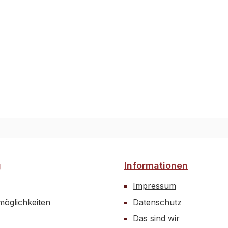
gleich.Zur Lagerung we
Seite zwei austauschba
Kunststoffbundbuchsen 
einer Distanzhülse als
"Achse" und normaler
Inbusschraube zur Befe
eingesetzt. Die Kosten f
Ersatzteile der Lagerun
dadurch gewaltig.Inhalt:
g
Informationen
Impressum
öglichkeiten
Datenschutz
Das sind wir