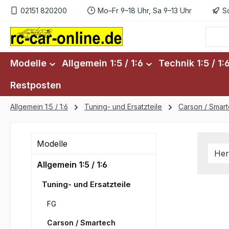
02151 820200
Mo–Fr 9–18 Uhr, Sa 9–13 Uhr
S
m Hauptinhalt springen
Zur Suche springen
Zur Hauptnavigation springen
Modelle
Allgemein 1:5 / 1:6
Technik 1:5 / 1:
Restposten
Allgemein 1:5 / 1:6
Tuning- und Ersatzteile
Carson / Smar
Modelle
Her
Allgemein 1:5 / 1:6
Tuning- und Ersatzteile
FG
Carson / Smartech