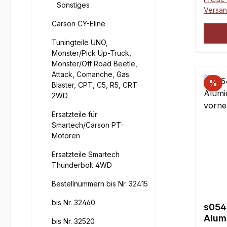
aufge
Sonstiges
Versa
einge
Carson CY-Eline
Passc
Dichtr
Tuningteile UNO,
Monster/Pick Up-Truck,
Monster/Off Road Beetle,
Attack, Comanche, Gas
%
Blaster, CPT, C5, R5, CRT
2WD
Ersatzteile für
Smartech/Carson PT-
Motoren
Ersatzteile Smartech
Thunderbolt 4WD
Bestellnummern bis Nr. 32415
bis Nr. 32460
s054
Alum
bis Nr. 32520