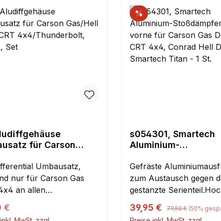
%
ludiffgehäuse
s054301, Smartech
usatz für Carson
Aluminium-
Hell Devil/CRT
Stoßdämpferbrücke 
Thunderbolt, y0928,
ifferential Umbausatz,
für Carson Gas Devi
Gefräste Aluminiumaus
4x4, Conrad Hell Dev
nd nur für Carson Gas
zum Austausch gegen d
Smartech Titan - 1 St
4x4 an allen
gestanzte Serienteil.Ho
onen.Die Lieferung erfolgt
Aluminium, 5 mm stark.
Regulärer Preis:
ärer Preis:
Verkaufspreis:
0 €
39,95 €
79,90 €
(50% gespa
gebildet mit
inkl. MwSt. zzgl.
Preise inkl. MwSt. zzgl.