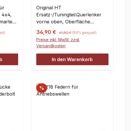
il,
oben
ür
Original HT
 4x4,
Ersatz-/Tuningteil.Querlenker
Smartech
vorne oben, Oberfläche
trowalisiert,
Regulärer Preis:
Verkaufspreis:
34,90 €
rt)
69,80 €
(50% gespart)
Kunststofflagerbuchsen
Preise inkl. MwSt. zzgl.
wellen
austauschbar.Inhalt:2 Stück
Versandkosten
ren
icht
b
In den Warenkorb
er: 18
0
%
10
ser x