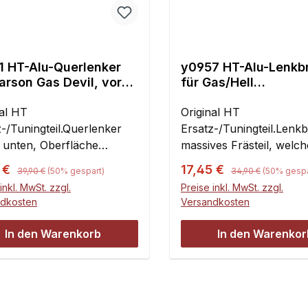
1 HT-Alu-Querlenker
y0957 HT-Alu-Lenkb
arson Gas Devil, vorne
für Gas/Hell
n
Devil/Thunderbolt
nal HT
Original HT
z-/Tuningteil.Querlenker
Ersatz-/Tuningteil.Lenk
 unten, Oberfläche
massives Frästeil, welch
isiert,
auch bei Sprüngen nich
Regulärer Preis:
Regulärer Preis:
ufspreis:
Verkaufspreis:
5 €
17,45 €
39,90 €
(50% gespart)
34,90 €
(50% gespa
stofflagerbuchsen
verbiegt.Der Kugelkopf 
inkl. MwSt. zzgl.
Preise inkl. MwSt. zzgl.
uschbar.Eine Ausführung,
hohen Sockel und M3-
ndkosten
Versandkosten
nd für links und
Schraube wird dabei da
.Inhalt:1 Stück
durch die übliche, flach
In den Warenkorb
In den Warenkor
Version mit M4-Schrau
ersetzt, wie sie normale
bei Carson und FG einge
wird. Die Kugelpfanne bl