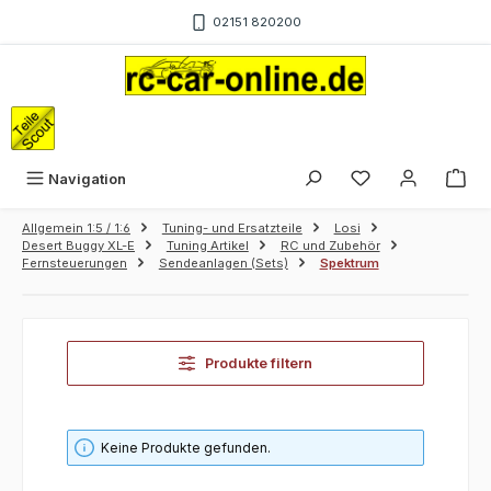
Zum Hauptinhalt springen
02151 820200
War
Navigation
Allgemein 1:5 / 1:6
Tuning- und Ersatzteile
Losi
Desert Buggy XL-E
Tuning Artikel
RC und Zubehör
Fernsteuerungen
Sendeanlagen (Sets)
Spektrum
Produkte filtern
Keine Produkte gefunden.