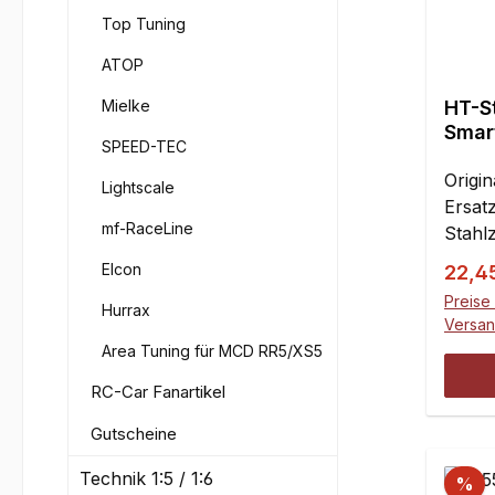
Top Tuning
ATOP
Mielke
HT-St
Smar
SPEED-TEC
Origi
Lightscale
Ersatz
mf-RaceLine
Stahl
aussch
Elcon
Verka
22,4
Thund
Preise 
Hurrax
sind 
Versa
liefer
Area Tuning für MCD RR5/XS5
gleic
RC-Car Fanartikel
nur i
einset
Gutscheine
Verwe
den S
Technik 1:5 / 1:6
%