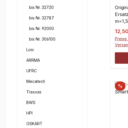
Cars
Origi
bis Nr. 32720
Ersatz
bis Nr. 32787
m=1,5.
bis Nr. 92000
Verka
12,5
Preise 
bis Nr. 306100
Versa
Losi
ARRMA
UFRC
Mecatech
%
Traxxas
BWS
HPI
OSKART