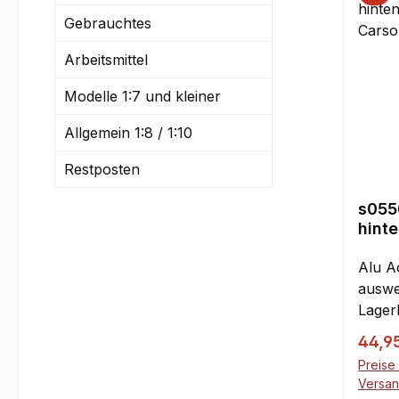
möglic
Gebrauchtes
Ersatz
37er!
Arbeitsmittel
neue 
möglic
Modelle 1:7 und kleiner
Verwe
Zahnr
Allgemein 1:8 / 1:10
mögli
Restposten
den S
I=11.
s055
m=1,5
hinte
bedeu
Cars
Zahnr
Alu A
bishe
auswe
gleic
Lager
verän
und C
Verka
44,9
Zahnp
Attac
der E
Preise 
Devil
Versa
versc
4x4, 