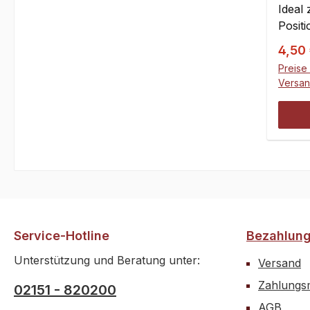
Ideal
Positi
Antri
Verka
4,50
Kugel
Preise 
"Knoc
Versa
einfac
einge
mmHöh
Service-Hotline
Bezahlun
Unterstützung und Beratung unter:
Versand
Zahlungsm
02151 - 820200
AGB