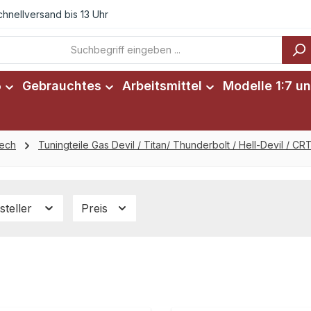
chnellversand bis 13 Uhr
6
Gebrauchtes
Arbeitsmittel
Modelle 1:7 un
tech
Tuningteile Gas Devil / Titan/ Thunderbolt / Hell-Devil / C
steller
Preis