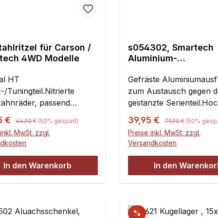
ahlritzel für Carson /
s054302, Smartech
tech 4WD Modelle
Aluminium-
Stoßdämpferbrücke 
nal HT
für Carson Gas Devi
Gefräste Aluminiumaus
4x4, Conrad Hell Dev
-/Tuningteil.Nitrierte
zum Austausch gegen d
Smartech Titan - 1 St
zahnräder, passend
gestanzte Serienteil.Ho
ließlich für Gas Devil /
Aluminium, 5 mm stark.
Regulärer Preis:
Regulärer Preis:
ufspreis:
Verkaufspreis:
5 €
39,95 €
44,90 €
(50% gespart)
79,90 €
(50% gespa
erbolt 4x4.Die Zahnräder
inkl. MwSt. zzgl.
Preise inkl. MwSt. zzgl.
mit 37 und 40 Zähnen
ndkosten
Versandkosten
bar, beide haben den
hen Durchmesser und sind
In den Warenkorb
In den Warenkor
n Kombination
zbar.Bitte beachten: Eine
ndung in Kombination mit
erienzahnrädern ist nicht
%