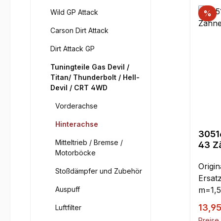
Wild GP Attack
%
Carson Dirt Attack
Dirt Attack GP
Tuningteile Gas Devil /
Titan/ Thunderbolt / Hell-
Devil / CRT 4WD
Vorderachse
Hinterachse
3051
Mitteltrieb / Bremse /
43 Z
Motorböcke
Smar
Origi
Stoßdämpfer und Zubehör
Ersatz
Auspuff
m=1,5.
Verka
13,9
Luftfilter
Preise 