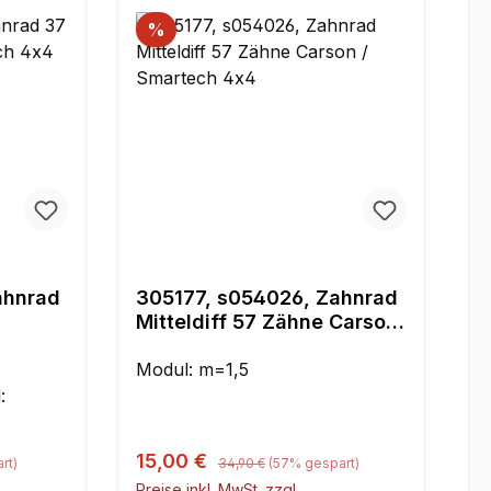
%
ahnrad
305177, s054026, Zahnrad
Mitteldiff 57 Zähne Carson
/ Smartech 4x4
Modul: m=1,5
:
Regulärer Preis:
Verkaufspreis:
15,00 €
rt)
34,90 €
(57% gespart)
Preise inkl. MwSt. zzgl.