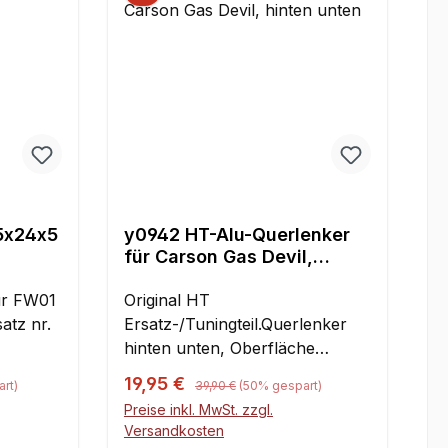
Gelenkmittelpunkte: 119
mmKugeldurchmesser: 10
mmRadachsendurchmesser x
Länge: 8 mm x 53 mm
15x24x5
y0942 HT-Alu-Querlenker
für Carson Gas Devil,
hinten unten
für FW01
Original HT
atz nr.
Ersatz-/Tuningteil.Querlenker
hinten unten, Oberfläche
d für
trowalisiert,
Regulärer Preis:
Verkaufspreis:
19,95 €
rt)
39,90 €
(50% gespart)
atz für
Kunststofflagerbuchsen
Preise inkl. MwSt. zzgl.
austauschbar. Eine Ausführung,
Versandkosten
r
passend für links und