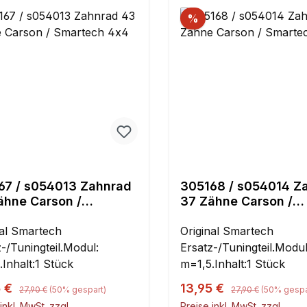
%
67 / s054013 Zahnrad
305168 / s054014 Z
ähne Carson /
37 Zähne Carson /
tech 4x4
Smartech 4x4
nal Smartech
Original Smartech
-/Tuningteil.Modul:
Ersatz-/Tuningteil.Modul
Inhalt:1 Stück
m=1,5.Inhalt:1 Stück
Regulärer Preis:
Regulärer Preis:
ufspreis:
Verkaufspreis:
5 €
13,95 €
27,90 €
(50% gespart)
27,90 €
(50% gespa
inkl. MwSt. zzgl.
Preise inkl. MwSt. zzgl.