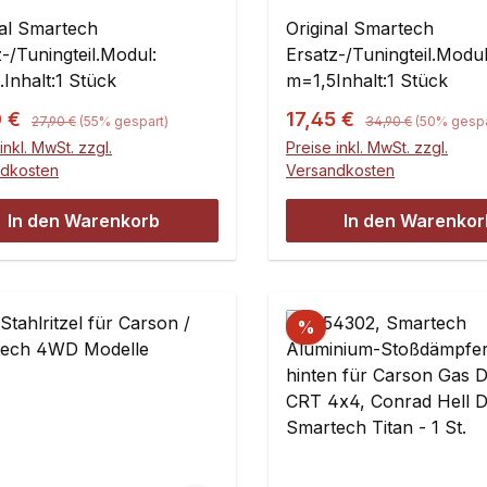
on / Smartech 4x4
/ Smartech 4x4
nal Smartech
Original Smartech
-/Tuningteil.Modul:
Ersatz-/Tuningteil.Modul
Inhalt:1 Stück
m=1,5Inhalt:1 Stück
Regulärer Preis:
Regulärer Preis:
ufspreis:
Verkaufspreis:
0 €
17,45 €
27,90 €
(55% gespart)
34,90 €
(50% gespa
inkl. MwSt. zzgl.
Preise inkl. MwSt. zzgl.
ndkosten
Versandkosten
In den Warenkorb
In den Warenkor
%