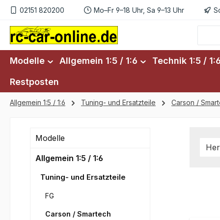
02151 820200
Mo–Fr 9–18 Uhr, Sa 9–13 Uhr
S
m Hauptinhalt springen
Zur Suche springen
Zur Hauptnavigation springen
Modelle
Allgemein 1:5 / 1:6
Technik 1:5 / 1:
Restposten
Allgemein 1:5 / 1:6
Tuning- und Ersatzteile
Carson / Smar
Modelle
Her
Allgemein 1:5 / 1:6
Tuning- und Ersatzteile
FG
Carson / Smartech