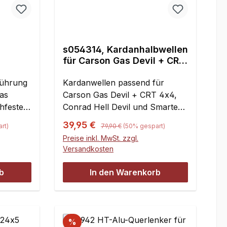
s054314, Kardanhalbwellen
für Carson Gas Devil + CRT
hinten
4x4, Conrad Hell Devil,
l + CRT
führung
Smartech Titan
Kardanwellen passend für
il,
as
Carson Gas Devil + CRT 4x4,
.
chfestes
Conrad Hell Devil und Smartech
Titan an Vorder- und
Regulärer Preis:
Verkaufspreis:
39,95 €
rt)
79,90 €
(50% gespart)
Hinterachse. Nicht für
Preise inkl. MwSt. zzgl.
Thunderbolt!Die Kardanwellen
Versandkosten
sorgen für einen besseren
Leichtlauf und können nicht
b
In den Warenkorb
verloren
gehen.Gelenkdurchmesser: 18
mmLänge über alles: 190
mmAbstand der
%