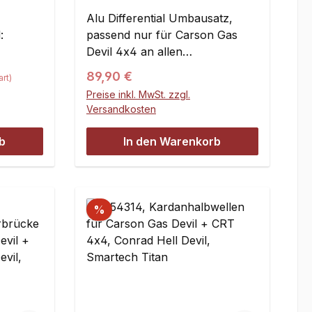
Gas/Hell Devil/CRT
4x4/Thunderbolt, y0928,
Alu Differential Umbausatz,
Set
:
passend nur für Carson Gas
Devil 4x4 an allen
Positionen.Die Lieferung erfolgt
Regulärer Preis:
89,90 €
rt)
wie abgebildet mit
Preise inkl. MwSt. zzgl.
aufgepressten Dichtlagern,
Versandkosten
eingepressten Nadellagern,
Passcheiben, Schrauben und
b
In den Warenkorb
Dichtringen.
%