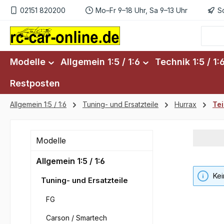
02151 820200
Mo–Fr 9–18 Uhr, Sa 9–13 Uhr
S
m Hauptinhalt springen
Zur Suche springen
Zur Hauptnavigation springen
Modelle
Allgemein 1:5 / 1:6
Technik 1:5 / 1:
Restposten
Allgemein 1:5 / 1:6
Tuning- und Ersatzteile
Hurrax
Te
Modelle
Allgemein 1:5 / 1:6
Kei
Tuning- und Ersatzteile
FG
Carson / Smartech