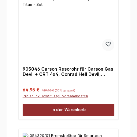
905046 Carson Resorohr für Carson Gas
Devil + CRT 4x4, Conrad Hell Devil,
Smartech Titan - Set
Verkaufspreis:
Regulärer Preis:
64,95 €
129,90 €
(50% gespart)
Preise inkl. MwSt. zzgl. Versandkosten
In den Warenkorb