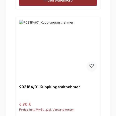
In den Warenkorb
903184/01 Kupplungsmitnehmer
Regulärer Preis:
6,90 €
Preise inkl. MwSt. zzgl. Versandkosten