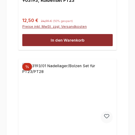
903193, Kolbenset PT23
Verkaufspreis:
Regulärer Preis:
12,50 €
24,99 €
(50% gespart)
Preise inkl. MwSt. zzgl. Versandkosten
In den Warenkorb
%