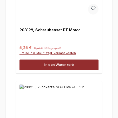
903199, Schraubenset PT Motor
Verkaufspreis:
Regulärer Preis:
5,25 €
10,49 €
(50% gespart)
Preise inkl. MwSt. zzgl. Versandkosten
In den Warenkorb