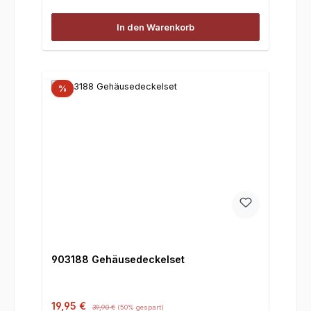
In den Warenkorb
%
903188 Gehäusedeckelset
Verkaufspreis:
Regulärer Preis:
19,95 €
39,90 €
(50% gespart)