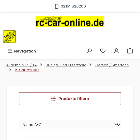
Zum Hauptinhalt springen
02151 820200
War
Navigation
Allgemein 1:5 / 1:6
Tuning- und Ersatzteile
Carson / Smartech
bis Nr. 92000
Produkte filtern