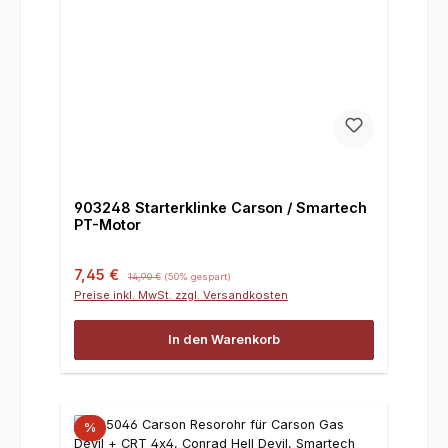
903248 Starterklinke Carson / Smartech
PT-Motor
Verkaufspreis:
Regulärer Preis:
7,45 €
14,90 €
(50% gespart)
Preise inkl. MwSt. zzgl. Versandkosten
In den Warenkorb
%