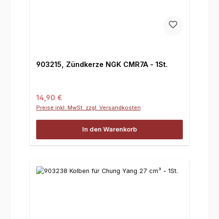
903215, Zündkerze NGK CMR7A - 1St.
Regulärer Preis:
14,90 €
Preise inkl. MwSt. zzgl. Versandkosten
In den Warenkorb