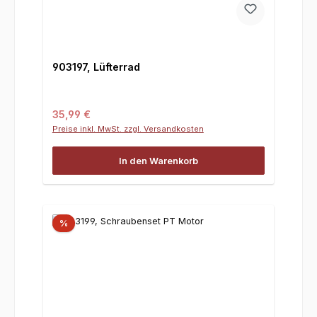
903197, Lüfterrad
Regulärer Preis:
35,99 €
Preise inkl. MwSt. zzgl. Versandkosten
In den Warenkorb
%