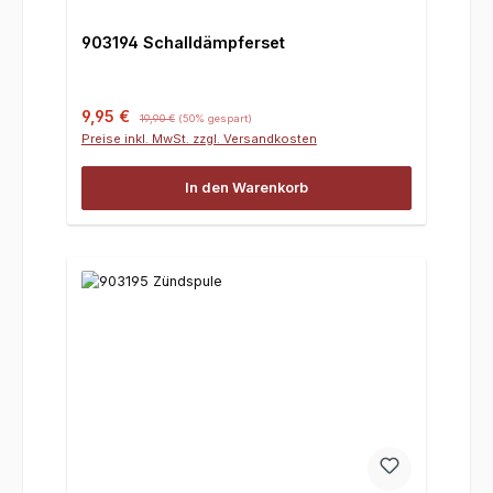
903194 Schalldämpferset
Verkaufspreis:
Regulärer Preis:
9,95 €
19,90 €
(50% gespart)
Preise inkl. MwSt. zzgl. Versandkosten
In den Warenkorb