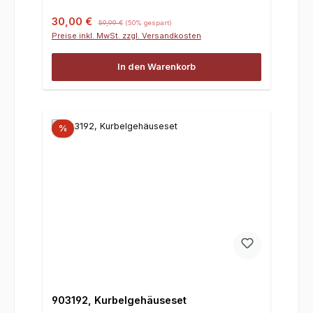
Verkaufspreis:
Regulärer Preis:
30,00 €
59,99 €
(50% gespart)
Preise inkl. MwSt. zzgl. Versandkosten
In den Warenkorb
%
903192, Kurbelgehäuseset