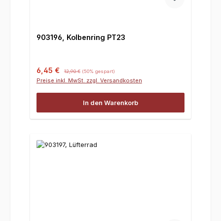
903196, Kolbenring PT23
Verkaufspreis:
Regulärer Preis:
6,45 €
12,90 €
(50% gespart)
Preise inkl. MwSt. zzgl. Versandkosten
In den Warenkorb