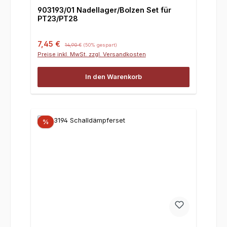
903193/01 Nadellager/Bolzen Set für
PT23/PT28
Verkaufspreis:
Regulärer Preis:
7,45 €
14,90 €
(50% gespart)
Preise inkl. MwSt. zzgl. Versandkosten
In den Warenkorb
%