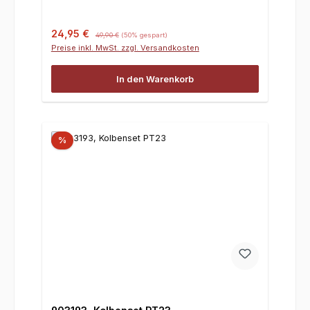
Verkaufspreis:
Regulärer Preis:
24,95 €
49,90 €
(50% gespart)
Preise inkl. MwSt. zzgl. Versandkosten
In den Warenkorb
%