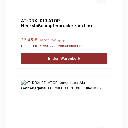
AT-DBXL010 ATOP
Heckstoßdämpferbrücke zum Losi
Desert XL/XL-E +MTXL
Verkaufspreis:
Regulärer Preis:
32,45 €
69,90 €
(54% gespart)
Preise inkl. MwSt. zzgl. Versandkosten
In den Warenkorb