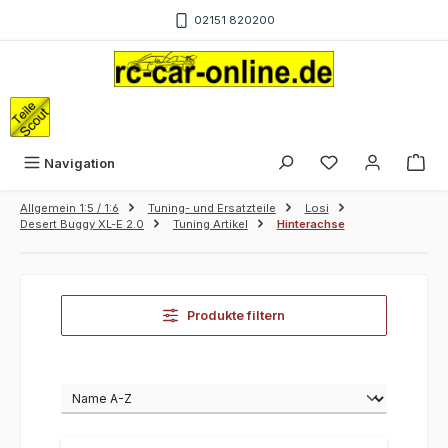
Zum Hauptinhalt springen
02151 820200
War
Navigation
Allgemein 1:5 / 1:6
Tuning- und Ersatzteile
Losi
Desert Buggy XL-E 2.0
Tuning Artikel
Hinterachse
Produkte filtern