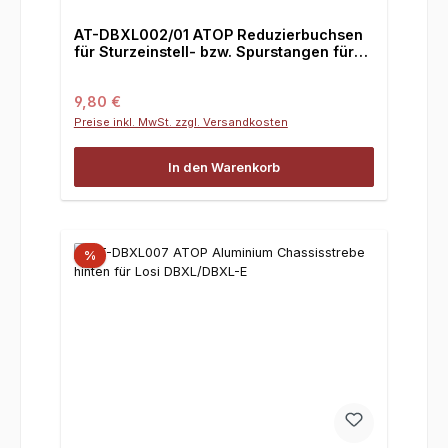
AT-DBXL002/01 ATOP Reduzierbuchsen
für Sturzeinstell- bzw. Spurstangen für
Losi DBXL und DBXL-E
Regulärer Preis:
9,80 €
Preise inkl. MwSt. zzgl. Versandkosten
In den Warenkorb
%