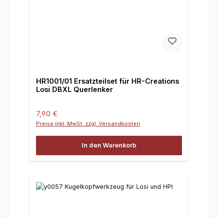
HR1001/01 Ersatzteilset für HR-Creations
Losi DBXL Querlenker
Regulärer Preis:
7,90 €
Preise inkl. MwSt. zzgl. Versandkosten
In den Warenkorb