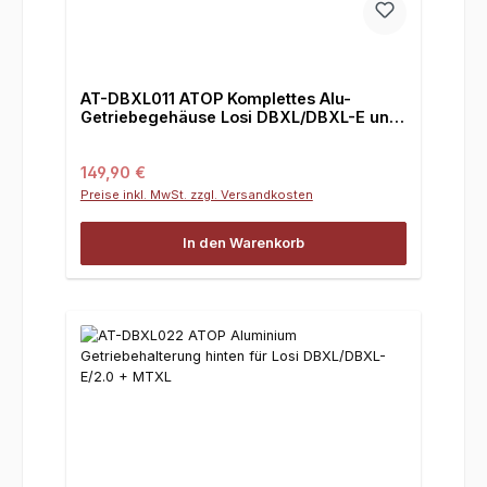
AT-DBXL011 ATOP Komplettes Alu-
Getriebegehäuse Losi DBXL/DBXL-E und
MTXL
Regulärer Preis:
149,90 €
Preise inkl. MwSt. zzgl. Versandkosten
In den Warenkorb