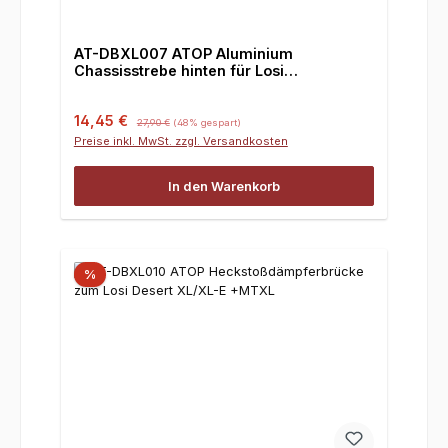
AT-DBXL007 ATOP Aluminium
Chassisstrebe hinten für Losi
DBXL/DBXL-E
Verkaufspreis:
Regulärer Preis:
14,45 €
27,90 €
(48% gespart)
Preise inkl. MwSt. zzgl. Versandkosten
In den Warenkorb
%