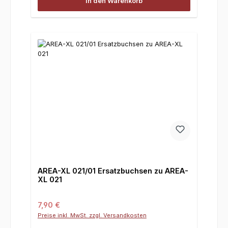
In den Warenkorb
AREA-XL 021/01 Ersatzbuchsen zu AREA-
XL 021
Regulärer Preis:
7,90 €
Preise inkl. MwSt. zzgl. Versandkosten