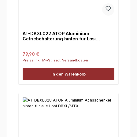
AT-DBXL022 ATOP Aluminium
Getriebehalterung hinten für Losi
DBXL/DBXL-E/2.0 + MTXL
Regulärer Preis:
79,90 €
Preise inkl. MwSt. zzgl. Versandkosten
In den Warenkorb