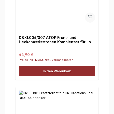
DBXL006/007 ATOP Front- und
Heckchassisstreben Komplettset für Losi
DBXL/DBXL-E
Regulärer Preis:
44,90 €
Preise inkl. MwSt. zzgl. Versandkosten
In den Warenkorb