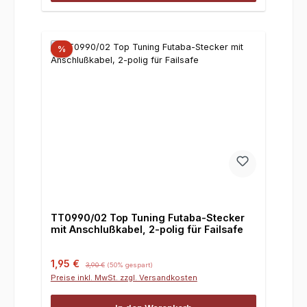
%
TT0990/02 Top Tuning Futaba-Stecker
mit Anschlußkabel, 2-polig für Failsafe
Verkaufspreis:
Regulärer Preis:
1,95 €
3,90 €
(50% gespart)
Preise inkl. MwSt. zzgl. Versandkosten