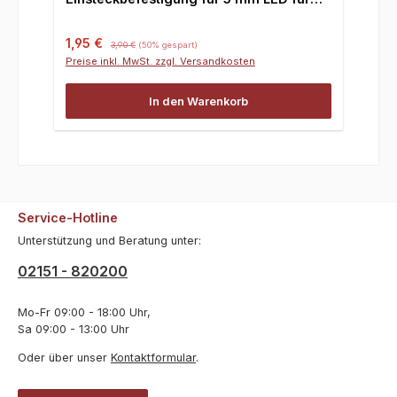
Failsafe
Verkaufspreis:
Regulärer Preis:
1,95 €
3,90 €
(50% gespart)
Preise inkl. MwSt. zzgl. Versandkosten
In den Warenkorb
Service-Hotline
Unterstützung und Beratung unter:
02151 - 820200
Mo-Fr 09:00 - 18:00 Uhr,
Sa 09:00 - 13:00 Uhr
Oder über unser
Kontaktformular
.