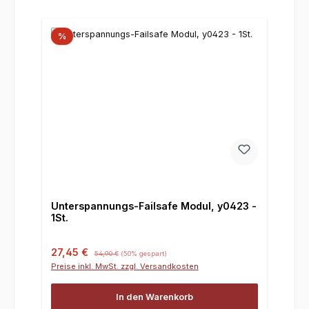
%
Unterspannungs-Failsafe Modul, y0423 -
1St.
Verkaufspreis:
Regulärer Preis:
27,45 €
54,90 €
(50% gespart)
Preise inkl. MwSt. zzgl. Versandkosten
In den Warenkorb