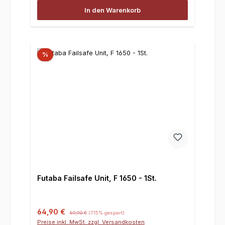
In den Warenkorb
%
Futaba Failsafe Unit, F 1650 - 1St.
Verkaufspreis:
Regulärer Preis:
64,90 €
69,90 €
(7.15% gespart)
Preise inkl. MwSt. zzgl. Versandkosten