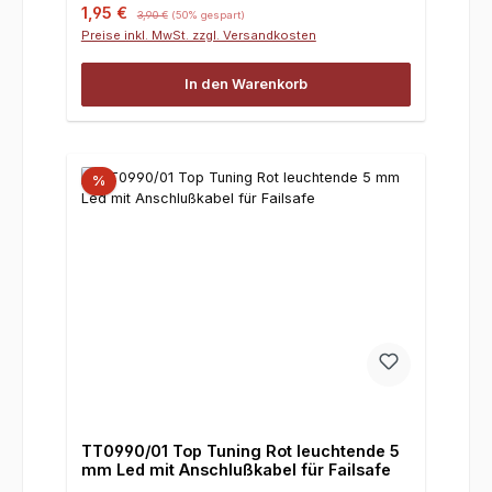
Verkaufspreis:
Regulärer Preis:
1,95 €
3,90 €
(50% gespart)
Preise inkl. MwSt. zzgl. Versandkosten
In den Warenkorb
%
TT0990/01 Top Tuning Rot leuchtende 5
mm Led mit Anschlußkabel für Failsafe