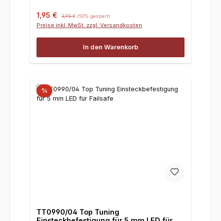
Verkaufspreis:
Regulärer Preis:
1,95 €
3,90 €
(50% gespart)
Preise inkl. MwSt. zzgl. Versandkosten
In den Warenkorb
%
TT0990/04 Top Tuning
Einsteckbefestigung für 5 mm LED für