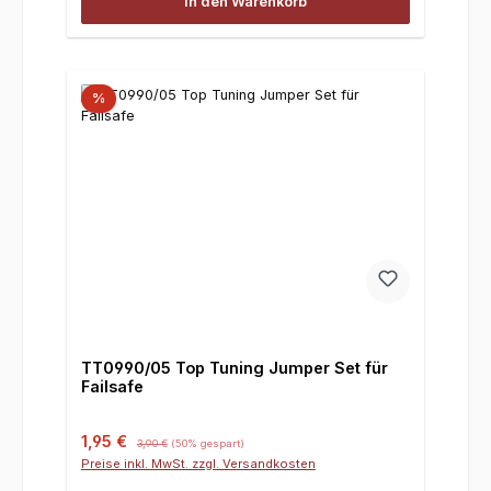
In den Warenkorb
%
TT0990/05 Top Tuning Jumper Set für
Failsafe
Verkaufspreis:
Regulärer Preis:
1,95 €
3,90 €
(50% gespart)
Preise inkl. MwSt. zzgl. Versandkosten