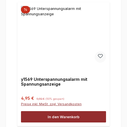
%
y1569 Unterspannungsalarm mit
Spannungsanzeige
Verkaufspreis:
Regulärer Preis:
4,95 €
9,90 €
(50% gespart)
Preise inkl. MwSt. zzgl. Versandkosten
In den Warenkorb