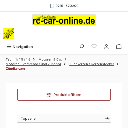
Zum Hauptinhalt springen
02151 820200
War
Navigation
Technik 1:5 / 1:6
Motoren & Co.
Motoren - Verbrenner und Zubehör
Zündkerzen / Kerzenstecker
Zündkerzen
Produkte filtern