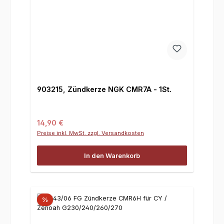
903215, Zündkerze NGK CMR7A - 1St.
Regulärer Preis:
14,90 €
Preise inkl. MwSt. zzgl. Versandkosten
In den Warenkorb
%