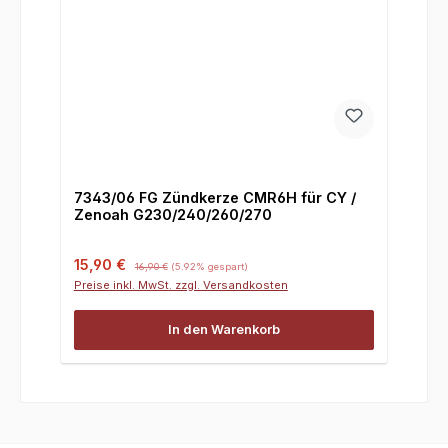
7343/06 FG Zündkerze CMR6H für CY /
Zenoah G230/240/260/270
Verkaufspreis:
Regulärer Preis:
15,90 €
16,90 €
(5.92% gespart)
Preise inkl. MwSt. zzgl. Versandkosten
In den Warenkorb