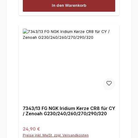
In den Warenkorb
7343/13 FG NGK Iridium Kerze CR8 für CY
/ Zenoah G230/240/260/270/290/320
Regulärer Preis:
24,90 €
Preise inkl. MwSt. zzgl. Versandkosten