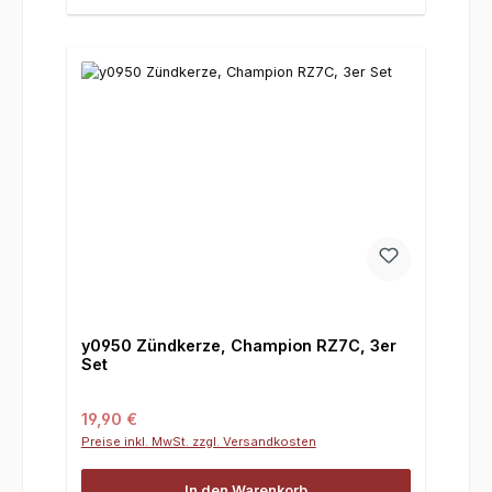
y0950 Zündkerze, Champion RZ7C, 3er
Set
Regulärer Preis:
19,90 €
Preise inkl. MwSt. zzgl. Versandkosten
In den Warenkorb