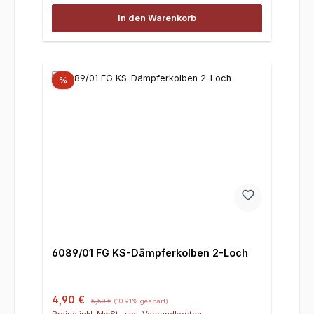
In den Warenkorb
%
6089/01 FG KS-Dämpferkolben 2-Loch
Verkaufspreis:
Regulärer Preis:
4,90 €
5,50 €
(10.91% gespart)
Preise inkl. MwSt. zzgl. Versandkosten