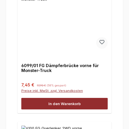
6099/01 FG Dämpferbrücke vorne für
Monster-Truck
Verkaufspreis:
Regulärer Preis:
7,45 €
17,90 €
(58% gespart)
Preise inkl. MwSt. zzgl. Versandkosten
In den Warenkorb