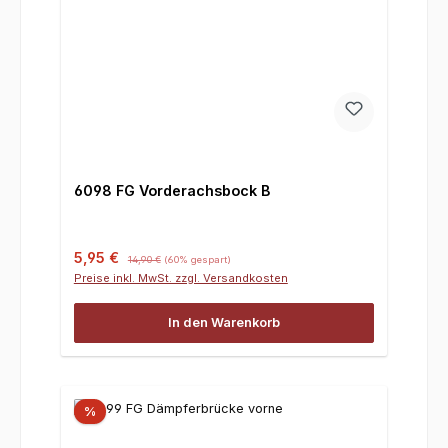
6098 FG Vorderachsbock B
Verkaufspreis:
Regulärer Preis:
5,95 €
14,90 €
(60% gespart)
Preise inkl. MwSt. zzgl. Versandkosten
In den Warenkorb
%