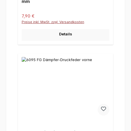
mm
Regulärer Preis:
7,90 €
Preise inkl. MwSt. zzgl. Versandkosten
Details