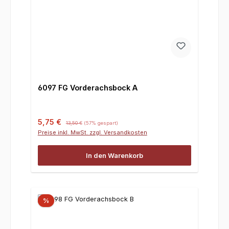
6097 FG Vorderachsbock A
Verkaufspreis:
Regulärer Preis:
5,75 €
13,50 €
(57% gespart)
Preise inkl. MwSt. zzgl. Versandkosten
In den Warenkorb
%