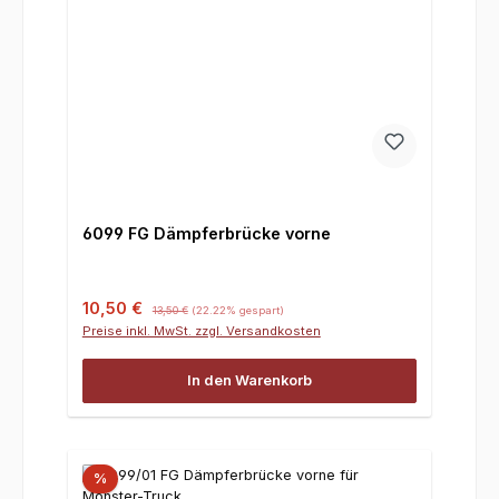
6099 FG Dämpferbrücke vorne
Verkaufspreis:
Regulärer Preis:
10,50 €
13,50 €
(22.22% gespart)
Preise inkl. MwSt. zzgl. Versandkosten
In den Warenkorb
%