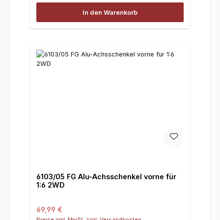
In den Warenkorb
6103/05 FG Alu-Achsschenkel vorne für
1:6 2WD
Regulärer Preis:
69,99 €
Preise inkl. MwSt. zzgl. Versandkosten