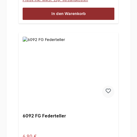
In den Warenkorb
6092 FG Federteller
Regulärer Preis:
6,90 €