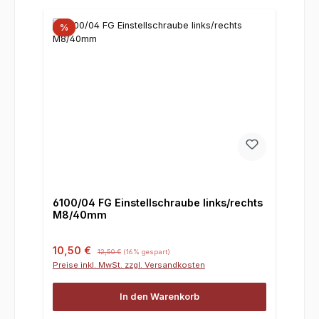
%
6100/04 FG Einstellschraube links/rechts
M8/40mm
Verkaufspreis:
Regulärer Preis:
10,50 €
12,50 €
(16% gespart)
Preise inkl. MwSt. zzgl. Versandkosten
In den Warenkorb