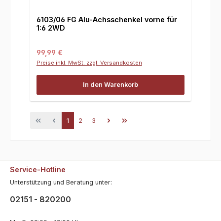
6103/06 FG Alu-Achsschenkel vorne für
1:6 2WD
Regulärer Preis:
99,99 €
Preise inkl. MwSt. zzgl. Versandkosten
In den Warenkorb
Seite
Seite
Seite
1
2
3
Service-Hotline
Unterstützung und Beratung unter:
02151 - 820200