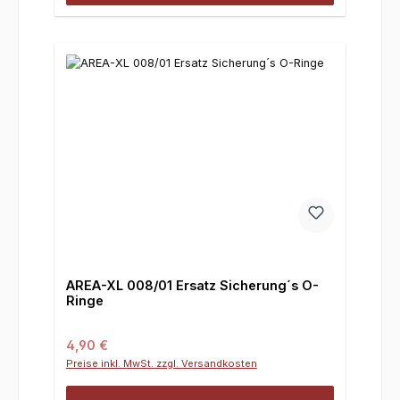
AREA-XL 008/01 Ersatz Sicherung´s O-
Ringe
Regulärer Preis:
4,90 €
Preise inkl. MwSt. zzgl. Versandkosten