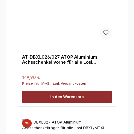
AT-DBXL026/027 ATOP Aluminium
Achsschenkel vorne für alle Losi
DBXL/MTXL
Regulärer Preis:
149,90 €
Preise inkl. MwSt. zzgl. Versandkosten
In den Warenkorb
%