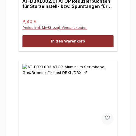
AT-DBXL002/01 ATOP Reduzierbuchsen
für Sturzeinstell- bzw. Spurstangen für
Losi DBXL und DBXL-E
Regulärer Preis:
9,80 €
Preise inkl. MwSt. zzgl. Versandkosten
In den Warenkorb