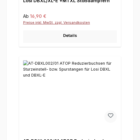
Losi DBXL/XL-E +MTXL Stoßdämpfern
Regulärer Preis:
Ab
16,90 €
Preise inkl. MwSt. zzgl. Versandkosten
Details