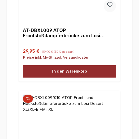
AT-DBXL009 ATOP
Frontstoßdämpferbrücke zum Losi
Desert XL/XL-E +MTXL
Verkaufspreis:
Regulärer Preis:
29,95 €
59,90 €
(50% gespart)
Preise inkl. MwSt. zzgl. Versandkosten
In den Warenkorb
%