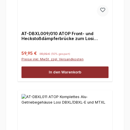
AT-DBXL009/010 ATOP Front- und
Heckstoßdämpferbrücke zum Losi
Desert XL/XL-E +MTXL
Verkaufspreis:
Regulärer Preis:
59,95 €
119,90 €
(50% gespart)
Preise inkl. MwSt. zzgl. Versandkosten
In den Warenkorb