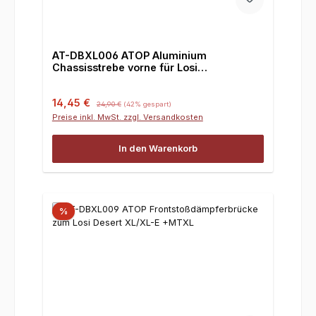
AT-DBXL006 ATOP Aluminium
Chassisstrebe vorne für Losi
DBXL/DBXL-E
Verkaufspreis:
Regulärer Preis:
14,45 €
24,90 €
(42% gespart)
Preise inkl. MwSt. zzgl. Versandkosten
In den Warenkorb
%