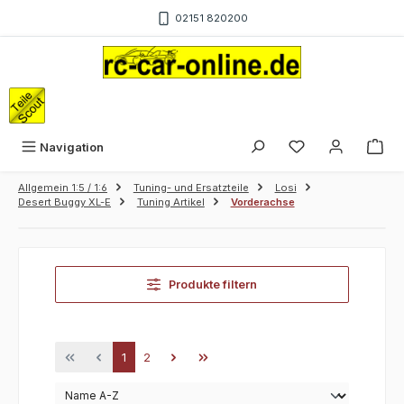
Zum Hauptinhalt springen
02151 820200
War
Navigation
Allgemein 1:5 / 1:6
Tuning- und Ersatzteile
Losi
Desert Buggy XL-E
Tuning Artikel
Vorderachse
Produkte filtern
Seite
Seite
1
2