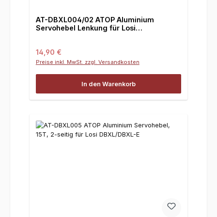
AT-DBXL004/02 ATOP Aluminium
Servohebel Lenkung für Losi
DBXL/DBXL-E 18 Zähnen
Regulärer Preis:
14,90 €
Preise inkl. MwSt. zzgl. Versandkosten
In den Warenkorb