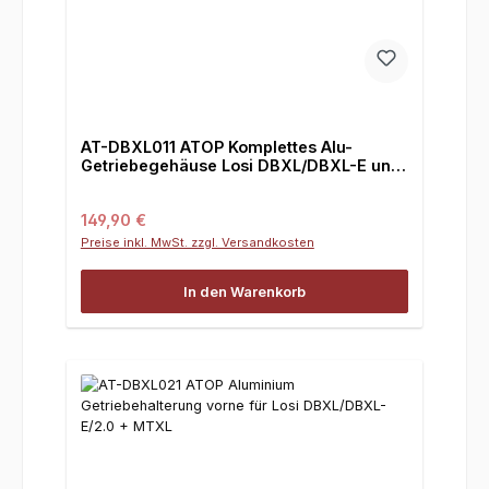
AT-DBXL011 ATOP Komplettes Alu-
Getriebegehäuse Losi DBXL/DBXL-E und
MTXL
Regulärer Preis:
149,90 €
Preise inkl. MwSt. zzgl. Versandkosten
In den Warenkorb