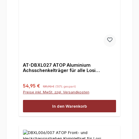
AT-DBXL027 ATOP Aluminium
Achsschenkelträger für alle Losi
DBXL/MTXL
Verkaufspreis:
Regulärer Preis:
54,95 €
109,90 €
(50% gespart)
Preise inkl. MwSt. zzgl. Versandkosten
In den Warenkorb