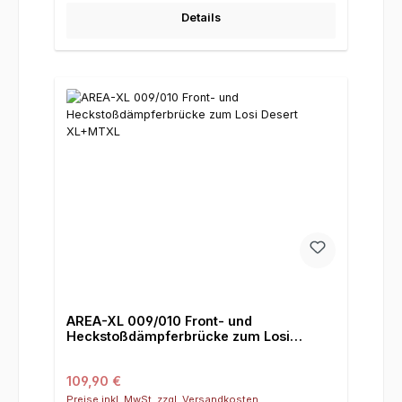
Details
AREA-XL 009/010 Front- und
Heckstoßdämpferbrücke zum Losi
Desert XL+MTXL
Regulärer Preis:
109,90 €
Preise inkl. MwSt. zzgl. Versandkosten