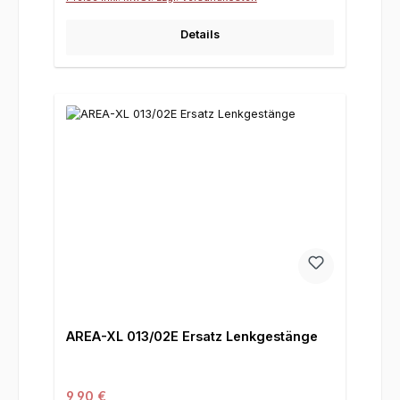
Details
AREA-XL 013/02E Ersatz Lenkgestänge
Regulärer Preis:
9,90 €