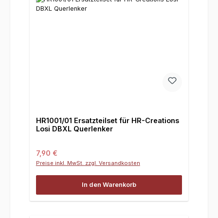
HR1001/01 Ersatzteilset für HR-Creations
Losi DBXL Querlenker
Regulärer Preis:
7,90 €
Preise inkl. MwSt. zzgl. Versandkosten
In den Warenkorb