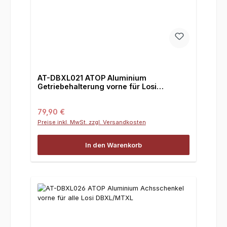
AT-DBXL021 ATOP Aluminium
Getriebehalterung vorne für Losi
DBXL/DBXL-E/2.0 + MTXL
Regulärer Preis:
79,90 €
Preise inkl. MwSt. zzgl. Versandkosten
In den Warenkorb