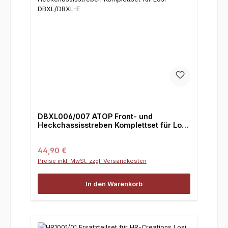
DBXL006/007 ATOP Front- und
Heckchassisstreben Komplettset für Losi
DBXL/DBXL-E
Regulärer Preis:
44,90 €
Preise inkl. MwSt. zzgl. Versandkosten
In den Warenkorb