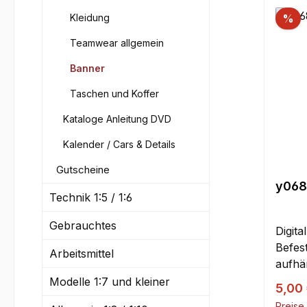
Kleidung
%
Teamwear allgemein
Banner
Taschen und Koffer
Kataloge Anleitung DVD
Kalender / Cars & Details
Gutscheine
y068
Technik 1:5 / 1:6
Gebrauchtes
Digita
Befes
Arbeitsmittel
aufhä
Umsch
Modelle 1:7 und kleiner
Verka
5,00
erhält
Preise 