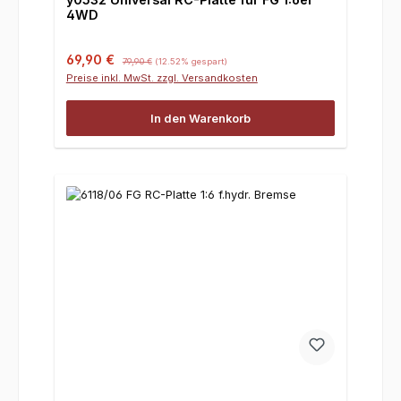
4WD
Verkaufspreis:
Regulärer Preis:
69,90 €
79,90 €
(12.52% gespart)
Preise inkl. MwSt. zzgl. Versandkosten
In den Warenkorb