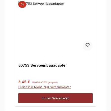
%
y0753 Servoeinbauadapter
Verkaufspreis:
Regulärer Preis:
6,45 €
12,90 €
(50% gespart)
Preise inkl. MwSt. zzgl. Versandkosten
In den Warenkorb