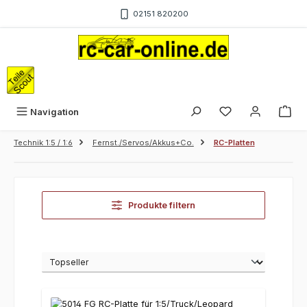
Zum Hauptinhalt springen
02151 820200
War
Navigation
Technik 1:5 / 1:6
Fernst./Servos/Akkus+Co.
RC-Platten
Produkte filtern