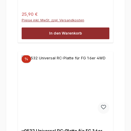
Regulärer Preis:
25,90 €
Preise inkl. MwSt. zzgl. Versandkosten
In den Warenkorb
%
y0532 Universal RC-Platte für FG 1:6er