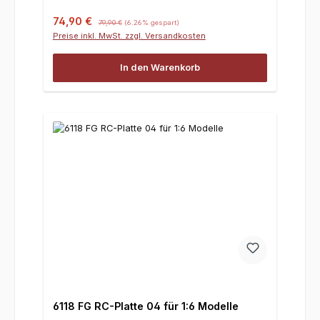
Verkaufspreis:
Regulärer Preis:
74,90 €
79,90 €
(6.26% gespart)
Preise inkl. MwSt. zzgl. Versandkosten
In den Warenkorb
6118 FG RC-Platte 04 für 1:6 Modelle