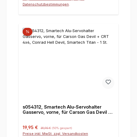
Datenschutzbestimmungen
.
%
s054312, Smartech Alu-Servohalter
Gasservo, vorne, für Carson Gas Devil +
CRT 4x4, Conrad Hell Devil, Smartech
Titan - 1 St.
Verkaufspreis:
Regulärer Preis:
19,95 €
39,90 €
(50% gespart)
Preise inkl. MwSt. zzgl. Versandkosten