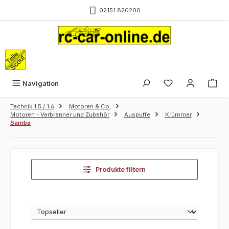
Zum Hauptinhalt springen
02151 820200
War
Navigation
Technik 1:5 / 1:6
Motoren & Co.
Motoren - Verbrenner und Zubehör
Auspuffe
Krümmer
Samba
Produkte filtern