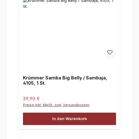
Krümmer Samba Big Belly / Sambaja,
4105, 1 St.
Regulärer Preis:
39,90 €
Preise inkl. MwSt. zzgl. Versandkosten
In den Warenkorb