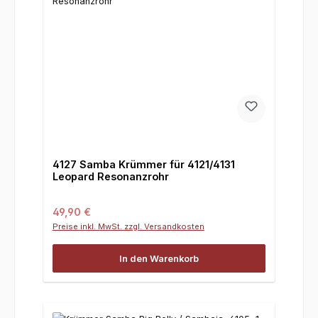
4127 Samba Krümmer für 4121/4131
Leopard Resonanzrohr
Regulärer Preis:
49,90 €
Preise inkl. MwSt. zzgl. Versandkosten
In den Warenkorb