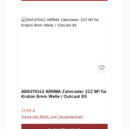
ARA311042 ARRMA Zahnräder 22Z M1 für
Kraton 8mm Welle / Outcast 8S
Regulärer Preis:
17,99 €
Preise inkl. MwSt. zzgl. Versandkosten