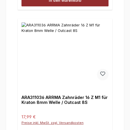
In den Warenkorb
ARA311036 ARRMA Zahnräder 16 Z M1 für
Kraton 8mm Welle / Outcast 8S
Regulärer Preis:
17,99 €
Preise inkl. MwSt. zzgl. Versandkosten