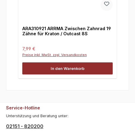
ARA310921 ARRMA Zwischen Zahnrad 19
Zähne für Kraton / Outcast 8S
Regulärer Preis:
7,99 €
Preise inkl. MwSt. zzgl. Versandkosten
In den Warenkorb
Service-Hotline
Unterstützung und Beratung unter:
02151 - 820200