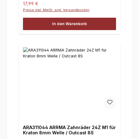
Regulärer Preis:
17,99 €
Preise inkl. MwSt. zzgl. Versandkosten
In den Warenkorb
ARA311044 ARRMA Zahnräder 24Z M1 für
Kraton 8mm Welle / Outcast 8S