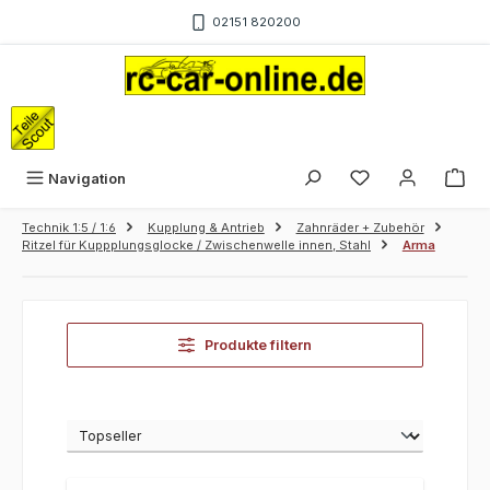
Zum Hauptinhalt springen
02151 820200
War
Navigation
Technik 1:5 / 1:6
Kupplung & Antrieb
Zahnräder + Zubehör
Ritzel für Kuppplungsglocke / Zwischenwelle innen, Stahl
Arma
Produkte filtern