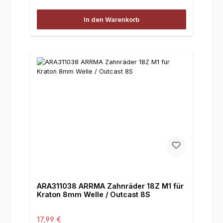
In den Warenkorb
ARA311038 ARRMA Zahnräder 18Z M1 für
Kraton 8mm Welle / Outcast 8S
Regulärer Preis:
17,99 €