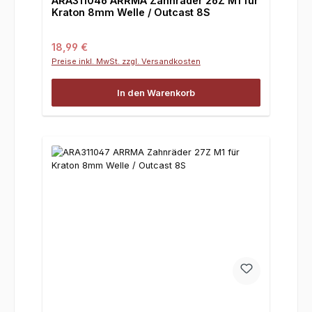
ARA311046 ARRMA Zahnräder 26Z M1 für
Kraton 8mm Welle / Outcast 8S
Regulärer Preis:
18,99 €
Preise inkl. MwSt. zzgl. Versandkosten
In den Warenkorb