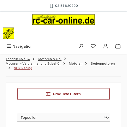
Zum Hauptinhalt springen
02151 820200
War
Navigation
Technik 1:5 / 1:6
Motoren & Co.
Motoren - Verbrenner und Zubehör
Motoren
Serienmotoren
SCZ Racing
Produkte filtern