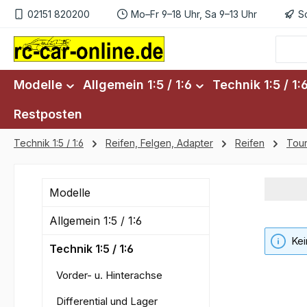
02151 820200
Mo–Fr 9–18 Uhr, Sa 9–13 Uhr
S
m Hauptinhalt springen
Zur Suche springen
Zur Hauptnavigation springen
Modelle
Allgemein 1:5 / 1:6
Technik 1:5 / 1:
Restposten
Technik 1:5 / 1:6
Reifen, Felgen, Adapter
Reifen
Tour
Modelle
Allgemein 1:5 / 1:6
Kei
Technik 1:5 / 1:6
Vorder- u. Hinterachse
Differential und Lager