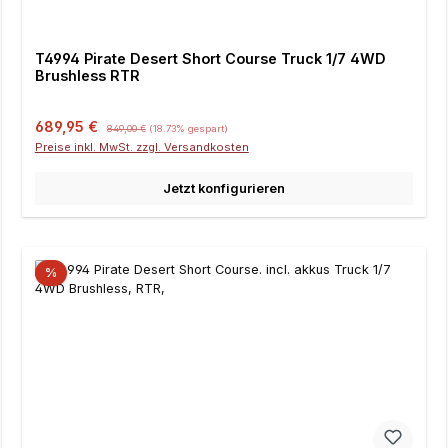
T4994 Pirate Desert Short Course Truck 1/7 4WD
Brushless RTR
Verkaufspreis:
Regulärer Preis:
689,95 €
849,00 €
(18.73% gespart)
Preise inkl. MwSt. zzgl. Versandkosten
Jetzt konfigurieren
%