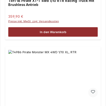
T4971B Pirate XT-T 4wd 1/10 RTR Racing Truck mit
Brushless Antrieb
Regulärer Preis:
359,90 €
Preise inkl. MwSt. zzgl. Versandkosten
In den Warenkorb