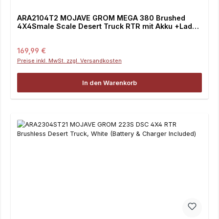
ARA2104T2 MOJAVE GROM MEGA 380 Brushed
4X4Smale Scale Desert Truck RTR mit Akku +Lader,
Blau
Regulärer Preis:
169,99 €
Preise inkl. MwSt. zzgl. Versandkosten
In den Warenkorb