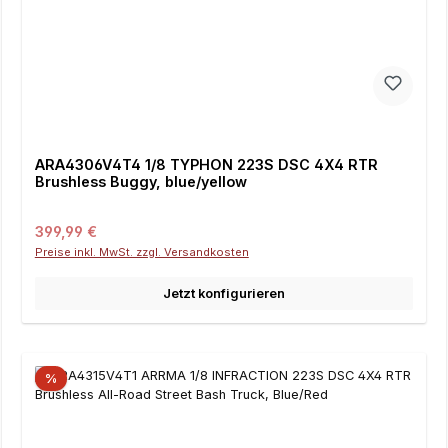
ARA4306V4T4 1/8 TYPHON 223S DSC 4X4 RTR
Brushless Buggy, blue/yellow
Regulärer Preis:
399,99 €
Preise inkl. MwSt. zzgl. Versandkosten
Jetzt konfigurieren
%