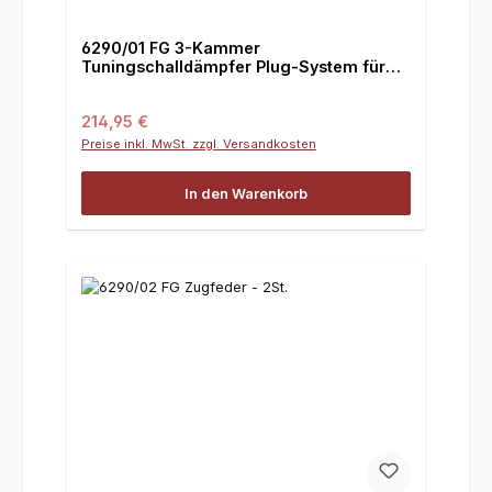
6290/01 FG 3-Kammer
Tuningschalldämpfer Plug-System für
Leopard - 1St.
Regulärer Preis:
214,95 €
Preise inkl. MwSt. zzgl. Versandkosten
In den Warenkorb