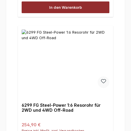
In den Warenkorb
6299 FG Steel-Power 1:6 Resorohr für
2WD und 4WD Off-Road
Regulärer Preis:
254,90 €
Preise inkl. MwSt. zzgl. Versandkosten