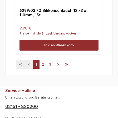
6299/03 FG Silikonschlauch 12 x3 x
110mm, 1St.
Regulärer Preis:
9,90 €
Preise inkl. MwSt. zzgl. Versandkosten
In den Warenkorb
Seite
Seite
Seite
1
2
3
Service-Hotline
Unterstützung und Beratung unter:
02151 - 820200