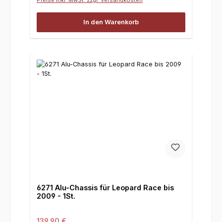
In den Warenkorb
6271 Alu-Chassis für Leopard Race bis
2009 - 1St.
Regulärer Preis:
139,90 €