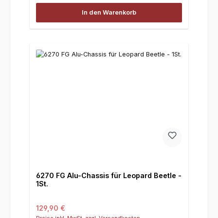
In den Warenkorb
6270 FG Alu-Chassis für Leopard Beetle -
1St.
Regulärer Preis:
129,90 €
Preise inkl. MwSt. zzgl. Versandkosten