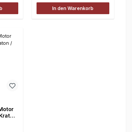
b
In den Warenkorb
-
Motor
 Kraton