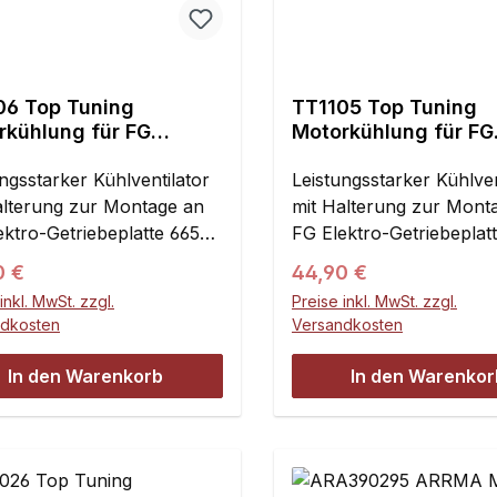
e Kabellänge: ca. 30
alt:1 Stück
06 Top Tuning
TT1105 Top Tuning
rkühlung für FG
Motorkühlung für FG
hless Fahrzeuge, lange
Brushless Fahrzeuge
ion
ngsstarker Kühlventilator
Version
Leistungsstarker Kühlven
alterung zur Montage an
mit Halterung zur Mont
ektro-Getriebeplatte 66516
FG Elektro-Getriebeplat
enwagen und Offroad-
(Tourenwagen und Offr
ärer Preis:
Regulärer Preis:
0 €
44,90 €
le) oder Chassistrebe
Modelle) oder Chassistr
inkl. MwSt. zzgl.
Preise inkl. MwSt. zzgl.
 (Formel 1).Der 60 x 60 x
10701 (Formel 1).Der 60
ndkosten
Versandkosten
 große Lüfter TT1028
24 mm große Lüfter TT
t erheblich mehr
liefert erheblich mehr
In den Warenkorb
In den Warenkor
rchsatz als die beiden
Luftdurchsatz als die be
nallüfter zusammen. Ein
Originallüfter zusammen
romtes Stahlgitter auf der
verchromtes Stahlgitter
seite schützt den
Einlaßseite schützt den