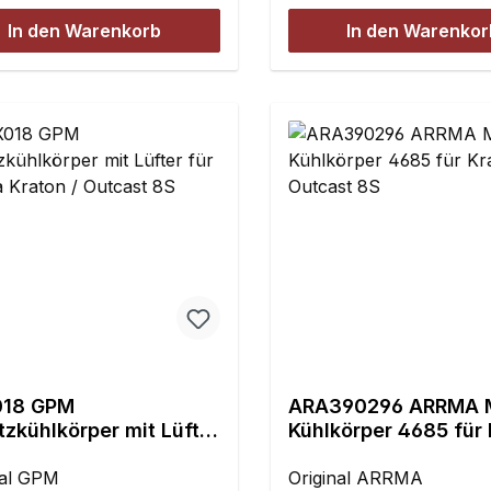
uf
Lüfter Adapterkabel auf
ühleinheit oder die Lüfter
In den Warenkorb
In den Warenkor
rsalstecker
Universalstecker
erschiedenen Fahrtreglern
Montagematerial - - - - -
Montagematerial - - - - 
tauscht werden.Der
rchsatz ist erheblich
 als mit den serienmäßigen
iten!Die Betriebsspannung
ers ist mit 5 8,4 V
kt auf diese Belange
timmt.Technische Daten:
 40 x 40 x 10 mm
sspannung: 5 8,4 V
: 0,65A Drehzahl: 16.000
 @ 8,4 V Fördermenge:
CFM Steckverbinder:
t 2-pol Buchse
18 GPM
ARA390296 ARRMA 
atibel mit
zkühlkörper mit Lüfter
Kühlkörper 4685 für
utaba/Universal)
rrma Kraton / Outcast
/ Outcast 8S
änge: ca. 17 cmInhalt:1
nal GPM
Original ARRMA