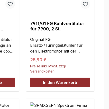
7911/01 FG Kühlventilator
für 7900, 2 St.
, kurze
tilator
Original FG
age an
Ersatz-/Tuningteil.Kühler für
te 66516
den Elektromotor mit der
oad-
Bestell-Nr.: 7900 FG
Regulärer Preis:
25,90 €
ebe
Elektromotor E-Power BL-
Preise inkl. MwSt. zzgl.
 x 60 x
730KV.
Versandkosten
1028
b
In den Warenkorb
iden
. Ein
 auf der