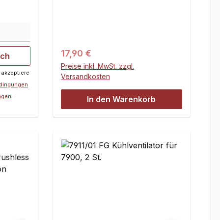
730KV.
Regulärer Preis:
17,90 €
ich
Preise inkl. MwSt. zzgl.
 akzeptiere
Versandkosten
edingungen
ngen
.
In den Warenkorb