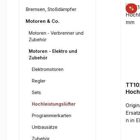
%
Bremsen, Stoßdämpfer
Motoren & Co.
Motoren - Verbrenner und
Zubehör
Motoren - Elektro und
Zubehör
Elektromotoren
Regler
TT10
Hochl
Sets
x 15
Hochleistungslüfter
Origi
Ersat
Programmierkarten
n in 
Umbausätze
50 x 
gegen
Zubehör