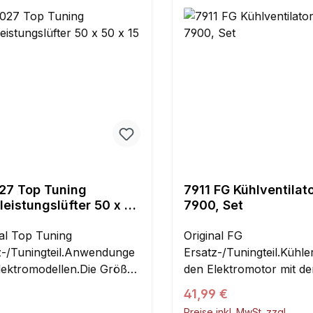
27 Top Tuning
7911 FG Kühlventilato
eistungslüfter 50 x 50
7900, Set
 mm
nal Top Tuning
Original FG
z-/Tuningteil.Anwendunge
Ersatz-/Tuningteil.Kühle
Elektromodellen.Die Größe
den Elektromotor mit de
50 x 15 mm kann z. B.
Bestell-Nr.: 7900 FG
Regulärer Preis:
41,99 €
 den Lüfter der ARRMA
Elektromotor E-Power 
Preise inkl. MwSt. zzgl.