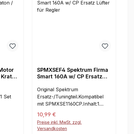
 stehen
l. Die
otoren
ür alle
bauten
e
lange
r
ppen des
Motor
SPMXSEF4 Spektrum Firma
 Kraton
Smart 160A w/ CP Ersatz
rs:
Lüfter für Regler
Original Spektrum
:1 Set
Ersatz-/Tuningteil.Kompatibel
mit SPMXSE1160CP.Inhalt:1
Stück
Regulärer Preis:
10,99 €
Preise inkl. MwSt. zzgl.
Versandkosten