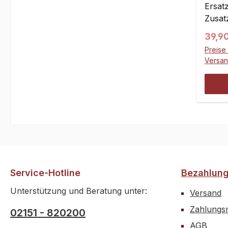
Stück
Ersatz
Zusat
Alumi
Regul
39,9
größe
Preise 
60 x 
Versa
Outca
Zusat
gleich
um de
Origi
montie
Berüh
Einlaß
ebenfa
Service-Hotline
Bezahlun
wird m
Liefe
Unterstützung und Beratung unter:
Versand
Ansch
Zahlungsm
02151 - 820200
Fahra
AGB
Betri