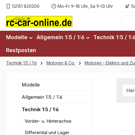
02151 820200
Mo–Fr 9–18 Uhr, Sa 9–13 Uhr
S
m Hauptinhalt springen
Zur Suche springen
Zur Hauptnavigation springen
Modelle
Allgemein 1:5 / 1:6
Technik 1:5 / 1:
Restposten
Technik 1:5 / 1:6
Motoren & Co.
Motoren - Elektro und Z
Modelle
Her
Allgemein 1:5 / 1:6
Technik 1:5 / 1:6
Vorder- u. Hinterachse
Differential und Lager