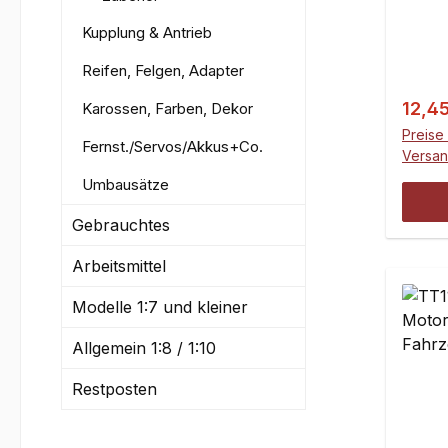
Motork
Kupplung & Antrieb
von v
ausge
Reifen, Felgen, Adapter
Beast
werde
Verka
12,4
Karossen, Farben, Dekor
Schra
Preise 
Fernst./Servos/Akkus+Co.
mm gr
Versa
Lüfte
Umbausätze
Luftdu
Gebrauchtes
höher
Einhe
Arbeitsmittel
des Lüft
perfe
Modelle 1:7 und kleiner
abges
Maße:
Allgemein 1:8 / 1:10
Betrieb
Restposten
Strom
1/min
28,3 