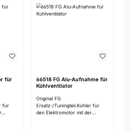
r für
66518 FG Alu-Aufnahme für
Kühlventilator
Original FG
r für
Ersatz-/Tuningteil.Kühler für
r
den Elektromotor mit der
Bestell-Nr.: 7900 FG
BL-
Elektromotor E-Power BL-