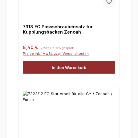
7318 FG Passschraubensatz für
Kupplungsbacken Zenoah
Verkaufspreis:
Regulärer Preis:
8,40 €
9,90 €
(15.15% gespart)
Preise inkl. MwSt. zzgl. Versandkosten
In den Warenkorb