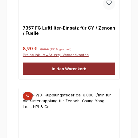
7357 FG Luftfilter-Einsatz für CY / Zenoah
/ Fuelie
Verkaufspreis:
Regulärer Preis:
8,90 €
9,90 €
(10.1% gespart)
Preise inkl. MwSt. zzgl. Versandkosten
In den Warenkorb
%