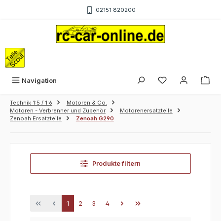
Zum Hauptinhalt springen
02151 820200
War
Navigation
Technik 1:5 / 1:6
Motoren & Co.
Motoren - Verbrenner und Zubehör
Motorenersatzteile
Zenoah Ersatzteile
Zenoah G290
Produkte filtern
Seite
Seite
Seite
Seite
1
2
3
4