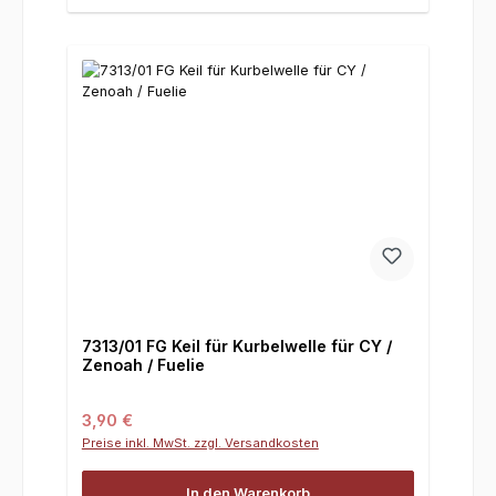
7313/01 FG Keil für Kurbelwelle für CY /
Zenoah / Fuelie
Regulärer Preis:
3,90 €
Preise inkl. MwSt. zzgl. Versandkosten
In den Warenkorb