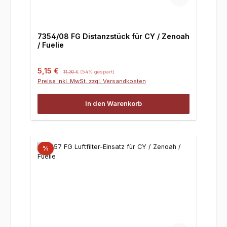
7354/08 FG Distanzstück für CY / Zenoah
/ Fuelie
Verkaufspreis:
Regulärer Preis:
5,15 €
11,30 €
(54% gespart)
Preise inkl. MwSt. zzgl. Versandkosten
In den Warenkorb
%