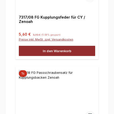
7317/08 FG Kupplungsfeder für CY /
Zenoah
Verkaufspreis:
Regulärer Preis:
5,60 €
5,90 €
(5.08% gespart)
Preise inkl. MwSt. zzgl. Versandkosten
In den Warenkorb
%