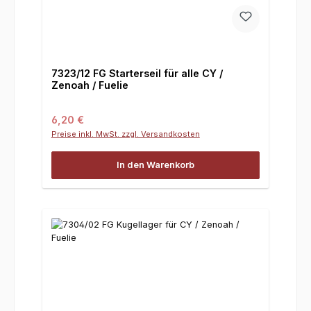
7323/12 FG Starterseil für alle CY /
Zenoah / Fuelie
Regulärer Preis:
6,20 €
Preise inkl. MwSt. zzgl. Versandkosten
In den Warenkorb