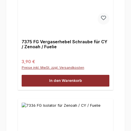
7375 FG Vergaserhebel Schraube für CY
/ Zenoah / Fuelie
Regulärer Preis:
3,90 €
Preise inkl. MwSt. zzgl. Versandkosten
In den Warenkorb