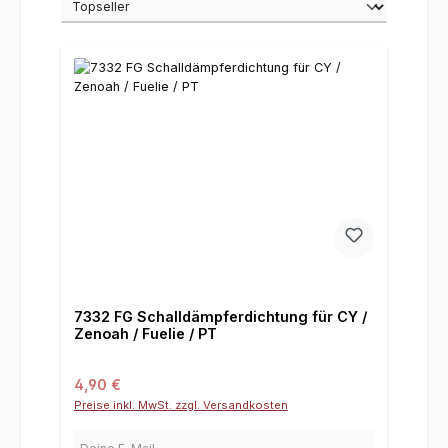
7332 FG Schalldämpferdichtung für CY /
Zenoah / Fuelie / PT
Regulärer Preis:
4,90 €
Preise inkl. MwSt. zzgl. Versandkosten
Deine E-Mail