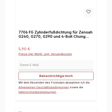
7706 FG Zylinderfußdichtung für Zenoah
G240, G270, G290 und 4-Bolt Chung
Yang
Regulärer Preis:
5,90 €
Preise inkl. MwSt. zzgl. Versandkosten
Deine E-Mail
Benachrichtige mich
Mit dem Absenden des Formulars akzeptiere ich die
Allgemeinen Geschäftsbedingungen
sowie die
Datenschutzbestimmungen
.