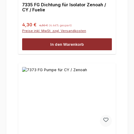
7335 FG Dichtung für Isolator Zenoah /
CY / Fuelie
Verkaufspreis:
Regulärer Preis:
4,30 €
4,50 €
(4.44% gespart)
Preise inkl. MwSt. zzgl. Versandkosten
In den Warenkorb