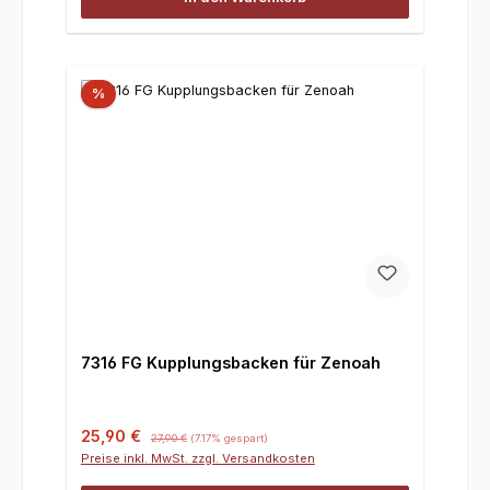
%
7316 FG Kupplungsbacken für Zenoah
Verkaufspreis:
Regulärer Preis:
25,90 €
27,90 €
(7.17% gespart)
Preise inkl. MwSt. zzgl. Versandkosten