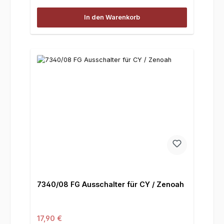
In den Warenkorb
7340/08 FG Ausschalter für CY / Zenoah
Regulärer Preis:
17,90 €