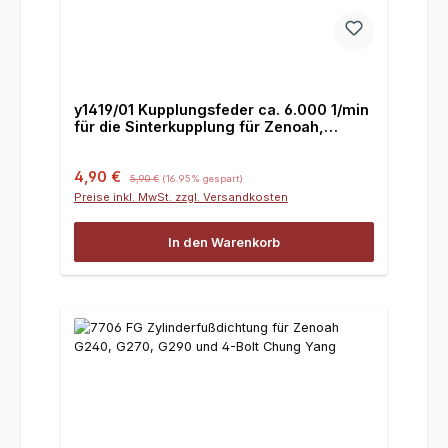
y1419/01 Kupplungsfeder ca. 6.000 1/min
für die Sinterkupplung für Zenoah,
Chung Yang, Losi, HPI & Co.
Verkaufspreis:
Regulärer Preis:
4,90 €
5,90 €
(16.95% gespart)
Preise inkl. MwSt. zzgl. Versandkosten
In den Warenkorb