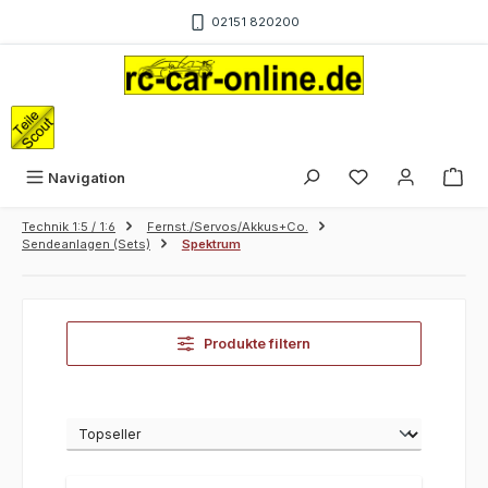
Zum Hauptinhalt springen
02151 820200
War
Navigation
Technik 1:5 / 1:6
Fernst./Servos/Akkus+Co.
Sendeanlagen (Sets)
Spektrum
Produkte filtern