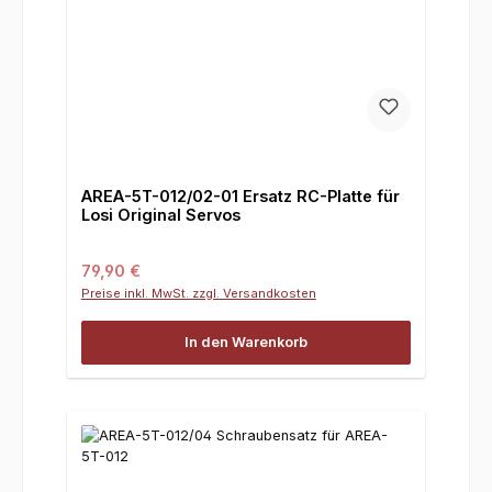
AREA-5T-012/02-01 Ersatz RC-Platte für
Losi Original Servos
Regulärer Preis:
79,90 €
Preise inkl. MwSt. zzgl. Versandkosten
In den Warenkorb