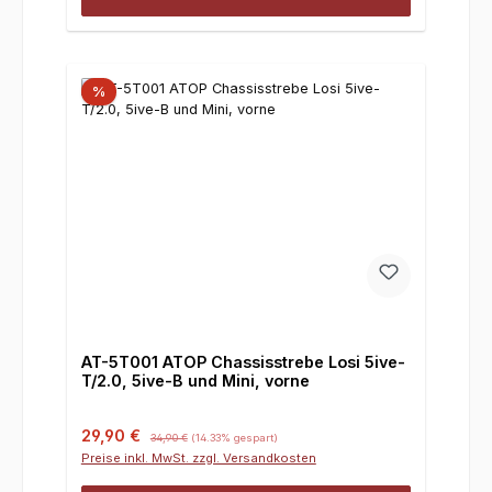
%
AT-5T001 ATOP Chassisstrebe Losi 5ive-
T/2.0, 5ive-B und Mini, vorne
Verkaufspreis:
Regulärer Preis:
29,90 €
34,90 €
(14.33% gespart)
Preise inkl. MwSt. zzgl. Versandkosten