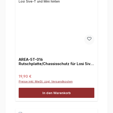
AREA-5T-016
Rutschplatte/Chassisschutz für Losi 5ive-
T und Mini hinten
Regulärer Preis:
19,90 €
Preise inkl. MwSt. zzgl. Versandkosten
In den Warenkorb