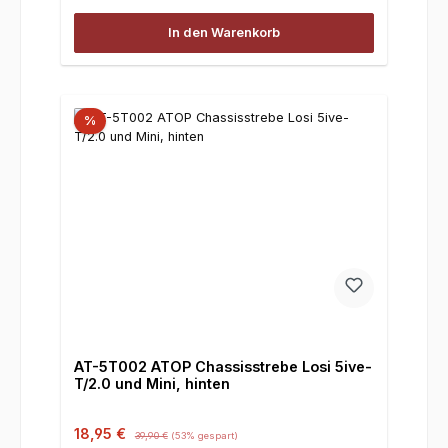
In den Warenkorb
%
AT-5T002 ATOP Chassisstrebe Losi 5ive-
T/2.0 und Mini, hinten
Verkaufspreis:
Regulärer Preis:
18,95 €
39,90 €
(53% gespart)