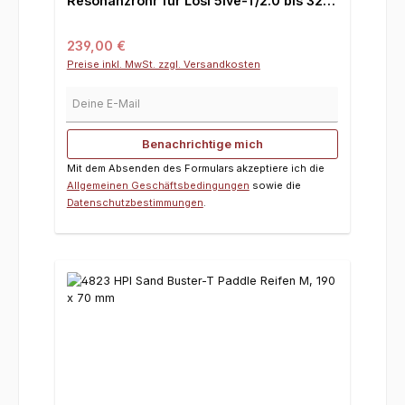
Resonanzrohr für Losi 5ive-T/2.0 bis 32
cm³
Regulärer Preis:
239,00 €
Preise inkl. MwSt. zzgl. Versandkosten
Deine E-Mail
Benachrichtige mich
Mit dem Absenden des Formulars akzeptiere ich die
Allgemeinen Geschäftsbedingungen
sowie die
Datenschutzbestimmungen
.