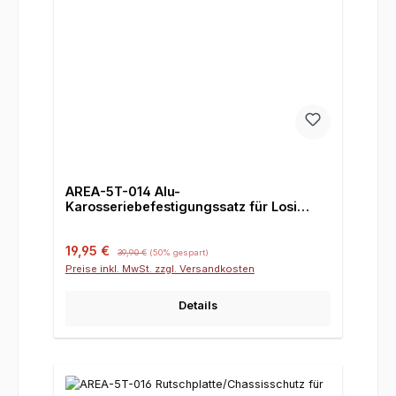
AREA-5T-014 Alu-
Karosseriebefestigungssatz für Losi
5ive-T/2.0 und Mini
Verkaufspreis:
Regulärer Preis:
19,95 €
39,90 €
(50% gespart)
Preise inkl. MwSt. zzgl. Versandkosten
Details