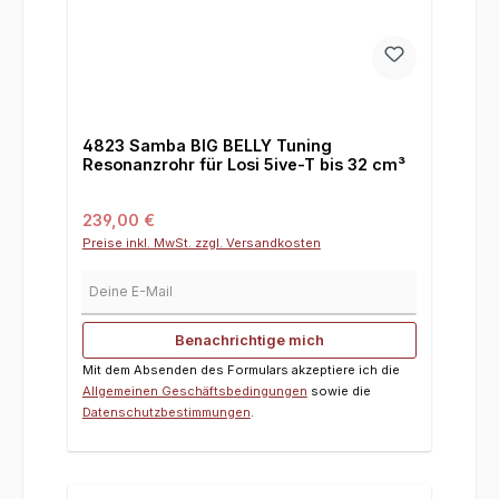
4823 Samba BIG BELLY Tuning
Resonanzrohr für Losi 5ive-T bis 32 cm³
Regulärer Preis:
239,00 €
Preise inkl. MwSt. zzgl. Versandkosten
Deine E-Mail
Benachrichtige mich
Mit dem Absenden des Formulars akzeptiere ich die
Allgemeinen Geschäftsbedingungen
sowie die
Datenschutzbestimmungen
.