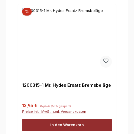
%
1200315-1 Mr. Hydes Ersatz Bremsbeläge
Verkaufspreis:
Regulärer Preis:
13,95 €
27,90 €
(50% gespart)
Preise inkl. MwSt. zzgl. Versandkosten
In den Warenkorb