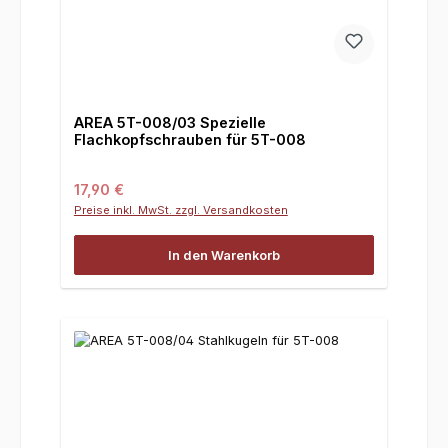
AREA 5T-008/03 Spezielle
Flachkopfschrauben für 5T-008
Regulärer Preis:
17,90 €
Preise inkl. MwSt. zzgl. Versandkosten
In den Warenkorb