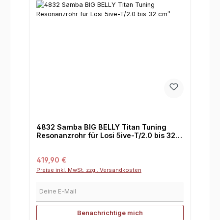
4832 Samba BIG BELLY Titan Tuning
Resonanzrohr für Losi 5ive-T/2.0 bis 32
cm³
Regulärer Preis:
419,90 €
Preise inkl. MwSt. zzgl. Versandkosten
Deine E-Mail
Benachrichtige mich