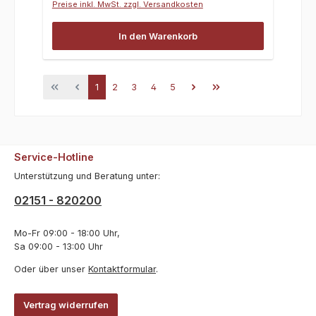
Preise inkl. MwSt. zzgl. Versandkosten
In den Warenkorb
Seite
Seite
Seite
Seite
Seite
1
2
3
4
5
Service-Hotline
Unterstützung und Beratung unter:
02151 - 820200
Mo-Fr 09:00 - 18:00 Uhr,
Sa 09:00 - 13:00 Uhr
Oder über unser
Kontaktformular
.
Vertrag widerrufen