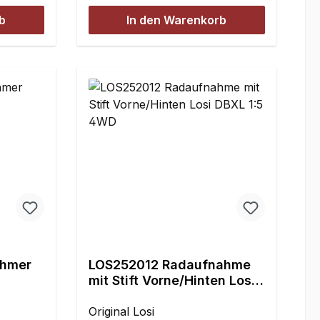
077
geringfügig vergrößert.Von
 Modelle
b
In den Warenkorb
2 Stück
daher ist es für die Verwendung
.
kant,
älterer Felgen in Kombination
urweite
inium2
mit den Adaptermuttern
ein
erstifte
erforderlich, die Felgenbohrung
der- und
etwas zu vergrößern.Aufgrund
ie die
wiederholter Nachfrage zur
s Set
Verwendung: Diese Radmuttern
 die
ersetzen wie abgebildet bei der
Montage der Räder die
e
serienmäßigen Radmuttern!
Inhalt:4 Stück
r: ca.
10 mm
ehmer
LOS252012 Radaufnahme
mit Stift Vorne/Hinten Losi
DBXL 1:5 4WD
Original Losi