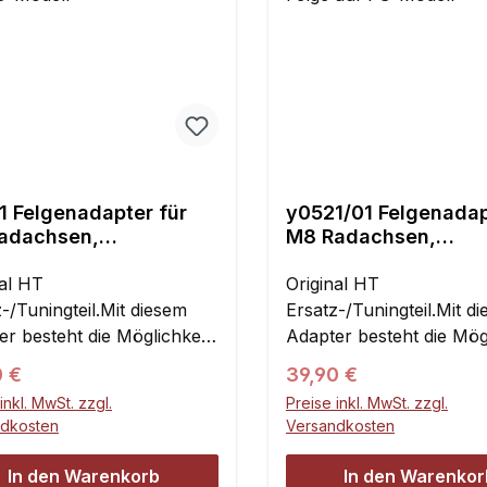
1 Felgenadapter für
y0521/01 Felgenadap
adachsen,
M8 Radachsen,
ax/HPI-Felge auf FG-
MadMax/HPI-Felge a
ll
nal HT
Modell
Original HT
-/Tuningteil.Mit diesem
Ersatz-/Tuningteil.Mit d
r besteht die Möglichkeit,
Adapter besteht die Mögl
MadMax/HPI-
alle MadMax/HPI-
ärer Preis:
Regulärer Preis:
0 €
39,90 €
n/Reifen auf FG, Carson
Felgen/Reifen auf FG, 
inkl. MwSt. zzgl.
Preise inkl. MwSt. zzgl.
WD und viele weitere
2WD/4WD und viele wei
ndkosten
Versandkosten
le zu montieren. Losi 5ive
Modelle zu montieren. L
n können ebenfalls
Reifen können ebenfalls
In den Warenkorb
In den Warenkor