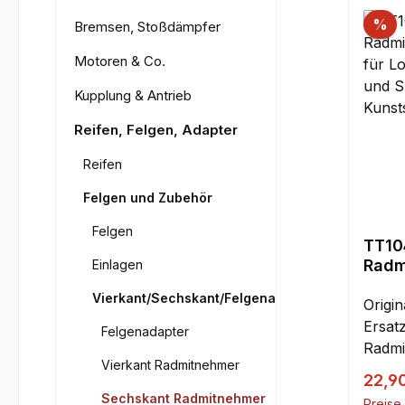
%
Bremsen, Stoßdämpfer
Motoren & Co.
Kupplung & Antrieb
Reifen, Felgen, Adapter
Reifen
Felgen und Zubehör
Felgen
TT10
Radm
Einlagen
Kant 
Vierkant/Sechskant/Felgenadapter
Rey /
Origi
Rey /
Ersat
Felgenadapter
Kuns
Radmi
Vierkant Radmitnehmer
werde
Verka
22,9
Super
Sechskant Radmitnehmer
Preise 