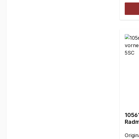
gefer
Stück
3x23
1056
Radm
mm g
Origin