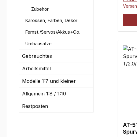
Rock 
Versa
Zubehör
üblic
Aufna
Karossen, Farben, Dekor
T/B; 
Fernst./Servos/Akkus+Co.
bestüc
Super
Umbausätze
Rey 2
LOS25
Gebrauchtes
gegen
Arbeitsmittel
Radmi
Monta
Modelle 1:7 und kleiner
Radmi
zusätz
Allgemein 1:8 / 1:10
Brems
Brems
Restposten
Super
Monta
AT-5
beach
Spur
nur i