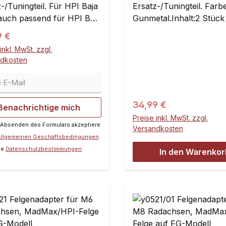
-/Tuningteil. Für HPI Baja
Ersatz-/Tuningteil. Farbe
auch passend für HPI Baja
Gunmetal.Inhalt:2 Stück
B 2.0, und 5T. Diese 24mm
ärer Preis:
9 €
dmitnehmer vorne
inkl. MwSt. zzgl.
zen die Standard
ndkosten
hmer bei den HPI Baja 5B
E-Mail
 Modellen und steigern
die Stabilität! Die Heavy
Radmitnehmer sind mit
Regulärer Preis:
34,99 €
Benachrichtige mich
 Schrauben/Mutter-
Preise inkl. MwSt. zzgl.
 Absenden des Formulars akzeptiere
m versehen und ersetzen
Versandkosten
Allgemeinen Geschäftsbedingungen
-Clip! Sie wurden
ie
Datenschutzbestimmungen
.
nell gefertigt und bieten
In den Warenkor
te Präzision. Aus
tal eloxiertem Aluminium
en optimalen Custom
Farbe: Gunmetal.Inhalt:2