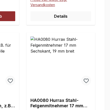
 mit
aller MadMax, HPI und Losi 5ive
Versandkosten
hen
Reifen und Felgen auf dem
rn (wie
Traxxas X-MAXX. Mutter und
b
Details
; HPI-
Adapter sind für das
rden
bestmögliche Ergebnis aus
einem Stück gefertigt. Hierbei
er Baja-
gilt zu beachten, dass die
20mm/6-
breiten Hinterräder auch nur
52077)
auf der Hinterachse eingesetzt
werden sollen. Auf der
er
Vorderachse würden sie den
 der
Lenkeinschlag durch Schleifen
hmer
an Querlenker und Spurstange
en Teile
begrenzen. Zumal das Handling
iben-
des X-MAXX in dieser
n des
Kombination erfahrungsgemäß
d vor
optimal ist.Losi DBXL Felgen
HA0080 Hurrax Stahl-
n.Bitte
können nicht auf dem X-Maxx
, z.B.
Felgenmitnehmer 17 mm
r passen
montiert werden (Sechskant zu