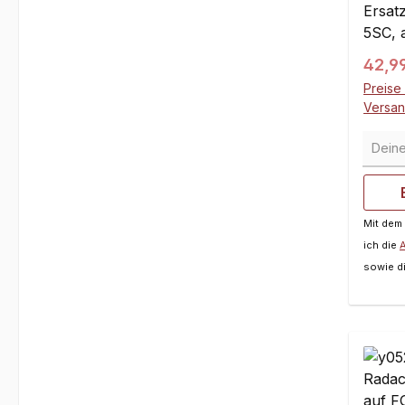
Ersatz
5SC, 
5B, 5
Regul
42,9
HD Ra
Preise 
erset
Versa
Mitne
Deine 
und T
enorm 
Duty 
einem
Mit dem
Syste
ich die
den E
sowie d
maschi
höchs
Gunme
für d
Look!
Stück