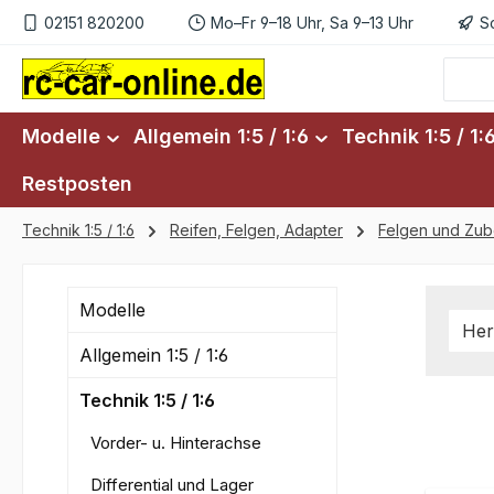
02151 820200
Mo–Fr 9–18 Uhr, Sa 9–13 Uhr
S
m Hauptinhalt springen
Zur Suche springen
Zur Hauptnavigation springen
Modelle
Allgemein 1:5 / 1:6
Technik 1:5 / 1:
Restposten
Technik 1:5 / 1:6
Reifen, Felgen, Adapter
Felgen und Zub
Modelle
Her
Allgemein 1:5 / 1:6
Technik 1:5 / 1:6
Vorder- u. Hinterachse
Differential und Lager