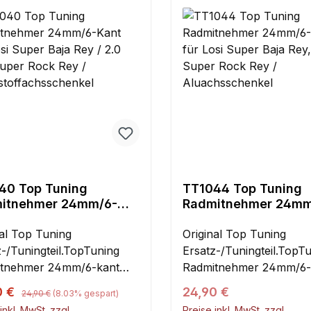
40 Top Tuning
TT1044 Top Tuning
itnehmer 24mm/6-
Radmitnehmer 24mm
für Losi Super Baja
Kant für Losi Super 
 2.0 und Super Rock
nal Top Tuning
Rey, 2.0 und Super 
Original Top Tuning
Rey / Aluachsschenk
z-/Tuningteil.TopTuning
Ersatz-/Tuningteil.TopT
tstoffachsschenkel
tnehmer 24mm/6-kant
Radmitnehmer 24mm/6-
n benötigt, wenn der Losi
werden benötigt, wenn d
Regulärer Preis:
ufspreis:
Regulärer Preis:
0 €
24,90 €
24,90 €
(8.03% gespart)
 Baja-Rey und Super
Super Baja-Rey, Super 
inkl. MwSt. zzgl.
Preise inkl. MwSt. zzgl.