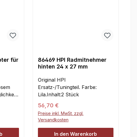
ter für
86469 HPI Radmitnehmer
hinten 24 x 27 mm
uf FG-
Original HPI
iesem
Ersatz-/Tuningteil. Farbe:
ichkeit,
Lila.Inhalt:2 Stück
Regulärer Preis:
56,70 €
Carson
Preise inkl. MwSt. zzgl.
tere
Versandkosten
osi 5ive
b
In den Warenkorb