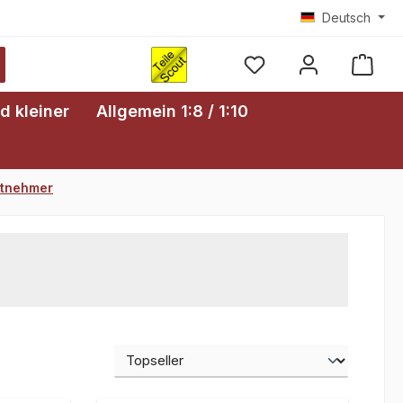
Deutsch
Ware
d kleiner
Allgemein 1:8 / 1:10
itnehmer