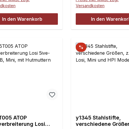
Rey mit Reifen/Felgen der
2.0 und Super Rock Rey
ndkosten
Versandkosten
hen 24mm/6-kant
Reifen/Felgen der üblic
hmern (wie z.B. Losi 5ive-
24mm/6-kant Aufnahme
In den Warenkorb
In den Warenkor
DBXL; HPI-Baja usw.!)
z.B. Losi 5ive-T/B; DBXL
kt werden soll.Die original
Baja usw.!) bestückt we
 Baja-Rey / Super Rock
soll. Passend für 8 mm
0mm/6-Kantmitnehmer (#
Achsen.Die original Sup
%
2077) werden dann
Rey / Super Rock Rey 
 die TopTuning
Kantmitnehmer (# LOS2
tnehmer getauscht. Zur
werden dann gegen die
ge der 24mm/6-Kant
TopTuning Radmitnehm
tnehmer werden keine
getauscht. Zur Montage
lichen Teile benötigt. Die
24mm/6-Kant Radmitne
scheiben- und
werden keine zusätzlich
sattelatrappen des Losi
benötigt. Die Bremssche
 Baja-Rey sind vor der
und Bremssattelatrappe
ge zu entfernen.Bitte
Losi Super Baja-Rey sin
T005 ATOP
y1345 Stahlstifte,
ten: Die Adapter passen
der Montage zu entferne
verbreiterung Losi
verschiedene Größen
n Kombination mit den
beachten: Diese Adapte