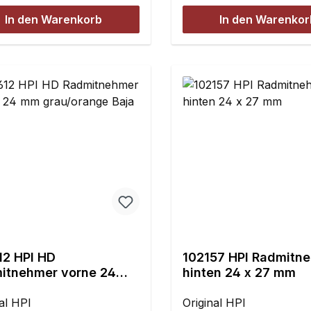
tigt aus 7075 Aluminium2
Gramm (original LOS25
Lauterbacher usw.) auf
In den Warenkorb
In den Warenkor
 gehärtete Mitnehmerstifte
wiegt 23 Gramm).Inhalt:
der HPI Baja 5 Baureihe
,8 mm
Radmitnehmer 24 mm/6-
Gleichzeitig wird die Sp
gefertigt aus 7075 Alum
deutlich vergrößert.Für 
Stück gehärtete Mitnehm
Komplettset für die Vor
3x23,8 mm
Hinterachse benötigen S
Bestellnummer: y1183Da
beinhaltet ausschließlich
Felgenadapter und das
Montagezubehör für di
Vorderachse.Maße für
vorne:Außendurchmesse
17,94 mmLänge: ca. 55,
12 HPI HD
102157 HPI Radmitn
itnehmer vorne 24
hinten 24 x 27 mm
rau/orange Baja 5SC
al HPI
Original HPI