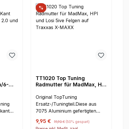
%
TT1020 Top Tuning
/6-
Radmutter für MadMax, HPI
Baja
und Losi 5ive Felgen auf
Rock
Traxxas X-MAXX
Original TopTuning
el
uning
Ersatz-/Tuningteil.Diese aus
kant
7075 Aluminium gefertigten
er Losi
Adaptermuttern ermöglichen die
Regulärer Preis:
Verkaufspreis:
9,95 €
19,90 €
(50% gespart)
Baja Rey
einfache und präzise Montage
Preise inkl. MwSt. zzgl.