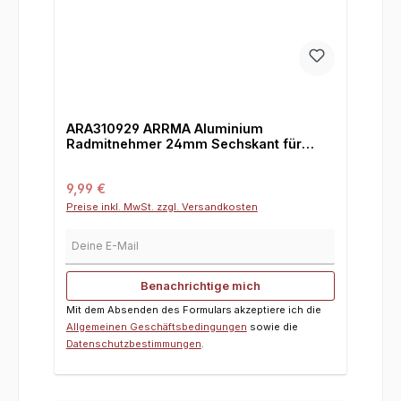
ARA310929 ARRMA Aluminium
Radmitnehmer 24mm Sechskant für
Kraton / Outcast 8S
Regulärer Preis:
9,99 €
Preise inkl. MwSt. zzgl. Versandkosten
Deine E-Mail
Benachrichtige mich
Mit dem Absenden des Formulars akzeptiere ich die
Allgemeinen Geschäftsbedingungen
sowie die
Datenschutzbestimmungen
.