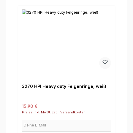
3270 HPI Heavy duty Felgenringe, weiß
Regulärer Preis:
15,90 €
Preise inkl. MwSt. zzgl. Versandkosten
Deine E-Mail