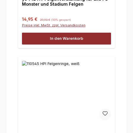
Monster und Stadium Felgen
Verkaufspreis:
Regulärer Preis:
14,95 €
29,90 €
(50% gespart)
Preise inkl. MwSt. zzgl. Versandkosten
In den Warenkorb