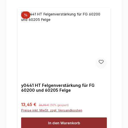
%
y0441 HT Felgenverstärkung für FG
60200 und 60205 Felge
Verkaufspreis:
Regulärer Preis:
13,45 €
26,90 €
(50% gespart)
Preise inkl. MwSt. zzgl. Versandkosten
In den Warenkorb