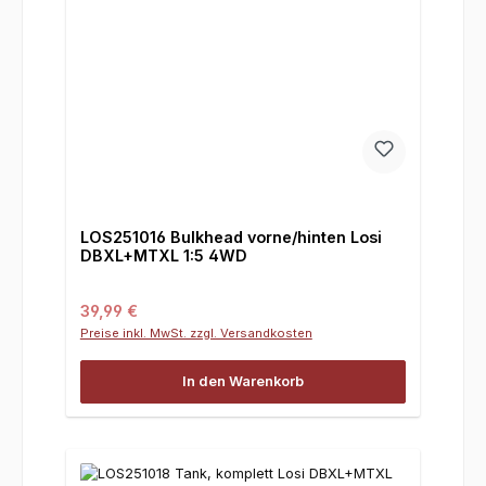
LOS251016 Bulkhead vorne/hinten Losi
DBXL+MTXL 1:5 4WD
Regulärer Preis:
39,99 €
Preise inkl. MwSt. zzgl. Versandkosten
In den Warenkorb