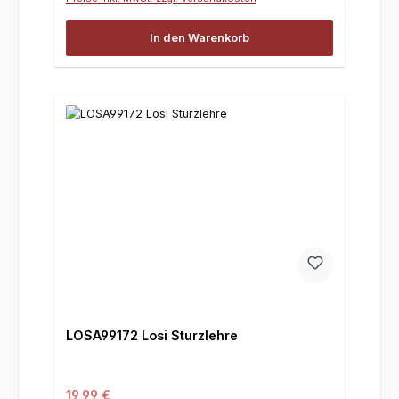
In den Warenkorb
LOSA99172 Losi Sturzlehre
Regulärer Preis:
19,99 €