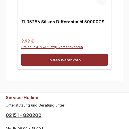
TLR5286 Silikon Differentialöl 50000CS
Regulärer Preis:
9,99 €
Preise inkl. MwSt. zzgl. Versandkosten
In den Warenkorb
Service-Hotline
Unterstützung und Beratung unter:
02151 - 820200
Mo-Fr 09:00 - 18:00 Uhr,