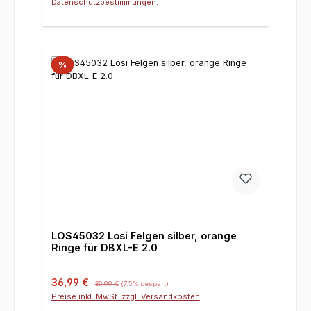
Datenschutzbestimmungen
.
%
LOS45032 Losi Felgen silber, orange
Ringe für DBXL-E 2.0
Verkaufspreis:
Regulärer Preis:
36,99 €
39,99 €
(7.5% gespart)
Preise inkl. MwSt. zzgl. Versandkosten