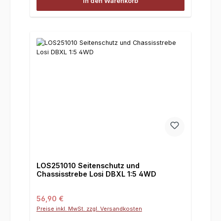
In den Warenkorb
LOS251010 Seitenschutz und
Chassisstrebe Losi DBXL 1:5 4WD
Regulärer Preis:
56,90 €
Preise inkl. MwSt. zzgl. Versandkosten