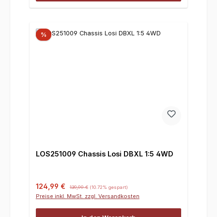
%
LOS251009 Chassis Losi DBXL 1:5 4WD
Verkaufspreis:
Regulärer Preis:
124,99 €
139,99 €
(10.72% gespart)
Preise inkl. MwSt. zzgl. Versandkosten