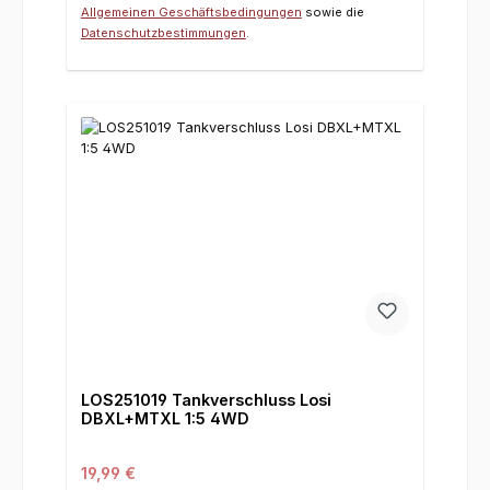
Allgemeinen Geschäftsbedingungen
sowie die
Datenschutzbestimmungen
.
LOS251019 Tankverschluss Losi
DBXL+MTXL 1:5 4WD
Regulärer Preis:
19,99 €