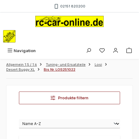
Zum Hauptinhalt springen
02151 820200
War
Navigation
Allgemein 1:5 / 1:6
Tuning- und Ersatzteile
Losi
Desert Buggy XL
Bis Nr. LOS251022
Produkte filtern