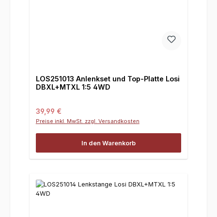
LOS251013 Anlenkset und Top-Platte Losi
DBXL+MTXL 1:5 4WD
Regulärer Preis:
39,99 €
Preise inkl. MwSt. zzgl. Versandkosten
In den Warenkorb