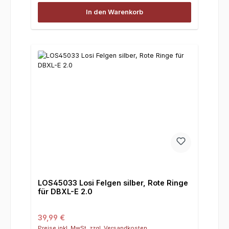
In den Warenkorb
LOS45033 Losi Felgen silber, Rote Ringe
für DBXL-E 2.0
Regulärer Preis:
39,99 €
Preise inkl. MwSt. zzgl. Versandkosten